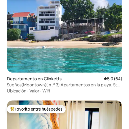
Departamento en Clinketts
Calificación
5.0 (64)
Sueños(Moontown)( n .º 3) Apartamentos en la playa. St
Lucy.
Ubicación
·
Valor
·
Wifi
Favorito entre huéspedes
De los mejores en Favorito entre huéspedes