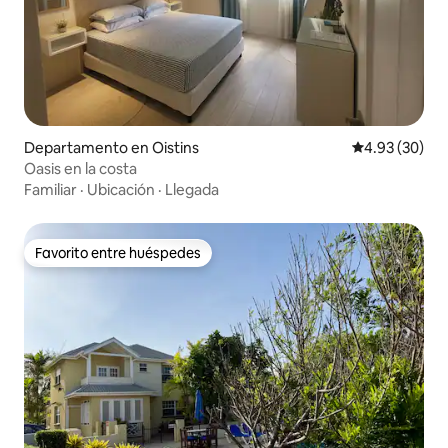
Departamento en Oistins
Calificación p
4.93 (30)
Oasis en la costa
Familiar
·
Ubicación
·
Llegada
Favorito entre huéspedes
Favorito entre huéspedes