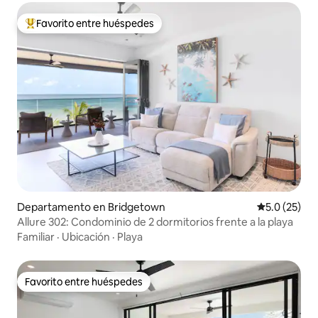
Favorito entre huéspedes
De los mejores en Favorito entre huéspedes
Departamento en Bridgetown
Calificación
5.0 (25)
Allure 302: Condominio de 2 dormitorios frente a la playa
Familiar
·
Ubicación
·
Playa
Favorito entre huéspedes
Favorito entre huéspedes