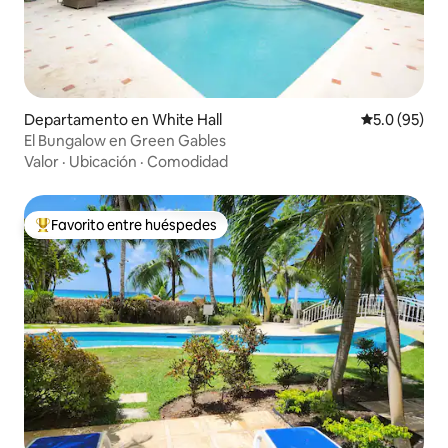
Departamento en White Hall
Calificación
5.0 (95)
El Bungalow en Green Gables
Valor
·
Ubicación
·
Comodidad
Favorito entre huéspedes
De los mejores en Favorito entre huéspedes