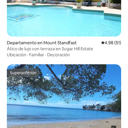
Departamento en Mount Standfast
Calificación 
4.98 (51)
Ático de lujo con terraza en Sugar Hill Estate
Ubicación
·
Familiar
·
Decoración
Superanfitrión
Superanfitrión