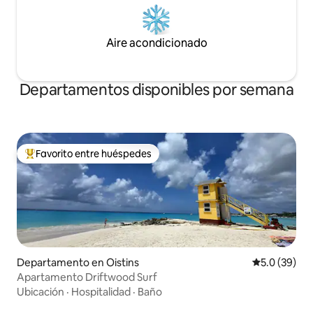
Aire acondicionado
Departamentos disponibles por semana
Favorito entre huéspedes
De los mejores en Favorito entre huéspedes
Departamento en Oistins
Calificación
5.0 (39)
Apartamento Driftwood Surf
Ubicación
·
Hospitalidad
·
Baño