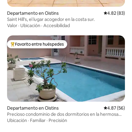
Departamento en Oistins
Calificación p
4.82 (83)
Saint Hill's, el lugar acogedor en la costa sur.
Valor
·
Ubicación
·
Accesibilidad
Favorito entre huéspedes
De los mejores en Favorito entre huéspedes
Departamento en Oistins
Calificación p
4.87 (56)
Precioso condominio de dos dormitorios en la hermosa
Barbados
Ubicación
·
Familiar
·
Precisión