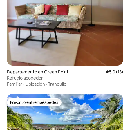
Departamento en Green Point
Calificación
5.0 (13)
Refugio acogedor
Familiar
·
Ubicación
·
Tranquilo
Favorito entre huéspedes
Favorito entre huéspedes