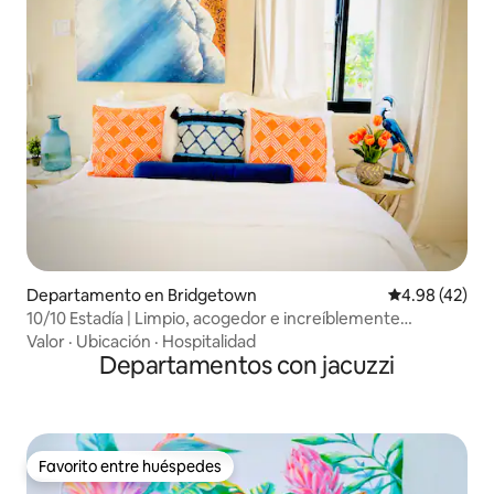
Departamento en Bridgetown
Calificación 
4.98 (42)
10/10 Estadía | Limpio, acogedor e increíblemente
acogedor
Valor
·
Ubicación
·
Hospitalidad
Departamentos con jacuzzi
Favorito entre huéspedes
Favorito entre huéspedes