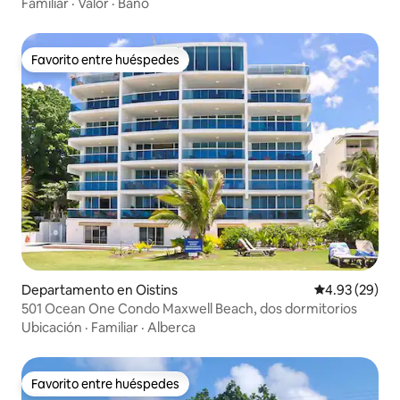
Familiar
·
Valor
·
Baño
Favorito entre huéspedes
Favorito entre huéspedes
Departamento en Oistins
Calificación p
4.93 (29)
501 Ocean One Condo Maxwell Beach, dos dormitorios
Ubicación
·
Familiar
·
Alberca
Favorito entre huéspedes
Favorito entre huéspedes