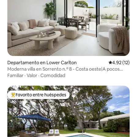
Departamento en Lower Carlton
Calificación 
4.92 (12)
Moderna villa en Sorrento n.º 8 - Costa oeste|A pocos
minutos de la playa
Familiar
·
Valor
·
Comodidad
Favorito entre huéspedes
De los mejores en Favorito entre huéspedes