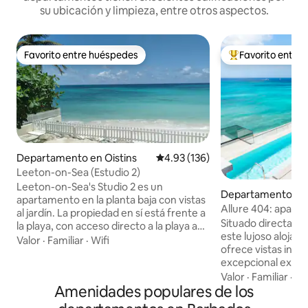
su ubicación y limpieza, entre otros aspectos.
Favorito entre huéspedes
Favorito entre
Favorito entre huéspedes
De los mejores en
Departamento en Oistins
Calificación promedio: 4.93 de 5
4.93 (136)
Leeton-on-Sea (Estudio 2)
Leeton-on-Sea's Studio 2 es un
Departamento en
apartamento en la planta baja con vistas
Allure 404: apart
al jardín. La propiedad en sí está frente a
dormitorios frente 
Situado directamen
la playa, con acceso directo a la playa a
este lujoso aloja
través de una puerta. Estamos situados
Valor
·
Familiar
·
Wifi
ofrece vistas inint
en la costa sur de Barbados. Junto al
excepcional experi
Estudio 2 se encuentra el Estudio 3, que
directamente de t
Valor
·
Familiar
·
Mo
se puede reservar a través de Airbnb.
Amenidades populares de los
arena blanca. Dise
Las habitaciones tienen puertas
comodidad, el estil
comunicadas que se pueden abrir si se