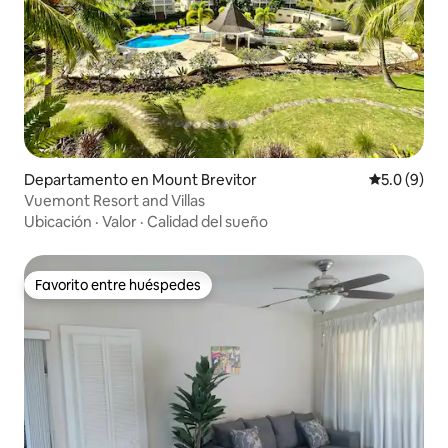
Departamento en Mount Brevitor
Calificació
5.0 (9)
Vuemont Resort and Villas
Ubicación
·
Valor
·
Calidad del sueño
Favorito entre huéspedes
Favorito entre huéspedes