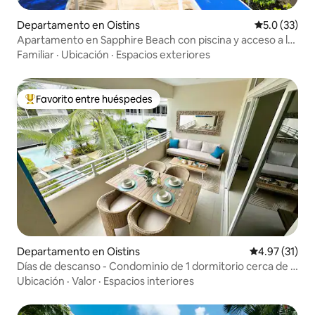
Departamento en Oistins
Calificación
5.0 (33)
Apartamento en Sapphire Beach con piscina y acceso a la
playa-114
Familiar
·
Ubicación
·
Espacios exteriores
Favorito entre huéspedes
De los mejores en Favorito entre huéspedes
Departamento en Oistins
Calificación 
4.97 (31)
Días de descanso - Condominio de 1 dormitorio cerca de la
playa con piscina
Ubicación
·
Valor
·
Espacios interiores