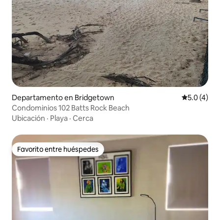
Departamento en Bridgetown
Calificació
5.0 (4)
Condominios 102 Batts Rock Beach
Ubicación
·
Playa
·
Cerca
Favorito entre huéspedes
Favorito entre huéspedes