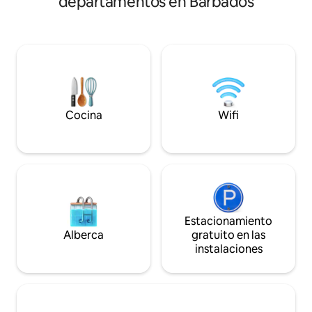
departamentos en Barbados
espacio consta de
alquilan al mismo tiempo. De lo
2 dormitorios y 2 
contrario, están bien cerradas. El estudio
en una ubicación p
4 está en la primera planta. La propiedad
los tramos de cos
está a 15 minutos en coche del
isla, dentro de u
aeropuerto. Personas de todos los
segura. Una escap
orígenes son bienvenidas.
perfecta para aqu
cambiar los meses 
cálidos y soleados 
Cocina
Wifi
Estacionamiento
Alberca
gratuito en las
instalaciones