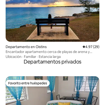
Departamento en Oistins
Calificación p
4.97 (29)
Encantador apartamento cerca de playas de arena y
zonas de surf
Ubicación
·
Familiar
·
Estancia larga
Departamentos privados
Favorito entre huéspedes
Favorito entre huéspedes