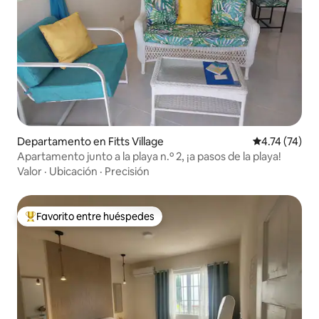
Departamento en Fitts Village
Calificación 
4.74 (74)
Apartamento junto a la playa n.º 2, ¡a pasos de la playa!
Valor
·
Ubicación
·
Precisión
Favorito entre huéspedes
De los mejores en Favorito entre huéspedes