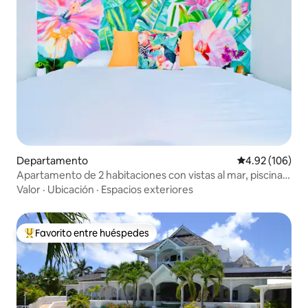
Departamento
Calificación pr
4.92 (106)
Apartamento de 2 habitaciones con vistas al mar, piscina,
playa y vida nocturna
Valor
·
Ubicación
·
Espacios exteriores
Favorito entre huéspedes
De los mejores en Favorito entre huéspedes