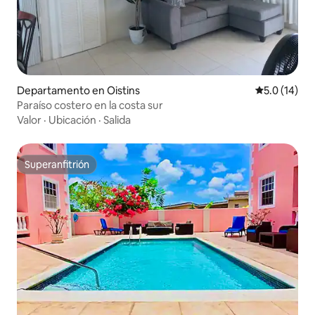
Departamento en Oistins
Calificación
5.0 (14)
Paraíso costero en la costa sur
Valor
·
Ubicación
·
Salida
Superanfitrión
Superanfitrión