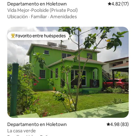
Departamento en Holetown
Calificación 
4.82 (17)
Vida Mejor-Poolside (Private Pool)
Ubicación
·
Familiar
·
Amenidades
Favorito entre huéspedes
De los mejores en Favorito entre huéspedes
Departamento en Holetown
Calificación p
4.98 (83)
La casa verde