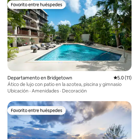
Favorito entre huéspedes
Favorito entre huéspedes
Departamento en Bridgetown
Calificación
5.0 (11)
Ático de lujo con patio en la azotea, piscina y gimnasio
Ubicación
·
Amenidades
·
Decoración
Favorito entre huéspedes
Favorito entre huéspedes