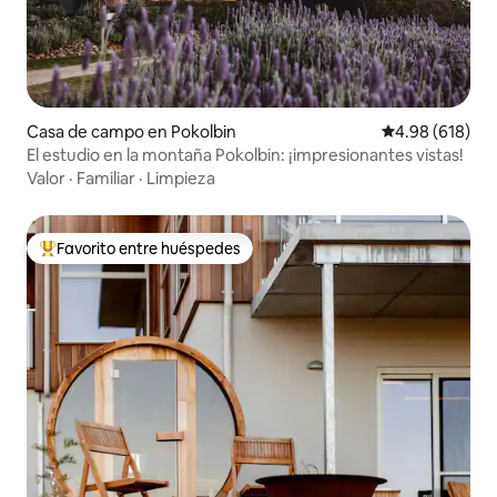
Casa de campo en Pokolbin
Calificación pr
4.98 (618)
El estudio en la montaña Pokolbin: ¡impresionantes vistas!
Valor
·
Familiar
·
Limpieza
Favorito entre huéspedes
De los mejores en Favorito entre huéspedes