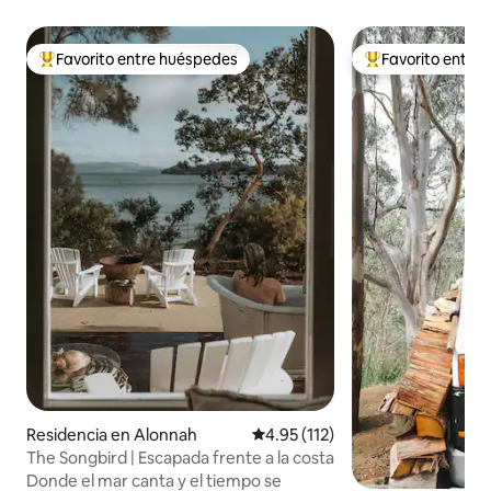
Favorito entre huéspedes
Favorito entre
De los mejores en Favorito entre huéspedes
De los mejores en
Residencia en Alonnah
Calificación promedio: 4.95 de 5
4.95 (112)
The Songbird | Escapada frente a la costa
Donde el mar canta y el tiempo se