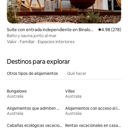
Suite con entrada independiente en Binalong
Calificación pr
4.98 (278)
Bay
Baño y sauna junto al mar
Valor
·
Familiar
·
Espacios interiores
Destinos para explorar
Otros tipos de alojamientos
Qué hacer
Bungalows
Villas
Australia
Australia
Alojamientos que admiten mascotas
Alojamientos con acceso al lago
Australia
Australia
Cabañas ecológicas vacacionales
Rentas vacacionales en casas en árbol