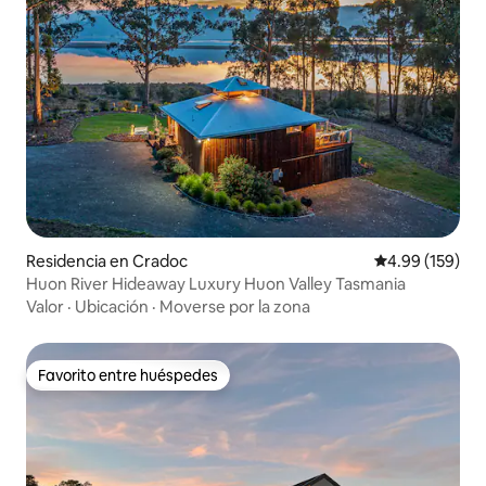
Residencia en Cradoc
Calificación pr
4.99 (159)
Huon River Hideaway Luxury Huon Valley Tasmania
Valor
·
Ubicación
·
Moverse por la zona
Favorito entre huéspedes
Favorito entre huéspedes