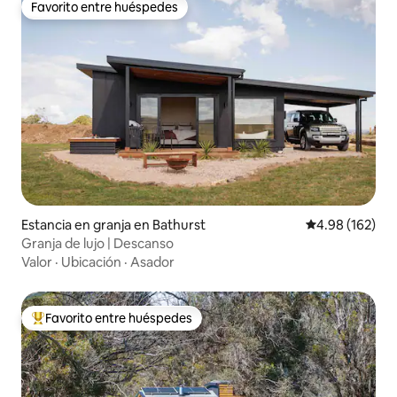
Favorito entre huéspedes
Favorito entre huéspedes
Estancia en granja en Bathurst
Calificación pr
4.98 (162)
Granja de lujo | Descanso
Valor
·
Ubicación
·
Asador
Favorito entre huéspedes
De los mejores en Favorito entre huéspedes