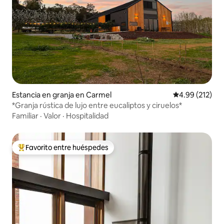
Estancia en granja en Carmel
Calificación p
4.99 (212)
*Granja rústica de lujo entre eucaliptos y ciruelos*
Familiar
·
Valor
·
Hospitalidad
Favorito entre huéspedes
De los mejores en Favorito entre huéspedes