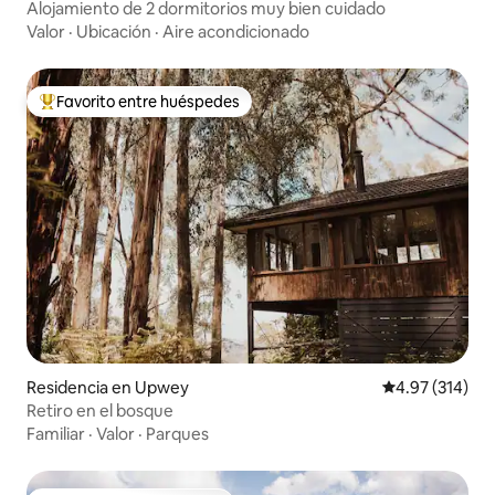
Alojamiento de 2 dormitorios muy bien cuidado
Valor
·
Ubicación
·
Aire acondicionado
Favorito entre huéspedes
De los mejores en Favorito entre huéspedes
Residencia en Upwey
Calificación p
4.97 (314)
Retiro en el bosque
Familiar
·
Valor
·
Parques