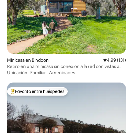
Minicasa en Bindoon
Calificación p
4.99 (131)
Retiro en una minicasa sin conexión a la red con vistas a
Wagtails
Ubicación
·
Familiar
·
Amenidades
Favorito entre huéspedes
De los mejores en Favorito entre huéspedes