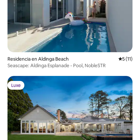
Residencia en Aldinga Beach
Calificaci
5 (11)
Seascape: Aldinga Esplanade - Pool, NobleSTR
Luxe
Luxe