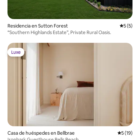
Residencia en Sutton Forest
Calificac
5 (5)
“Southern Highlands Estate”, Private Rural Oasis.
Luxe
Luxe
Casa de huéspedes en Bellbrae
Calificaci
5 (19)
Ironbark Guesthouse Bells Beach