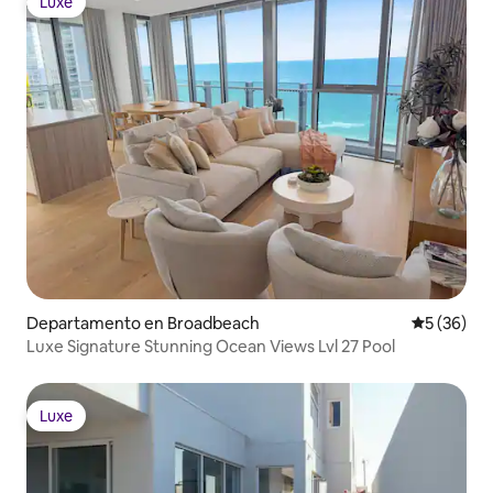
Luxe
Luxe
Departamento en Broadbeach
Calificaci
5 (36)
Luxe Signature Stunning Ocean Views Lvl 27 Pool
Luxe
Luxe