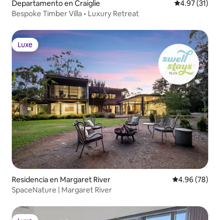
Departamento en Craiglie
Calificación 
4.97 (31)
Bespoke Timber Villa • Luxury Retreat
Luxe
Luxe
Residencia en Margaret River
Calificación p
4.96 (78)
SpaceNature | Margaret River