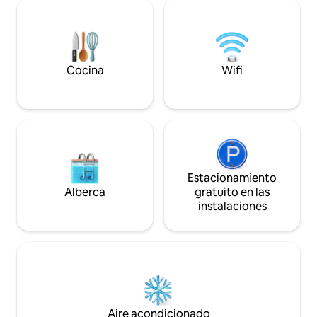
friends and family. More at Wildefell .
two bars, or unwi
com
balcony. Perth’s u
awaits.
Cocina
Wifi
Estacionamiento
Alberca
gratuito en las
instalaciones
Aire acondicionado