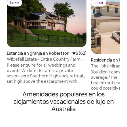
Luxe
Luxe
Luxe
Luxe
Estancia en granja en Robertson
Calificación promedio: 5 de 
5 (62)
Wildefell Estate - Entire Country Farm &
Residencia en Iluk
Cottage
Please enquire for all weddings and
The Iluka Mirage | S
events Wildefell Estate is a private
Beach View
You didn't come to
seven-acre Southern Highlands retreat,
average. 'The Iluka
set high above the escarpment with
beachfront escape
sweeping views across Shellharbour and
could possibly ne
Mount Murray. Designed for up to 20
Amenidades populares en los
expansive two-sto
guests, the estate combines refined
four-bathroom ma
alojamientos vacacionales de lujo en
country architecture with expansive
heated pool, infinit
Australia
living and fireplaces, creating a natural
dedicated office, 
setting for gathering. Wildefell is best
table, a fully int
suited to intimate celebrations, long-
system throughou
table lunches and extended stays with
outdoor space. Ent