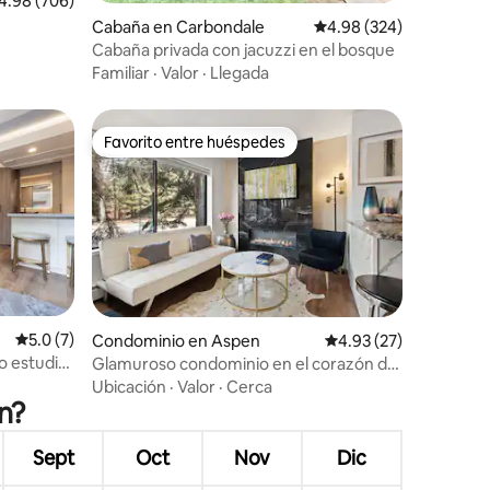
lificación promedio: 4.98 de 5; 706 evaluaciones
4.98 (706)
iones
Cabaña en Carbondale
Calificación promedio: 
4.98 (324)
Cabaña privada con jacuzzi en el bosque
Familiar
·
Valor
·
Llegada
Favorito entre huéspedes
re huéspedes
Favorito entre huéspedes
iones
Calificación promedio: 5.0 de 5; 7 evaluaciones
5.0 (7)
Condominio en Aspen
Calificación promedio:
4.93 (27)
o estudio
Glamuroso condominio en el corazón de
Aspen
Ubicación
·
Valor
·
Cerca
n?
Sept
Oct
Nov
Dic