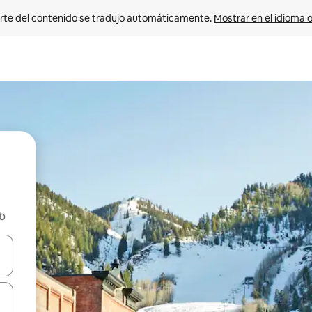
rte del contenido se tradujo automáticamente. 
Mostrar en el idioma o
nb
vegar usando las teclas de las flechas hacia arriba y hacia abajo, o b