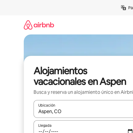
Ir
Pa
al
contenido
Alojamientos
vacacionales en Aspen
Busca y reserva un alojamiento único en Airb
Ubicación
Cuando los resultados estén disponibles, podrás na
Llegada