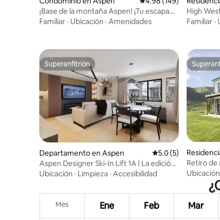
Condominio en Aspen
Calificación promedio: 
4.98 (149)
Residenci
¡Base de la montaña Aspen! ¡Tu escapada
High West
perfecta!
montaña
Familiar
·
Ubicación
·
Amenidades
Familiar
·
Superanfitrión
Superanf
Superanfitrión
Superanf
Residenci
Departamento en Aspen
Calificación promedi
5.0 (5)
Retiro de
Aspen Designer Ski-In Lift 1A | La edición
celebrida
Aspen
Ubicación
Ubicación
·
Limpieza
·
Accesibilidad
¿
Mes
Ene
Feb
Mar