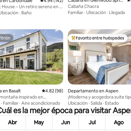
Cabaña en Glenwood Sprin
Ca
4.98 de 5; 149 evaluaciones
a en Carbondale
Calificación promedio: 4.94 de 5; 142 evaluac
4.94 (142)
gs
Cabaña Chacra
 House – Un retiro sereno en la
Familiar
·
Ubicación
·
Llegada
Ubicación
·
Baño
itrión
Favorito entre huéspedes
itrión
De los mejores en Favorito ent
a en Basalt
Calificación promedio: 4.82 de 5; 98 evaluac
4.82 (98)
Departamento en Aspen
o: 5.0 de 5; 5 evaluaciones
 montaña inspirado en
¡Moderna y acogedora suite tip
des cerca de Aspen
en el corazón de Aspen!
·
Familiar
·
Aire acondicionado
Ubicación
·
Salida
·
Estado
Cuál es la mejor época para visitar Aspe
Abr
May
Jun
Jul
Ago