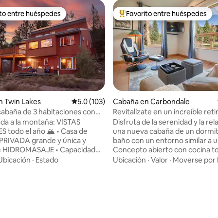
ito entre huéspedes
Favorito entre huéspedes
ejores en Favorito entre huéspedes
De los mejores en Favorito ent
n Twin Lakes
Calificación promedio: 5.0 de 5; 103 evaluac
5.0 (103)
Cabaña en Carbondale
cabaña de 3 habitaciones con
Revitalízate en un increíble reti
a montaña y al lago y jacuzzi
montaña
da a la montaña: VISTAS
Disfruta de la serenidad y la rel
do el año 🏔️ • Casa de
una nueva cabaña de un dormit
PRIVADA grande y única y
baño con un entorno similar a 
DROMASAJE • Capacidad
Concepto abierto con cocina t
onas con 8 camas. • Dos
equipada, cama tamaño king, d
Ubicación
·
Estado
Ubicación
·
Valor
·
Moverse por 
ñera de hidromasaje y ducha
de suelo y lavandería. El patio c
fi de más de
el lugar perfecto para contempl
ideal para el trabajo a distancia
belleza. Está a poca distancia e
 5.0 de 5; 110 evaluaciones
para 2 autos con cargador para
bicicleta/coche de la pintoresc
s. • 3 patios grandes
de Carbondale. Con una ubicac
de gas y parrilla. •
céntrica para explorar fácilme