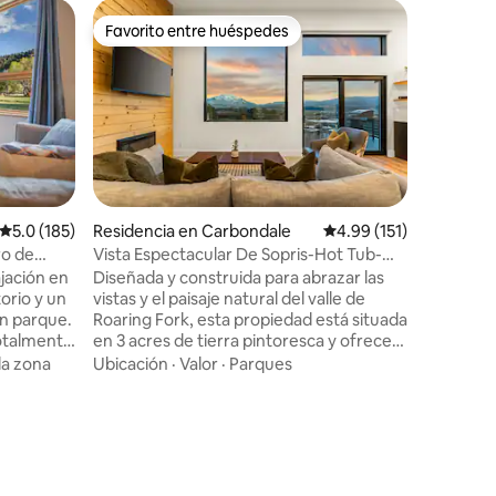
Condomi
Favorito entre huéspedes
Superanf
re huéspedes
Favorito entre huéspedes
Superanf
Apartame
centro d
Este esp
justo en l
vistas de
audible e
tiene tod
Valor
·
Ub
de leña, 
dormitori
terraza f
iones
Calificación promedio: 5.0 de 5; 185 evaluaciones
5.0 (185)
Residencia en Carbondale
Calificación promedio:
4.99 (151)
aunque a 
ro de
Vista Espectacular De Sopris-Hot Tub-
ciudad y
Near Aspen
ajación en
Diseñada y construida para abrazar las
del condo
orio y un
vistas y el paisaje natural del valle de
entrenam
un parque.
Roaring Fork, esta propiedad está situada
hidromas
otalmente
en 3 acres de tierra pintoresca y ofrece
taquillas
ucha a ras
impresionantes vistas del monte Sopris.
¡nada com
la zona
Ubicación
·
Valor
·
Parques
ubierto es
La integración de espacios interiores y
Aspen!
ar la
exteriores se logra a través de puertas
n
de vidrio y grandes ventanales, dando
a ciudad
como resultado un hogar bañado en luz
ión
natural. IG @the_sopris_view_house Se
nte
enviará un contrato de arrendamiento