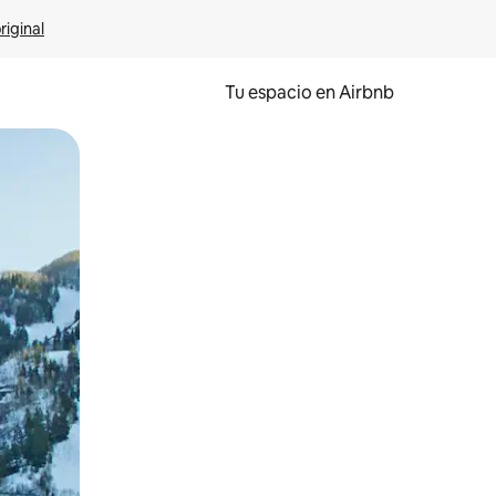
riginal
Tu espacio en Airbnb
ien tocando y deslizando la pantalla.