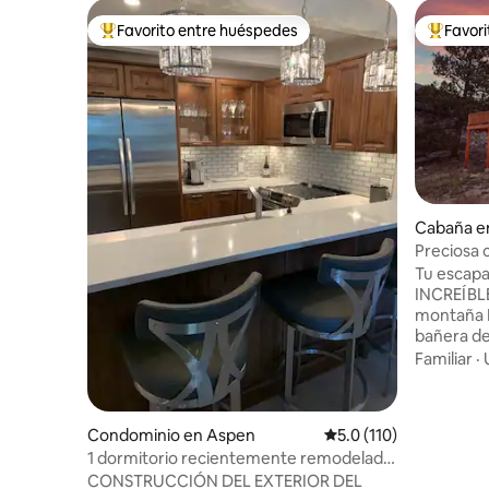
Favorito entre huéspedes
Favor
De los mejores en Favorito entre huéspedes
De los m
Cabaña e
Preciosa 
vistas a l
Tu escapa
INCREÍBLES to
montaña 
bañera de HI
para 6 pers
Familiar
·
baños: ba
de hidromasaje • Wi
250 Mbps, 
Condominio en Aspen
Calificación promedio:
5.0 (110)
• Garaje 
1 dormitorio recientemente remodelado.
vehículos eléctrico
Elegancia informal.
CONSTRUCCIÓN DEL EXTERIOR DEL
con fogata 