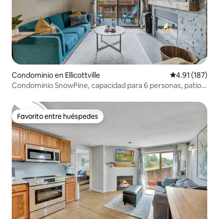
Condominio en Ellicottville
Calificación p
4.91 (187)
Condominio SnowPine, capacidad para 6 personas, patio,
aire acondicionado
Favorito entre huéspedes
Favorito entre huéspedes