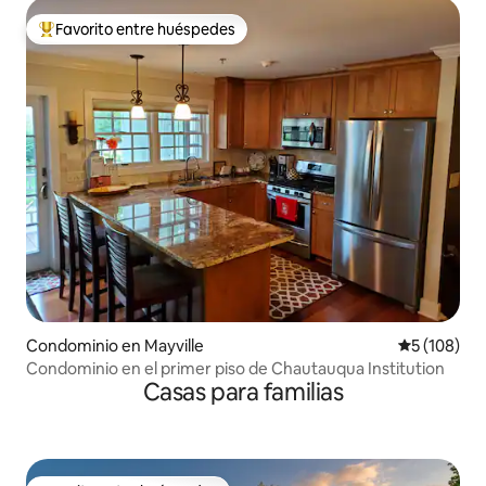
Favorito entre huéspedes
De los mejores en Favorito entre huéspedes
Condominio en Mayville
Calificació
5 (108)
Condominio en el primer piso de Chautauqua Institution
Casas para familias