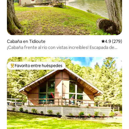
Cabaña en Tidioute
Calificación p
4.9 (279)
¡Cabaña frente al río con vistas increíbles! Escapada de
verano
Favorito entre huéspedes
De los mejores en Favorito entre huéspedes