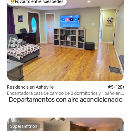
Favorito entre huéspedes
De los mejores en Favorito entre huéspedes
Residencia en Asheville
Calificació
5 (128)
Encantadora casa de campo de 2 dormitorios y 1 baño en 5
Departamentos con aire acondicionado
acres
Superanfitrión
Superanfitrión