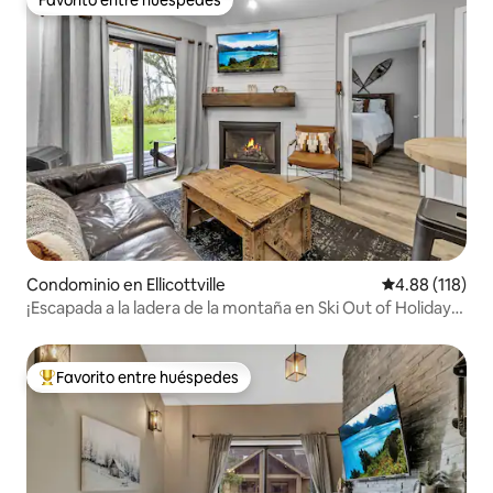
Favorito entre huéspedes
Favorito entre huéspedes
Condominio en Ellicottville
Calificación p
4.88 (118)
¡Escapada a la ladera de la montaña en Ski Out of Holiday
Valley!
Favorito entre huéspedes
De los mejores en Favorito entre huéspedes