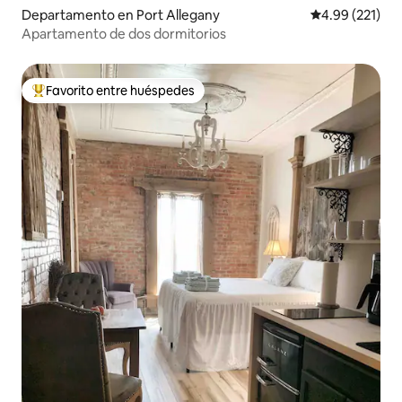
Departamento en Port Allegany
Calificación p
4.99 (221)
Apartamento de dos dormitorios
Favorito entre huéspedes
De los mejores en Favorito entre huéspedes