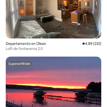
Departamento en Olean
Calificación pr
4.89 (232)
Loft de fontaneros 2.0
Superanfitrión
Superanfitrión