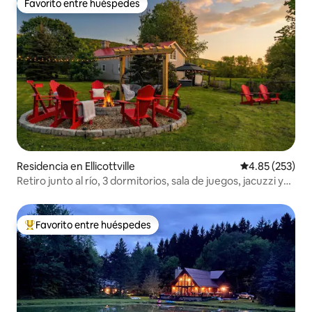
Favorito entre huéspedes
Favorito entre huéspedes
Residencia en Ellicottville
Calificación pr
4.85 (253)
Retiro junto al río, 3 dormitorios, sala de juegos, jacuzzi y
chimenea
Favorito entre huéspedes
De los mejores en Favorito entre huéspedes