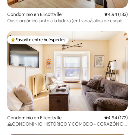
Condominio en Ellicottville
Calificación p
4.94 (133)
Oasis orgánico junto a la ladera (entrada/salida de esquí;
aire acondicionado)
Favorito entre huéspedes
De los mejores en Favorito entre huéspedes
Condominio en Ellicottville
Calificación p
4.94 (172)
⛰CONDOMINIO HISTÓRICO Y CÓMODO - CORAZÓN DE
EVILLE, AUTOSERVICIO⛰