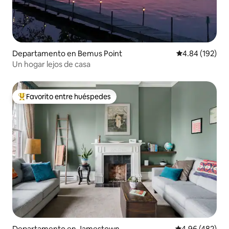
Departamento en Bemus Point
Calificación pr
4.84 (192)
Un hogar lejos de casa
Favorito entre huéspedes
De los mejores en Favorito entre huéspedes
Departamento en Jamestown
Calificación pr
4.96 (482)