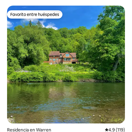
Favorito entre huéspedes
Favorito entre huéspedes
Residencia en Warren
Calificación 
4.9 (119)