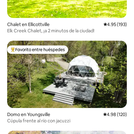
Chalet en Ellicottville
Calificación p
4.95 (193)
Elk Creek Chalet, ¡a 2 minutos de la ciudad!
Favorito entre huéspedes
De los mejores en Favorito entre huéspedes
Domo en Youngsville
Calificación pr
4.98 (120)
Cúpula frente al río con jacuzzi