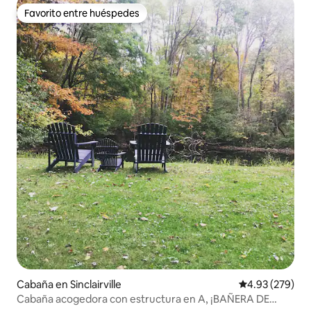
Favorito entre huéspedes
Favorito entre huéspedes
Cabaña en Sinclairville
Calificación pr
4.93 (279)
Cabaña acogedora con estructura en A, ¡BAÑERA DE