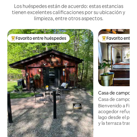
Los huéspedes están de acuerdo: estas estancias
tienen excelentes calificaciones por su ubicación y
limpieza, entre otros aspectos.
Favorito entre huéspedes
Favorito entre
De los mejores en Favorito entre huéspedes
De los mejores en
Casa de campo en
Casa de campo con 
Cata de vinos incl
Bienvenido a Fish
acogedor refugio 
lago desde el por
y la terraza trasera
para disfrutar de
puesta de sol. Pas