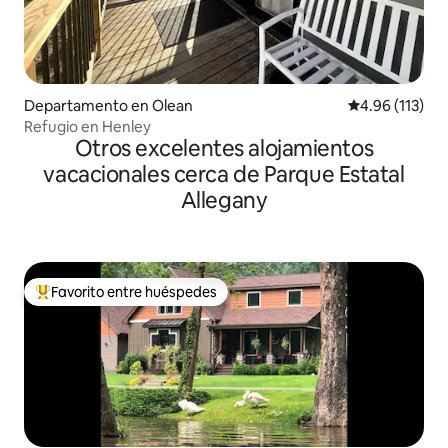
Departamento en Olean
Calificación p
4.96 (113)
Refugio en Henley
Otros excelentes alojamientos
vacacionales cerca de Parque Estatal
Allegany
Favorito entre huéspedes
De los mejores en Favorito entre huéspedes