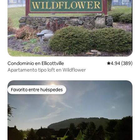
Condominio en Ellicottville
Calificación pr
4.94 (389)
Apartamento tipo loft en Wildflower
Favorito entre huéspedes
Favorito entre huéspedes