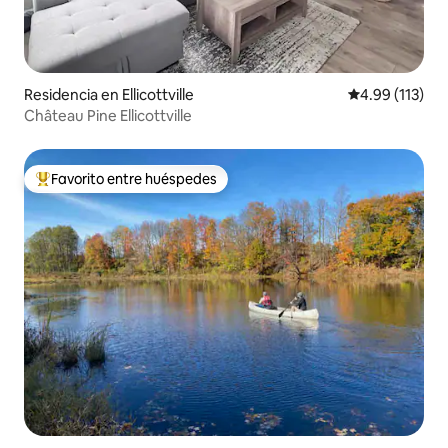
Residencia en Ellicottville
Calificación p
4.99 (113)
Château Pine Ellicottville
Favorito entre huéspedes
De los mejores en Favorito entre huéspedes