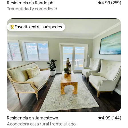
Residencia en Randolph
Calificación pr
4.99 (259)
Tranquilidad y comodidad
Favorito entre huéspedes
De los mejores en Favorito entre huéspedes
Residencia en Jamestown
Calificación pr
4.99 (144)
Acogedora casa rural frente al lago