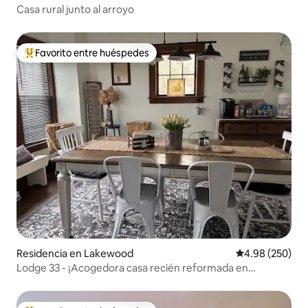
Casa rural junto al arroyo
Favorito entre huéspedes
De los mejores en Favorito entre huéspedes
Residencia en Lakewood
Calificación pr
4.98 (250)
Lodge 33 - ¡Acogedora casa recién reformada en
Lakewood!