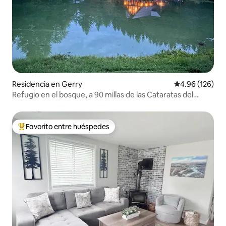
Residencia en Gerry
Calificación pr
4.96 (126)
Refugio en el bosque, a 90 millas de las Cataratas del
Niágara.
Favorito entre huéspedes
De los mejores en Favorito entre huéspedes