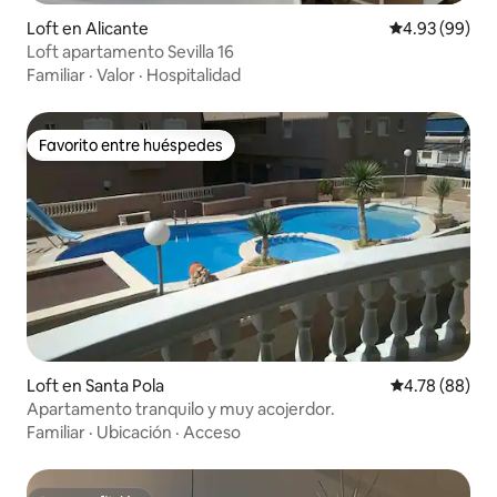
Loft en Alicante
Calificación p
4.93 (99)
Loft apartamento Sevilla 16
Familiar
·
Valor
·
Hospitalidad
Favorito entre huéspedes
Favorito entre huéspedes
Loft en Santa Pola
Calificación p
4.78 (88)
Apartamento tranquilo y muy acojerdor.
Familiar
·
Ubicación
·
Acceso