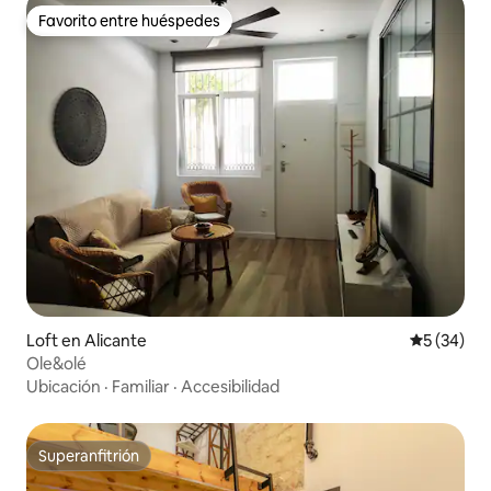
Favorito entre huéspedes
Favorito entre huéspedes
Loft en Alicante
Calificaci
5 (34)
Ole&olé
Ubicación
·
Familiar
·
Accesibilidad
Superanfitrión
Superanfitrión