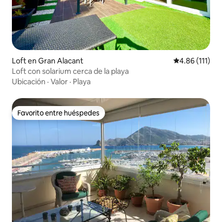
Loft en Gran Alacant
Calificación p
4.86 (111)
Loft con solarium cerca de la playa
Ubicación
·
Valor
·
Playa
Favorito entre huéspedes
Favorito entre huéspedes