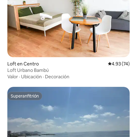
Loft en Centro
Calificación 
4.93 (74)
Loft Urbano Bambú
Valor
·
Ubicación
·
Decoración
Superanfitrión
Superanfitrión