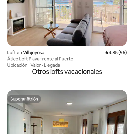
Loft en Villajoyosa
Calificación p
4.85 (96)
Ático Loft Playa frente al Puerto
Ubicación
·
Valor
·
Llegada
Otros lofts vacacionales
Superanfitrión
Superanfitrión