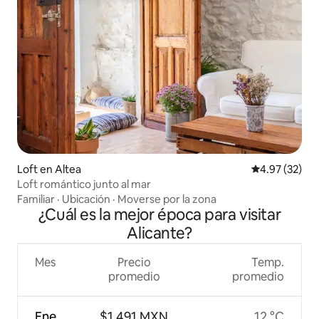
Loft en Altea
Calificación 
4.97 (32)
Loft romántico junto al mar
Familiar
·
Ubicación
·
Moverse por la zona
¿Cuál es la mejor época para visitar
Alicante?
Mes
Precio
Temp.
promedio
promedio
Ene
$1,491 MXN
12 °C