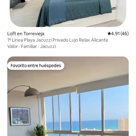
Loft en Torrevieja
Calificación 
4.91 (46)
1ª Linea Playa Jacuzzi Privado Lujo Relax Alicante
Valor
·
Familiar
·
Jacuzzi
Favorito entre huéspedes
Favorito entre huéspedes