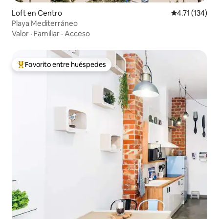
Loft en Centro
Calificación p
4.71 (134)
Playa Mediterráneo
Valor
·
Familiar
·
Acceso
Favorito entre huéspedes
De los mejores en Favorito entre huéspedes