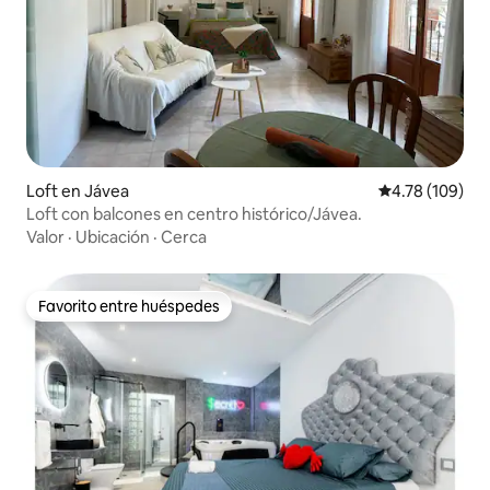
Loft en Jávea
Calificación p
4.78 (109)
Loft con balcones en centro histórico/Jávea.
Valor
·
Ubicación
·
Cerca
Favorito entre huéspedes
Favorito entre huéspedes