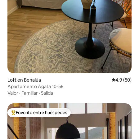
Loft en Benalúa
Calificación
4.9 (50)
Apartamento Ágata 10-5E
Valor
·
Familiar
·
Salida
Favorito entre huéspedes
De los mejores en Favorito entre huéspedes