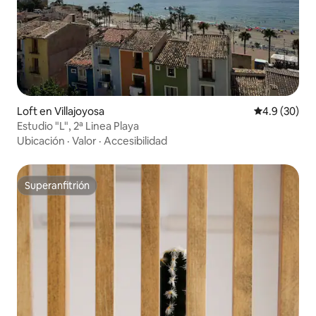
Loft en Villajoyosa
Calificación
4.9 (30)
Estudio "L", 2ª Linea Playa
Ubicación
·
Valor
·
Accesibilidad
Superanfitrión
Superanfitrión