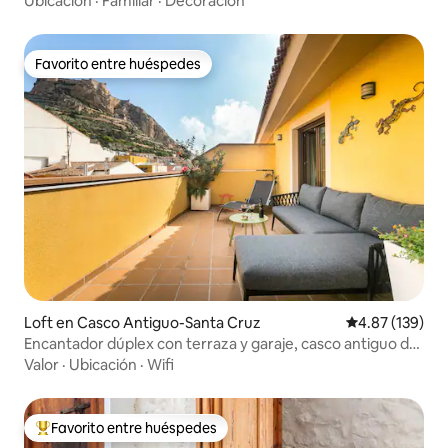
Ubicación
·
Familiar
·
Decoración
Favorito entre huéspedes
Favorito entre huéspedes
Loft en Casco Antiguo-Santa Cruz
Calificación p
4.87 (139)
Encantador dúplex con terraza y garaje, casco antiguo de
Alicante
Valor
·
Ubicación
·
Wifi
Favorito entre huéspedes
De los mejores en Favorito entre huéspedes