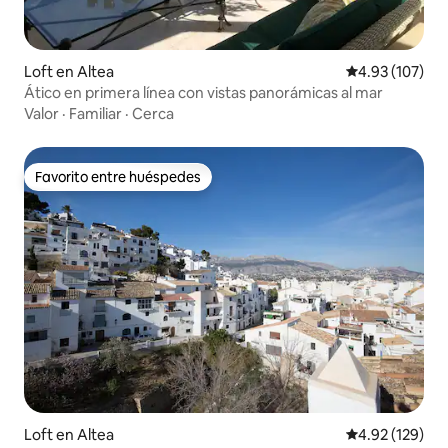
Loft en Altea
Calificación p
4.93 (107)
Ático en primera línea con vistas panorámicas al mar
Valor
·
Familiar
·
Cerca
Favorito entre huéspedes
Favorito entre huéspedes
Loft en Altea
Calificación p
4.92 (129)