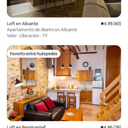
Loft en Alicante
Calificación 
4.95 (40)
Apartamento de diseño en Alicante
Valor
·
Ubicación
·
TV
Favorito entre huéspedes
Favorito entre huéspedes
Loft en Benimantell
Calificación p
4.96 (28)