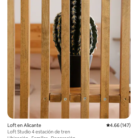
Loft en Alicante
Calificación pr
4.66 (147)
Loft Studio 4 estación de tren