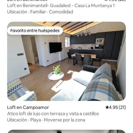
Loft en Benimantell- Guadalest - Casa La Muntanya 1
Ubicación
·
Familiar
·
Comodidad
Favorito entre huéspedes
Favorito entre huéspedes
Loft en Campoamor
Calificación 
4.95 (21)
Atico loft de lujo con terraza y vista a castillos
Ubicación
·
Playa
·
Moverse por la zona