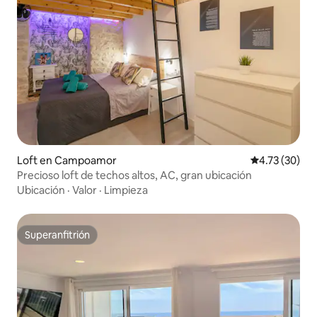
Loft en Campoamor
Calificación 
4.73 (30)
Precioso loft de techos altos, AC, gran ubicación
Ubicación
·
Valor
·
Limpieza
Superanfitrión
Superanfitrión