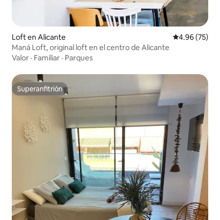
Loft en Alicante
Calificación p
4.96 (75)
Maná Loft, original loft en el centro de Alicante
Valor
·
Familiar
·
Parques
Superanfitrión
Superanfitrión