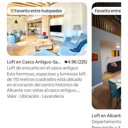
Favorito entre huéspedes
Favorito entre h
De los mejores en Favorito entre huéspedes
Favorito entre h
Loft en Casco Antiguo-Sant
Calificación promedio: 4.96 de 5
4.96 (225)
a Cruz
Loft de ensueño en el casco antiguo
Este hermoso, espacioso y luminoso loft
de 110 metros cuadrados está ubicado
en el corazón del centro histórico de
Alicante con vistas al casco antiguo.
Renovamos y diseñamos este lugar
Valor
·
Ubicación
·
Lavandería
respetando las formas tradicionales de
construir en ese momento, con piedra
caliza y vigas de madera, al tiempo que
Loft en Alicante
ofrecemos todos los servicios de un
Departamento FA
apartamento moderno y un poco de
Bienvenido a Alic