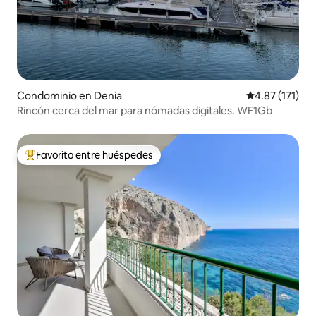
Condominio en Denia
Calificación p
4.87 (171)
Rincón cerca del mar para nómadas digitales. WF1Gb
Favorito entre huéspedes
De los mejores en Favorito entre huéspedes