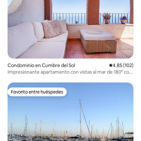
Condominio en Cumbre del Sol
Calificación p
4.85 (102)
Impresionante apartamento con vistas al mar de 180° con
piscina
Favorito entre huéspedes
Favorito entre huéspedes