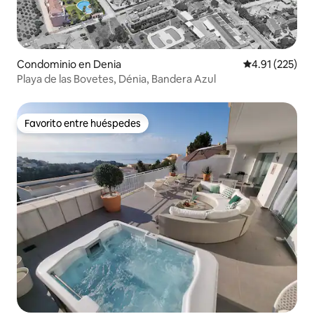
Condominio en Denia
Calificación p
4.91 (225)
Playa de las Bovetes, Dénia, Bandera Azul
Favorito entre huéspedes
Favorito entre huéspedes