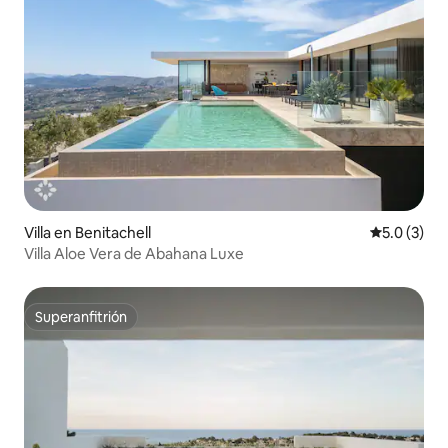
Villa en Benitachell
Calificació
5.0 (3)
Villa Aloe Vera de Abahana Luxe
Superanfitrión
Superanfitrión