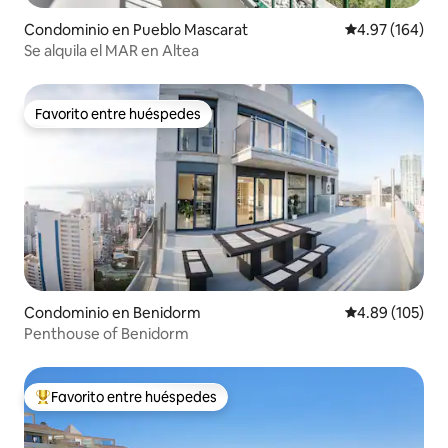
Condominio en Pueblo Mascarat
Calificación pr
4.97 (164)
Se alquila el MAR en Altea
Favorito entre huéspedes
Favorito entre huéspedes
Condominio en Benidorm
Calificación pr
4.89 (105)
Penthouse of Benidorm
Favorito entre huéspedes
De los mejores en Favorito entre huéspedes