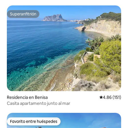
Superanfitrión
Superanfitrión
Residencia en Benisa
Calificación p
4.86 (151)
Casita apartamento junto al mar
Favorito entre huéspedes
Favorito entre huéspedes