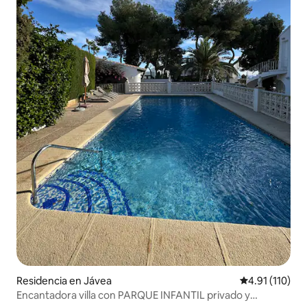
Residencia en Jávea
Calificación p
4.91 (110)
Encantadora villa con PARQUE INFANTIL privado y