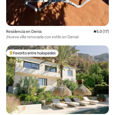
Residencia en Denia
Calificación
5.0 (17)
¡Nueva villa renovada con estilo en Denia!
Favorito entre huéspedes
De los mejores en Favorito entre huéspedes