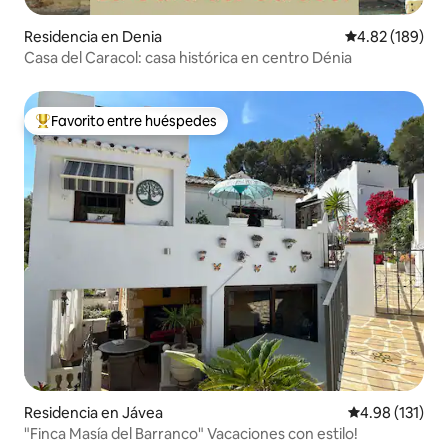
Residencia en Denia
Calificación pr
4.82 (189)
Casa del Caracol: casa histórica en centro Dénia
Favorito entre huéspedes
De los mejores en Favorito entre huéspedes
Residencia en Jávea
Calificación p
4.98 (131)
"Finca Masía del Barranco" Vacaciones con estilo!