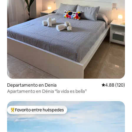
Departamento en Denia
Calificación pr
4.88 (120)
Apartamento en Dénia “la vida es bella”
Favorito entre huéspedes
De los mejores en Favorito entre huéspedes