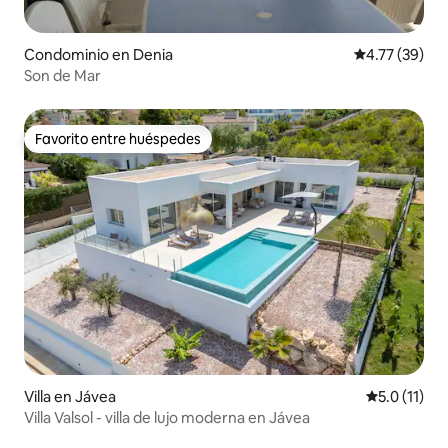
Condominio en Denia
Calificación 
4.77 (39)
Son de Mar
Favorito entre huéspedes
Favorito entre huéspedes
Villa en Jávea
Calificación
5.0 (11)
Villa Valsol - villa de lujo moderna en Jávea