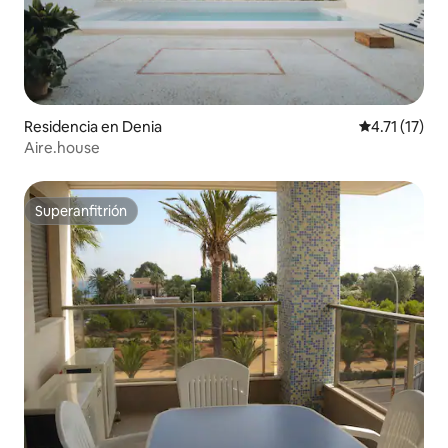
Residencia en Denia
Calificación 
4.71 (17)
Aire.house
Superanfitrión
Superanfitrión