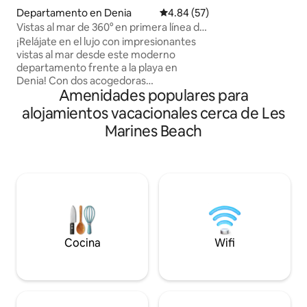
Bassetes (8 min), 
Departamento en Denia
Calificación promedio: 4.84 de 
4.84 (57)
min), Aldi (10 min)
Vistas al mar de 360° en primera línea de
min), centro de Dé
playa; apartamento de 2 dormitorios
de autobús (5 min
¡Relájate en el lujo con impresionantes
en casa, junto al m
vistas al mar desde este moderno
departamento frente a la playa en
Denia! Con dos acogedoras
Amenidades populares para
habitaciones, una cocina moderna y un
balcón perfecto para disfrutar de
alojamientos vacacionales cerca de Les
impresionantes amaneceres, este es el
Marines Beach
mejor refugio. Te beneficiarás de un
espacio de estacionamiento privado y el
vibrante centro de la ciudad está a solo
10 minutos a pie. Ya sea que estés
buscando una escapada romántica, unas
vacaciones familiares o un viaje con
amigos, este apartamento ofrece la
mezcla perfecta de serenidad junto a la
playa y comodidad de la ciudad.
Cocina
Wifi