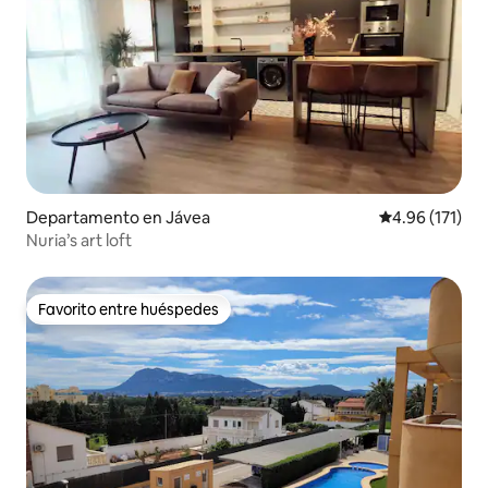
Departamento en Jávea
Calificación p
4.96 (171)
Nuria’s art loft
Favorito entre huéspedes
Favorito entre huéspedes