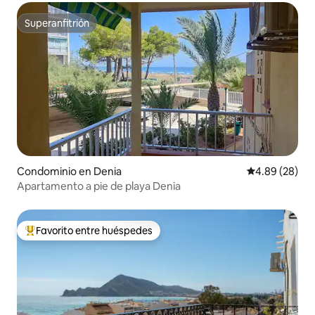
Superanfitrión
Superanfitrión
Condominio en Denia
Calificación p
4.89 (28)
Apartamento a pie de playa Denia
Favorito entre huéspedes
De los mejores en Favorito entre huéspedes