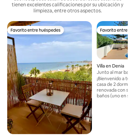
tienen excelentes calificaciones por su ubicación y
limpieza, entre otros aspectos.
Favorito entre huéspedes
Favorito entre h
Favorito entre huéspedes
Favorito entre h
Villa en Denia
Junto al mar bajo 
¡Bienvenido a tu e
casa de 2 dormito
renovada con sala 
baños (uno en suit
terraza privada co
vistas a la montaña 
comunitario de pa
aroma a cítricos, 
partes, pero a poc
hermosa playa de 