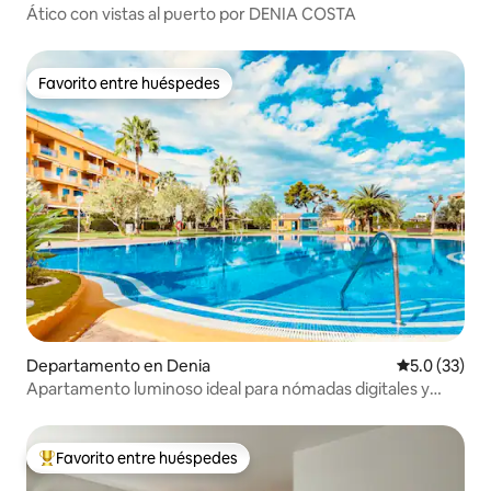
Ático con vistas al puerto por DENIA COSTA
Favorito entre huéspedes
Favorito entre huéspedes
Departamento en Denia
Calificación
5.0 (33)
Apartamento luminoso ideal para nómadas digitales y
estadías largas
Favorito entre huéspedes
De los mejores en Favorito entre huéspedes