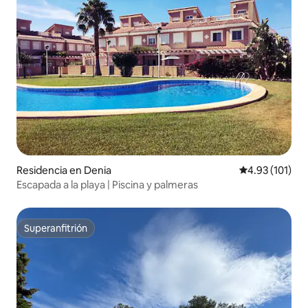
Residencia en Denia
Calificación p
4.93 (101)
Escapada a la playa | Piscina y palmeras
Superanfitrión
Superanfitrión