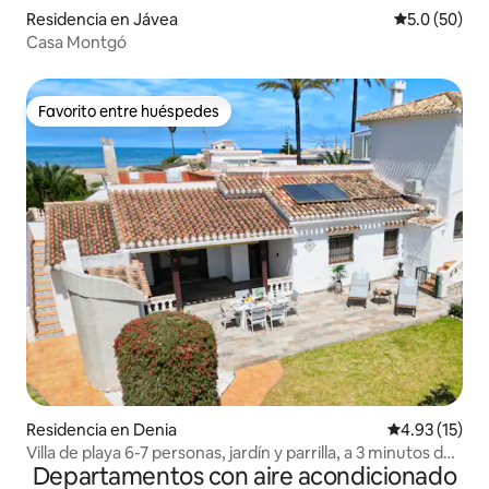
Residencia en Jávea
Calificación
5.0 (50)
Casa Montgó
Favorito entre huéspedes
Favorito entre huéspedes
Residencia en Denia
Calificación 
4.93 (15)
Villa de playa 6-7 personas, jardín y parrilla, a 3 minutos de
Departamentos con aire acondicionado
la playa