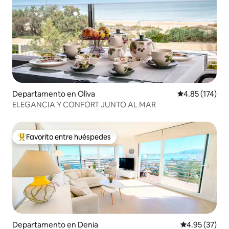
Departamento en Oliva
Calificación p
4.85 (174)
ELEGANCIA Y CONFORT JUNTO AL MAR
Favorito entre huéspedes
De los mejores en Favorito entre huéspedes
Departamento en Denia
Calificación 
4.95 (37)