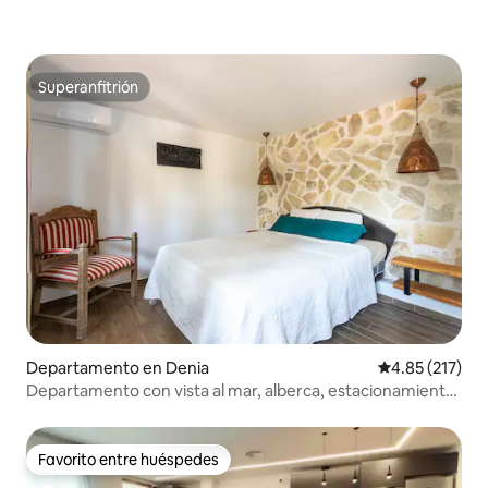
Superanfitrión
Superanfitrión
Departamento en Denia
Calificación p
4.85 (217)
Departamento con vista al mar, alberca, estacionamiento,
suite
Favorito entre huéspedes
Favorito entre huéspedes