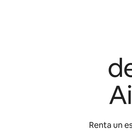
d
A
Renta un es