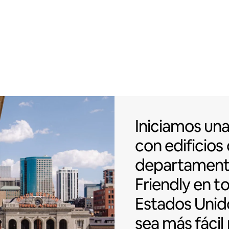
Iniciamos una
Iniciamos un
con
edificios
departamen
Friendly en t
Estados Unid
sea más fácil 