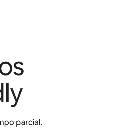
os
ly
mpo parcial.