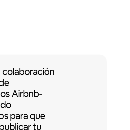
 colaboración con edificios de d
a colaboración
 de
tos
Airbnb-
odo
os para que
publicar tu