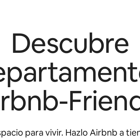
Descubre
epartament
irbnb-Friend
pacio para vivir. Hazlo Airbnb a tie