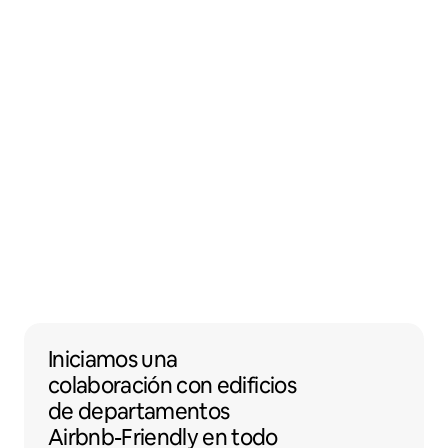
Iniciamos una colaboración con edificios 
Iniciamos una
colaboración
con
edificios
de departamentos
Airbnb-Friendly en todo