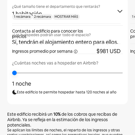
¿Qué tamaño tiene el departamento que rentarás?
1 habitación
1 recámara
2 recámara
MOSTRAR MÁS
1
Contacta al edificio para conocer los
Co
¿Los huéspedes podrán usar todo el espacio?
precios
pr
Sí, tendrán el alojamiento entero para ellos.
$981 USD
Ingresos promedio por
semana
In
¿Cuántas noches vas a hospedar en Airbnb?
1 noche
Este edificio te permite hospedar hasta 120 noches al año
Este edificio recibirá un
10%
de los cobros que recibas de
Airbnb. Ya se refleja en la estimación de los ingresos
potenciales.
Se aplican los límites de noches, el reparto de los ingresos y otras