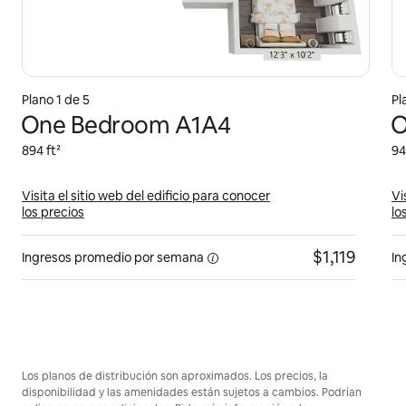
Plano 1 de 5
Pl
One Bedroom A1A4
O
894 ft²
94
Visita el sitio web del edificio para conocer
Vi
los precios
lo
$1,119
Ingresos promedio por
semana
In
Los planos de distribución son aproximados. Los precios, la
disponibilidad y las amenidades están sujetos a cambios. Podrían