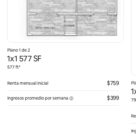
Plano 1 de 2
1x1 577 SF
577 ft²
$759
Pl
Renta mensual inicial
1
$399
Ingresos promedio por
semana
79
Re
In