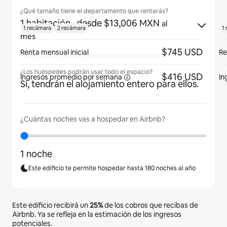
¿Qué tamaño tiene el departamento que rentarás?
1 habitación
· desde $13,006 MXN
al
1 recámara
2 recámara
1
mes
$745 USD
Renta mensual inicial
Re
¿Los huéspedes podrán usar todo el espacio?
$416 USD
Ingresos promedio por
semana
In
Sí, tendrán el alojamiento entero para ellos.
¿Cuántas noches vas a hospedar en Airbnb?
1 noche
Este edificio te permite hospedar hasta 180 noches al año
Este edificio recibirá un
25%
de los cobros que recibas de
Airbnb. Ya se refleja en la estimación de los ingresos
potenciales.