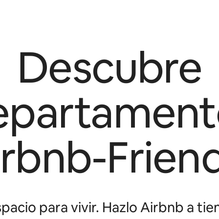
Descubre
epartament
irbnb-Friend
pacio para vivir. Hazlo Airbnb a tie