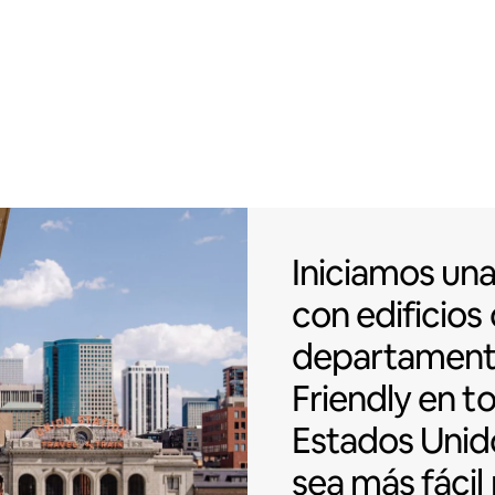
Iniciamos una
Iniciamos un
con
edificios
departamen
Friendly en t
Estados Unid
sea más fácil 