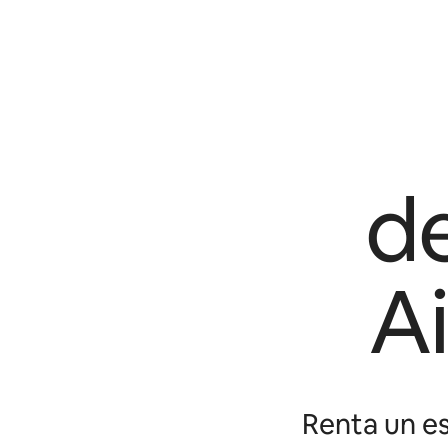
d
A
Renta un es