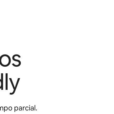
os
ly
mpo parcial.