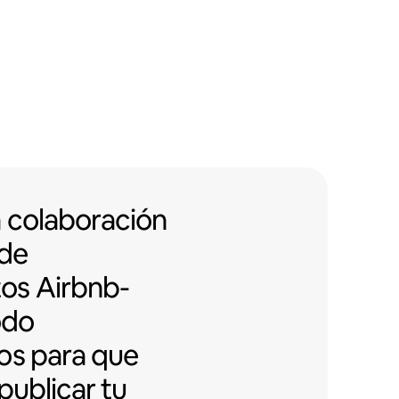
 colaboración con edificios de d
a colaboración
 de
tos
Airbnb-
odo
os para que
publicar tu