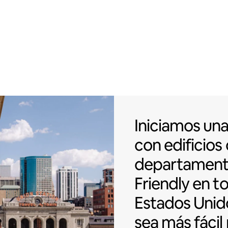
Iniciamos una
Iniciamos un
con
edificios
departamen
Friendly en t
Estados Unid
sea más fácil 