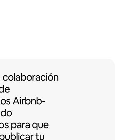
 colaboración con edificios de d
a colaboración
 de
tos
Airbnb-
odo
os para que
publicar tu