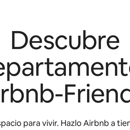
Descubre
epartament
irbnb-Friend
pacio para vivir. Hazlo Airbnb a tie