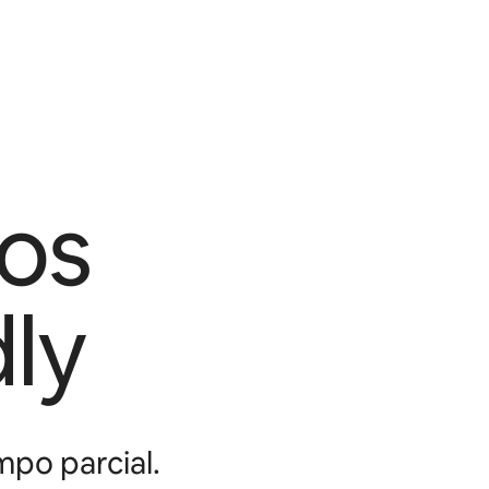
os
ly
mpo parcial.