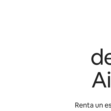
d
A
Renta un es