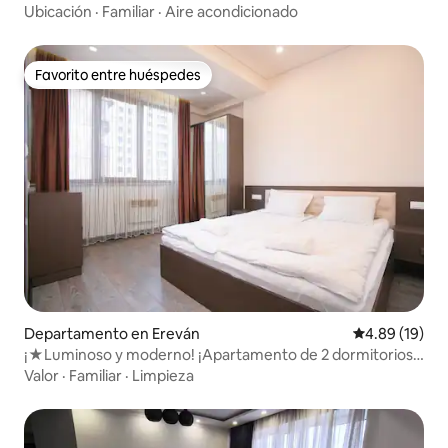
Komitas|WanderStay
Ubicación
·
Familiar
·
Aire acondicionado
Favorito entre huéspedes
Favorito entre huéspedes
Departamento en Ereván
Calificación 
4.89 (19)
¡★Luminoso y moderno! ¡Apartamento de 2 dormitorios
en edificio nuevo!★
Valor
·
Familiar
·
Limpieza