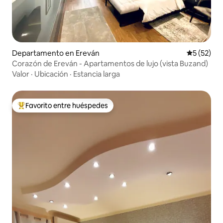
Departamento en Ereván
Calificaci
5 (52)
Corazón de Ereván - Apartamentos de lujo (vista Buzand)
Valor
·
Ubicación
·
Estancia larga
Favorito entre huéspedes
De los mejores en Favorito entre huéspedes