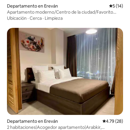
Departamento en Ereván
Calificaci
5 (14)
Apartamento moderno/Centro de la ciudad/Favorito
entre huéspedes/
Ubicación
·
Cerca
·
Limpieza
Departamento en Ereván
Calificación 
4.79 (28)
2 habitaciones|Acogedor apartamento|Arabkir,