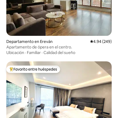
Departamento en Ereván
Calificación pr
4.94 (249)
Apartamento de ópera en el centro.
Ubicación
·
Familiar
·
Calidad del sueño
Favorito entre huéspedes
De los mejores en Favorito entre huéspedes