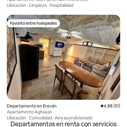
Ubicación
·
Limpieza
·
Hospitalidad
Favorito entre huéspedes
Favorito entre huéspedes
Departamento en Ereván
Calificación 
4.88 (51)
Apartamento Aghayan
Ubicación
·
Comodidad
·
Aire acondicionado
Departamentos en renta con servicios