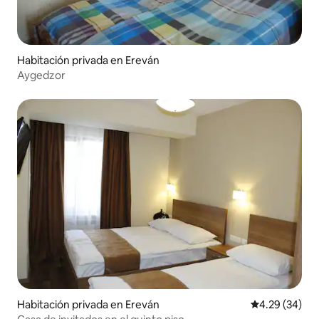
Habitación privada en Ereván
Aygedzor
Habitación privada en Ereván
Calificación p
4.29 (34)