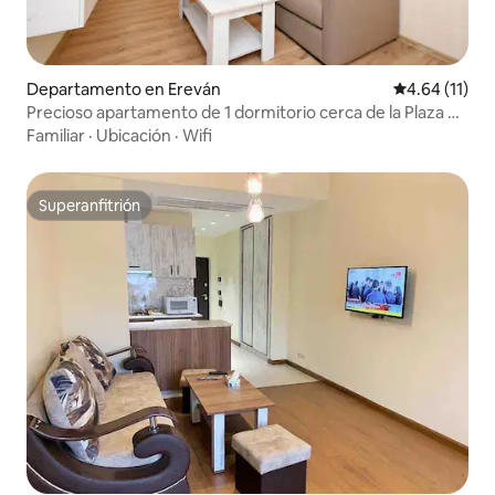
Departamento en Ereván
Calificación 
4.64 (11)
Precioso apartamento de 1 dormitorio cerca de la Plaza de
la República
Familiar
·
Ubicación
·
Wifi
Superanfitrión
Superanfitrión