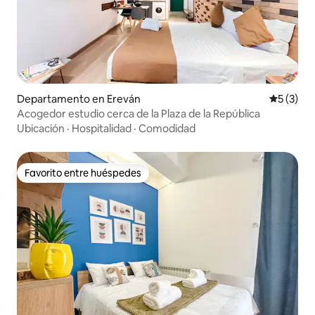
Departamento en Ereván
Calificac
5 (3)
Acogedor estudio cerca de la Plaza de la República
Ubicación
·
Hospitalidad
·
Comodidad
Favorito entre huéspedes
Favorito entre huéspedes