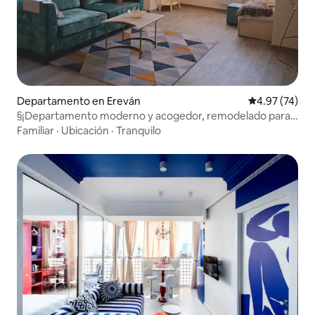
Departamento en Ereván
Calificación 
4.97 (74)
§¡Departamento moderno y acogedor, remodelado para
una estancia perfecta!
Familiar
·
Ubicación
·
Tranquilo