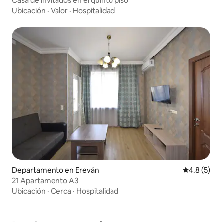
Casa de invitados en el quinto piso
Ubicación
·
Valor
·
Hospitalidad
Departamento en Ereván
Calificació
4.8 (5)
21 Apartamento A3
Ubicación
·
Cerca
·
Hospitalidad