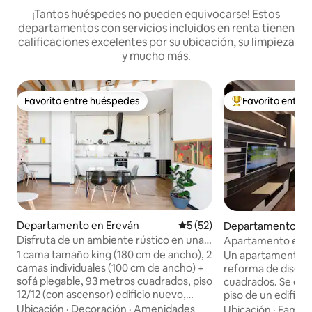
¡Tantos huéspedes no pueden equivocarse! Estos
departamentos con servicios incluidos en renta tienen
calificaciones excelentes por su ubicación, su limpieza
y mucho más.
Favorito entre huéspedes
Favorito entre
Favorito entre huéspedes
De los mejores en
Departamento en Ereván
Calificación promedio: 5 de 
5 (52)
Departamento en
Disfruta de un ambiente rústico en una
Apartamento estu
espaciosa morada con balcón
centro de Ereván.
1 cama tamaño king (180 cm de ancho), 2
Un apartamento e
camas individuales (100 cm de ancho) +
reforma de diseño
sofá plegable, 93 metros cuadrados, piso
cuadrados. Se enc
12/12 (con ascensor) edificio nuevo,
piso de un edificio
balcón abierto, mesa de centro, mesa de
en el centro de la 
Ubicación
·
Decoración
·
Amenidades
Ubicación
·
Familia