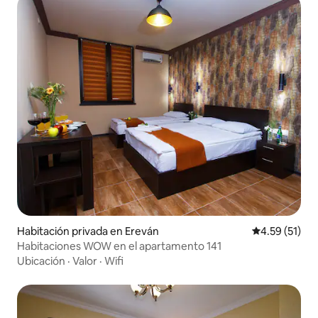
Habitación privada en Ereván
Calificación 
4.59 (51)
Habitaciones WOW en el apartamento 141
Ubicación
·
Valor
·
Wifi