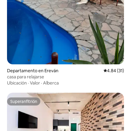
Departamento en Ereván
Calificación 
4.84 (31)
casa para relajarse
Ubicación
·
Valor
·
Alberca
Superanfitrión
Superanfitrión