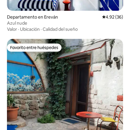
Departamento en Ereván
Calificación p
4.92 (36)
Azul nude
Valor
·
Ubicación
·
Calidad del sueño
Favorito entre huéspedes
Favorito entre huéspedes