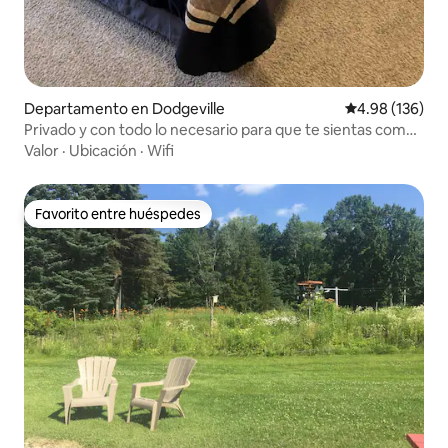
Departamento en Dodgeville
Calificación pr
4.98 (136)
Privado y con todo lo necesario para que te sientas como
en casa.
Valor
·
Ubicación
·
Wifi
Favorito entre huéspedes
Favorito entre huéspedes