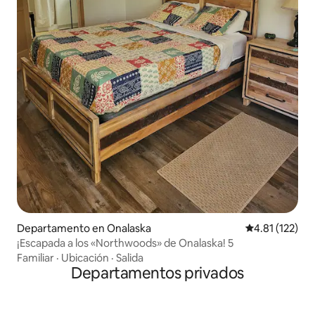
Departamento en Onalaska
Calificación p
4.81 (122)
¡Escapada a los «Northwoods» de Onalaska! 5
Familiar
·
Ubicación
·
Salida
Departamentos privados