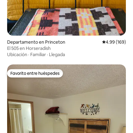
Departamento en Princeton
Calificación pr
4.99 (169)
El 505 en Horseradish
Ubicación
·
Familiar
·
Llegada
Favorito entre huéspedes
Favorito entre huéspedes