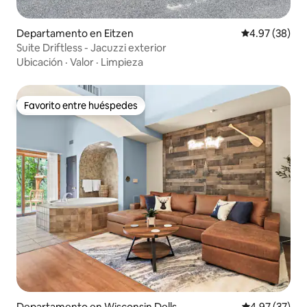
Departamento en Eitzen
Calificación p
4.97 (38)
Suite Driftless - Jacuzzi exterior
Ubicación
·
Valor
·
Limpieza
Favorito entre huéspedes
Favorito entre huéspedes
Departamento en Wisconsin Dells
Calificación 
4.97 (37)