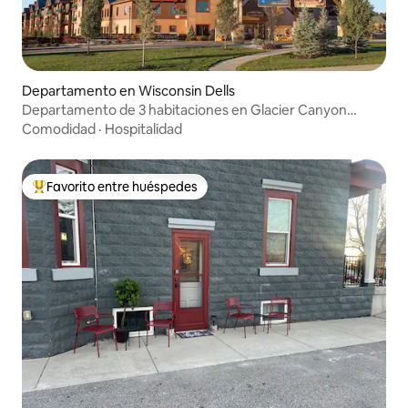
Departamento en Wisconsin Dells
Departamento de 3 habitaciones en Glacier Canyon
Resort
Comodidad
·
Hospitalidad
Favorito entre huéspedes
De los mejores en Favorito entre huéspedes