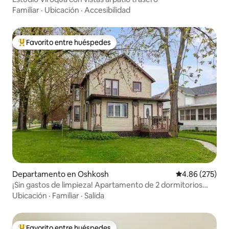
Familiar
·
Ubicación
·
Accesibilidad
Favorito entre huéspedes
De los mejores en Favorito entre huéspedes
Departamento en Oshkosh
Calificación pr
4.86 (275)
¡Sin gastos de limpieza! Apartamento de 2 dormitorios
junto al lago
Ubicación
·
Familiar
·
Salida
Favorito entre huéspedes