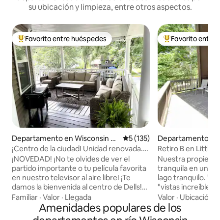
su ubicación y limpieza, entre otros aspectos.
Favorito entre huéspedes
Favorito entre
De los mejores en Favorito entre huéspedes
De los mejores en
Departamento en Wisconsin D
Calificación promedio: 5 de 5
5 (135)
Departamento en 
ells
ae
¡Centro de la ciudad! Unidad renovada.
Retiro B en Little
¡TV al aire libre + fogata + juegos!
Pines)
¡NOVEDAD! ¡No te olvides de ver el
Nuestra propieda
partido importante o tu película favorita
tranquila en un ce
en nuestro televisor al aire libre! ¡Te
lago tranquilo. "E
damos la bienvenida al centro de Dells!
"vistas increíbles"
Esta cómoda, acogedora y locamente
"perfecto", "tranq
Familiar
·
Valor
·
Llegada
Valor
·
Ubicación
·
limpia unidad de 1 dormitorio en la planta
Amenidades populares de los
"relajante" son l
baja, también cuenta con 2 espacios al
repetidamente de