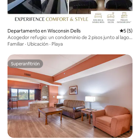
Departamento en Wisconsin Dells
Calificac
5 (5)
Acogedor refugio: un condominio de 2 pisos junto al lago
Delton
Familiar
·
Ubicación
·
Playa
Superanfitrión
Superanfitrión