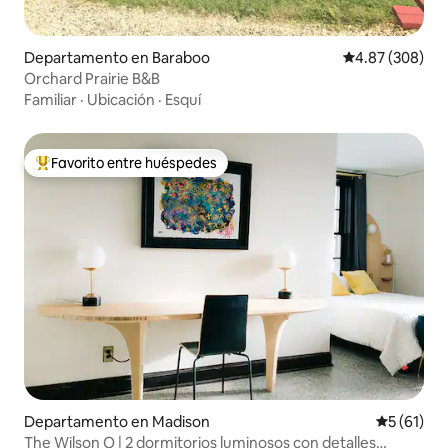
Departamento en Baraboo
Calificación pr
4.87 (308)
Orchard Prairie B&B
Familiar
·
Ubicación
·
Esquí
Favorito entre huéspedes
De los mejores en Favorito entre huéspedes
Departamento en Madison
Calificaci
5 (61)
The Wilson O | 2 dormitorios luminosos con detalles