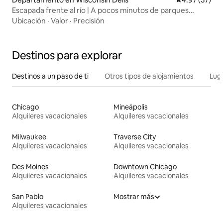
Escapada frente al río | A pocos minutos de parques
acuáticos y del centro
Ubicación
·
Valor
·
Precisión
Destinos para explorar
Destinos a un paso de ti
Otros tipos de alojamientos
Lug
Chicago
Mineápolis
Alquileres vacacionales
Alquileres vacacionales
Milwaukee
Traverse City
Alquileres vacacionales
Alquileres vacacionales
Des Moines
Downtown Chicago
Alquileres vacacionales
Alquileres vacacionales
San Pablo
Mostrar más
Alquileres vacacionales