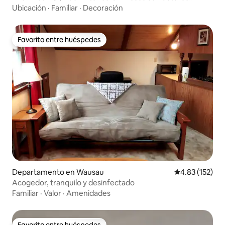
personalizados
Ubicación
·
Familiar
·
Decoración
Favorito entre huéspedes
Favorito entre huéspedes
Departamento en Wausau
Calificación p
4.83 (152)
Acogedor, tranquilo y desinfectado
Familiar
·
Valor
·
Amenidades