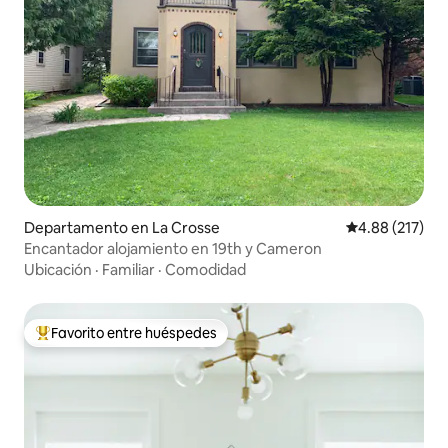
Departamento en La Crosse
Calificación p
4.88 (217)
Encantador alojamiento en 19th y Cameron
Ubicación
·
Familiar
·
Comodidad
Favorito entre huéspedes
De los mejores en Favorito entre huéspedes