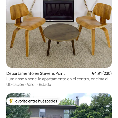
Departamento en Stevens Point
Calificación p
4.91 (230)
Luminoso y sencillo apartamento en el centro, encima de
una cafetería especializada.
Ubicación
·
Valor
·
Estado
Favorito entre huéspedes
De los mejores en Favorito entre huéspedes