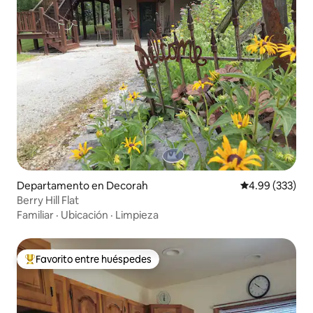
Departamento en Decorah
Calificación pr
4.99 (333)
Berry Hill Flat
Familiar
·
Ubicación
·
Limpieza
Favorito entre huéspedes
De los mejores en Favorito entre huéspedes