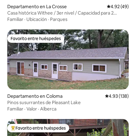
Departamento en La Crosse
Calificación 
4.92 (49)
Casa histórica Withee / 3er nivel / Capacidad para 2
personas
Familiar
·
Ubicación
·
Parques
Favorito entre huéspedes
Favorito entre huéspedes
Departamento en Coloma
Calificación p
4.93 (138)
Pinos susurrantes de Pleasant Lake
Familiar
·
Valor
·
Alberca
Favorito entre huéspedes
De los mejores en Favorito entre huéspedes