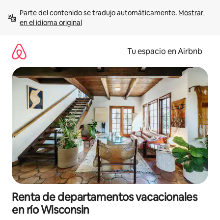
Ir
Parte del contenido se tradujo automáticamente. 
Mostrar 
al
en el idioma original
contenido
Tu espacio en Airbnb
Renta de departamentos vacacionales
en río Wisconsin