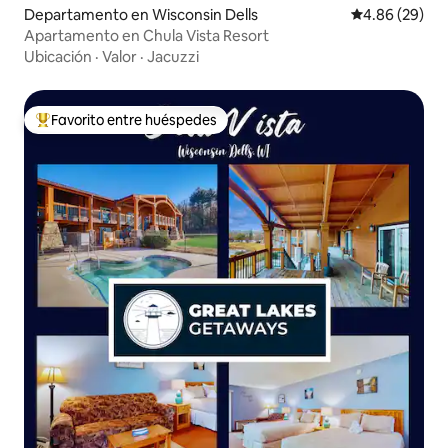
Departamento en Wisconsin Dells
Calificación p
4.86 (29)
Apartamento en Chula Vista Resort
Ubicación
·
Valor
·
Jacuzzi
Favorito entre huéspedes
De los mejores en Favorito entre huéspedes