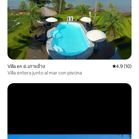
Villa en อ.เกาะช้าง
Calificación
4.9 (10)
Villa entera junto al mar con piscina