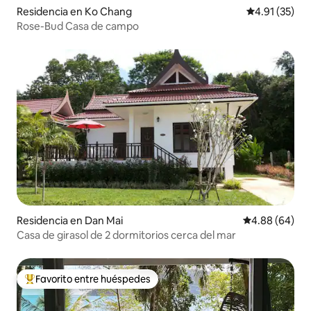
Residencia en Ko Chang
Calificación 
4.91 (35)
Rose-Bud Casa de campo
Residencia en Dan Mai
Calificación p
4.88 (64)
Casa de girasol de 2 dormitorios cerca del mar
Favorito entre huéspedes
De los mejores en Favorito entre huéspedes