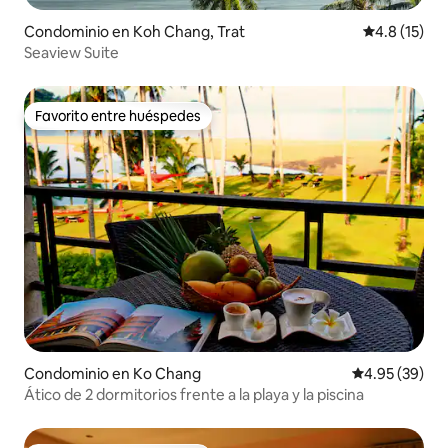
Condominio en Koh Chang, Trat
Calificación
4.8 (15)
Seaview Suite
Favorito entre huéspedes
Favorito entre huéspedes
Condominio en Ko Chang
Calificación p
4.95 (39)
Ático de 2 dormitorios frente a la playa y la piscina