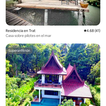
Residencia en Trat
Calificación 
4.68 (41)
Casa sobre pilotes en el mar
Superanfitrión
Superanfitrión