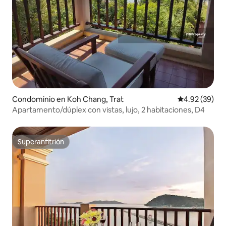
Condominio en Koh Chang, Trat
Calificación p
4.92 (39)
Apartamento/dúplex con vistas, lujo, 2 habitaciones, D4
Superanfitrión
Superanfitrión