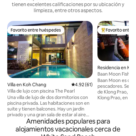
tienen excelentes calificaciones por su ubicación y
limpieza, entre otros aspectos.
Favorito entre huéspedes
Favorito entre
Favorito entre huéspedes
De los mejores en
Residencia en Ko
Baan Moon Fisherma
mar, 2 camas.
Baan Moon es orig
Villa en Koh Chang
Calificación promedio: 4.92 de 
4.92 (61)
pescadores. Se en
Villa de lujo con piscina The Pearl
de Klong Prao, a u
Una villa de lujo de dos dormitorios con
Klong Prao, en la c
piscina privada. Las habitaciones son en
Disfruta de una e
suite y tienen balcones. Hay un jardín
en Koh Chang en u
privado y una gran sala de estar al aire
mayoría de los visi
Amenidades populares para
libre alrededor de la piscina. La villa está
experimentar. Es un lugar tranquilo lejos
totalmente climatizada en todas partes
de las multitudes y
alojamientos vacacionales cerca de
y con accesorios y accesorios de primera
cualquier persona