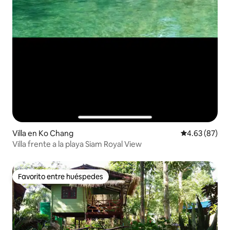
Villa en Ko Chang
Calificación p
4.63 (87)
Villa frente a la playa Siam Royal View
Favorito entre huéspedes
Favorito entre huéspedes