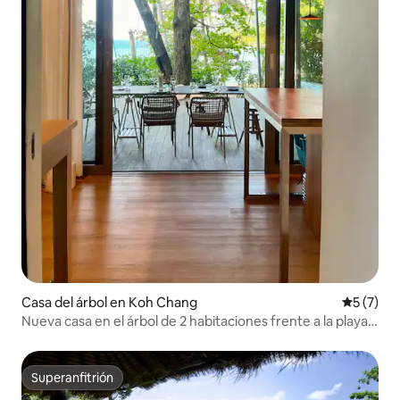
Casa del árbol en Koh Chang
Calificac
5 (7)
Nueva casa en el árbol de 2 habitaciones frente a la playa
con cocina completa
Superanfitrión
Superanfitrión