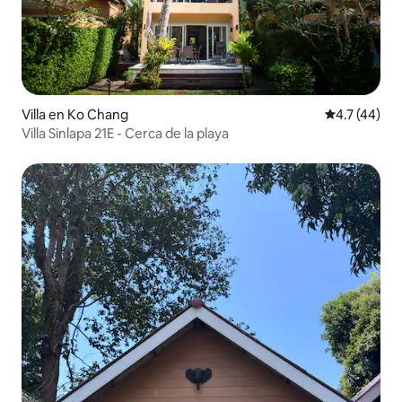
Villa en Ko Chang
Calificación
4.7 (44)
Villa Sinlapa 21E - Cerca de la playa