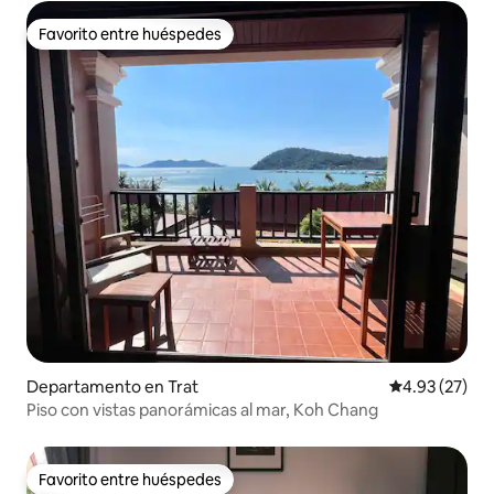
Favorito entre huéspedes
Favorito entre huéspedes
Departamento en Trat
Calificación 
4.93 (27)
Piso con vistas panorámicas al mar, Koh Chang
Favorito entre huéspedes
Favorito entre huéspedes