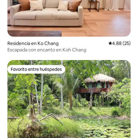
Residencia en Ko Chang
Calificación p
4.88 (25)
Escapada con encanto en Koh Chang
Favorito entre huéspedes
Favorito entre huéspedes