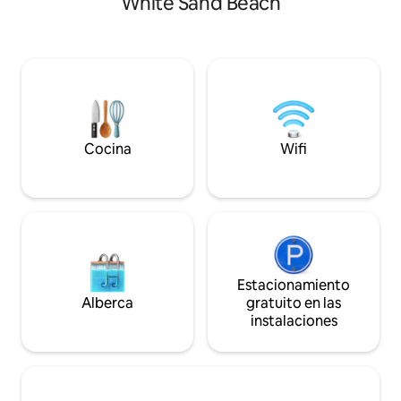
White Sand Beach
calidad como televisores de pantalla
distanciamiento so
plana en todas las habitaciones y una
vacaciones. No hay
cocina totalmente equipada. El sofá
grandes grupos de
cama en el salón agrega otro espacio
zona. Koh Chang (y la provincia de Trat)
doble para dormir. La ubicación está a
no tuvieron casos 
100 metros de una playa de roca en una
tranquila carretera residencial a pocos
minutos de las playas más concurridas.
Cocina
Wifi
Estacionamiento
Alberca
gratuito en las
instalaciones