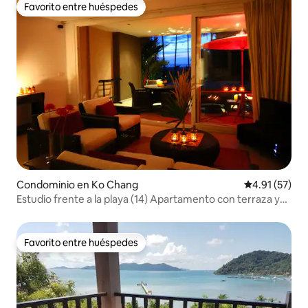
Favorito entre huéspedes
Favorito entre huéspedes
Condominio en Ko Chang
Calificación 
4.91 (57)
Estudio frente a la playa (14) Apartamento con terraza y
vistas al mar
Favorito entre huéspedes
Favorito entre huéspedes