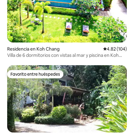
Residencia en Koh Chang
Calificación pr
4.82 (104)
Villa de 6 dormitorios con vistas al mar y piscina en Koh
Chang
Favorito entre huéspedes
Favorito entre huéspedes