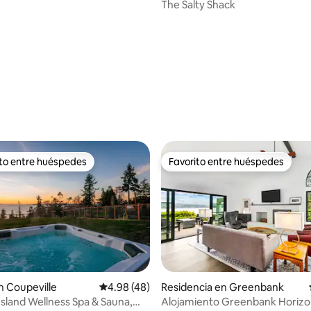
The Salty Shack
ito entre huéspedes
Favorito entre huéspedes
ejores en Favorito entre huéspedes
Favorito entre huéspedes
 Coupeville
Calificación promedio: 4.98 de 5; 48 evaluac
4.98 (48)
Residencia en Greenbank
 4.98 de 5; 86 evaluaciones
sland Wellness Spa & Sauna,
Alojamiento Greenbank Horizon