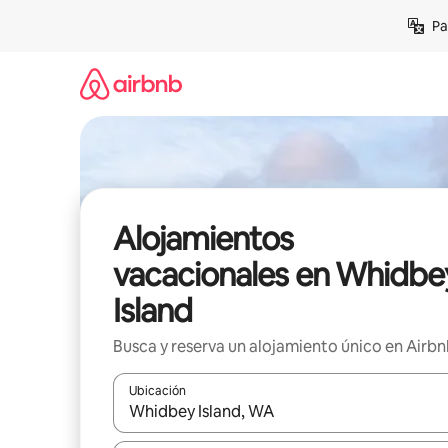
Ir
Pa
al
contenido
Alojamientos
vacacionales en Whidbe
Island
Busca y reserva un alojamiento único en Airb
Ubicación
Cuando los resultados estén disponibles, podrás na