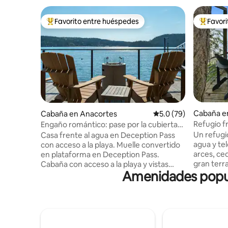
Favorito entre huéspedes
Favor
De los mejores en Favorito entre huéspedes
De los m
Cabaña e
Cabaña en Anacortes
Calificación promedio
5.0 (79)
Refugio fr
Engaño romántico: pase por la cubierta
dormitorio
frente al agua sobre el agua
Un refugio
Casa frente al agua en Deception Pass
agua y te
con acceso a la playa. Muelle convertido
arces, cedros y
en plataforma en Deception Pass.
gran terra
Cabaña con acceso a la playa y vistas
Amenidades popula
frente del
inigualables de Deception Pass, Cornet
espectacu
Bay y la isla de Whidbey. Hospédese
por las es
4 noches entre el 1 de julio y el 1 de
privada. 
octubre de 2026 y reciba 2 boletos
esta coci
gratuitos para los recorridos en barco de
de electr
Deception Pass. Esta acogedora cabaña