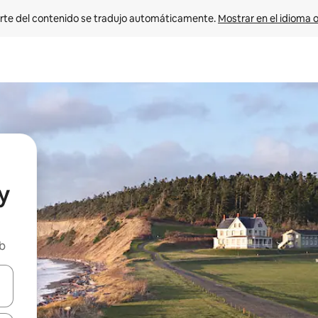
rte del contenido se tradujo automáticamente. 
Mostrar en el idioma o
y
nb
vegar usando las teclas de las flechas hacia arriba y hacia abajo, o b