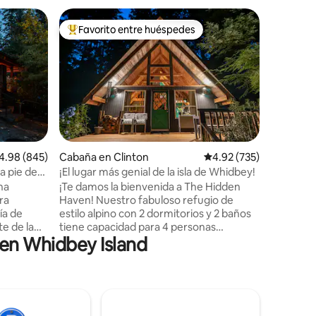
Residenc
Favorito entre huéspedes
Favor
re huéspedes
De los mejores en Favorito entre huéspedes
De los 
Rose Bluf
Tranquilo
remodela
Disfruta 
mientras
olímpicas,
impresiona
águilas y
por enci
iones
lificación promedio: 4.98 de 5; 845 evaluaciones
4.98 (845)
Cabaña en Clinton
Calificación promedio: 
4.92 (735)
perros ti
a pie de
¡El lugar más genial de la isla de Whidbey!
Disfruta 
na
¡Te damos la bienvenida a The Hidden
chimenea,
ra
Haven! Nuestro fabuloso refugio de
propieda
ía de
estilo alpino con 2 dormitorios y 2 baños
para una
te de la
tiene capacidad para 4 personas
los corte
 en Whidbey Island
y Olympic
cómodamente. ¡Es el lugar perfecto para
patios cu
a
relajarse! COCINA equipada con barra de
libre, as
iseñada a
desayuno para 2. El comedor tiene
cerrado.
Alaska.
capacidad para 4 personas (puede
pero
acomodar hasta 8 con previo aviso).
on
SALA DE estar con estufa de leña.