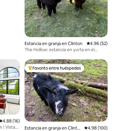
Estancia en granja en Clinton
Calificación promedio:
4.96 (52)
The Hollow: estancia en yurta en el
bosque y retiro con mini alpacas
Favorito entre huéspedes
De los mejores en Favorito entre huéspedes
iones
Calificación promedio: 4.88 de 5; 16 evaluaciones
4.88 (16)
 | Vistas
Estancia en granja en Clinto
Calificación promedio: 
4.98 (100)