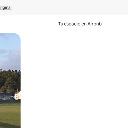
riginal
Tu espacio en Airbnb
ien tocando y deslizando la pantalla.