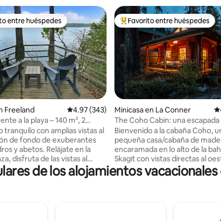
ito entre huéspedes
Favorito entre huéspedes
ejores en Favorito entre huéspedes
De los mejores en Favorito ent
n Freeland
Calificación promedio: 4.97 de 5; 343 evaluac
4.97 (343)
Minicasa en La Conner
Ca
: 5.0 de 5; 79 evaluaciones
ente a la playa – 140 m², 2
The Coho Cabin: una escapada 
s + estudio de artista
playa
 tranquilo con amplias vistas al
Bienvenido a la cabaña Coho, u
lón de fondo de exuberantes
pequeña casa/cabaña de made
 abetos. Relájate en la
encaramada en lo alto de la bah
za, disfruta de las vistas al
Skagit con vistas directas al oes
res de los alojamientos vacacionales
 agua de 100 pies, de las
vida silvestre, Whidbey Island 
lares puestas de sol o pasea
Mts. Construida en 2007, es un
caleras hasta nuestra playa
auténtica cabaña de madera, d
Nutrirse: preparar comidas en
medida en el cedro amarillo de 
na de tamaño considerable llena
Disfruta del ambiente rústico 
odomésticos de acero
elegante, los pisos radiantes c