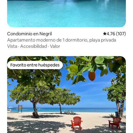
Condominio en Negril
Calificación p
4.76 (107)
Apartamento moderno de 1 dormitorio, playa privada
Vista
·
Accesibilidad
·
Valor
Favorito entre huéspedes
Favorito entre huéspedes