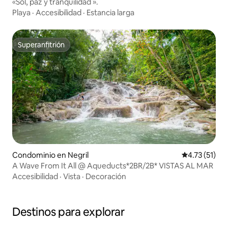
«Sol, paz y tranquilidad ».
Playa
·
Accesibilidad
·
Estancia larga
Superanfitrión
Superanfitrión
Condominio en Negril
Calificación 
4.73 (51)
A Wave From It All @ Aqueducts*2BR/2B* VISTAS AL MAR
Accesibilidad
·
Vista
·
Decoración
Destinos para explorar