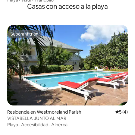
Casas con acceso a la playa
Superanfitrión
Superanfitrión
Residencia en Westmoreland Parish
Calificac
5 (4)
VISTABELLA JUNTO AL MAR
Playa
·
Accesibilidad
·
Alberca