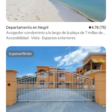
Departamento en Negril
Calificación 
4.76 (75)
Acogedor condominio a lo largo de la playa de 7 millas de
Negril
Accesibilidad
·
Vista
·
Espacios exteriores
Superanfitrión
Superanfitrión