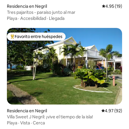
Residencia en Negril
Calificación 
4.95 (19)
Tres pajaritos - paraíso junto al mar
Playa
·
Accesibilidad
·
Llegada
Favorito entre huéspedes
De los mejores en Favorito entre huéspedes
Residencia en Negril
Calificación p
4.97 (92)
Villa Sweet J Negril: ¡vive el tiempo de la isla!
Playa
·
Vista
·
Cerca