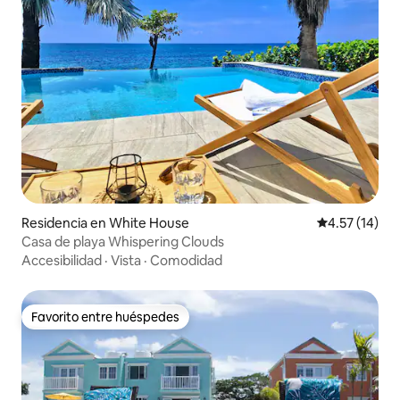
Residencia en White House
Calificación 
4.57 (14)
Casa de playa Whispering Clouds
Accesibilidad
·
Vista
·
Comodidad
Favorito entre huéspedes
Favorito entre huéspedes