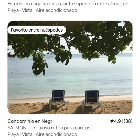
Estudio en esquina en la planta superior frente al mar, con
las mejores vistas.
Playa
·
Vista
·
Aire acondicionado
Favorito entre huéspedes
Favorito entre huéspedes
Condominio en Negril
Calificación 
4.91 (88)
YA-MON - Un lujoso retiro para parejas
Playa
·
Vista
·
Aire acondicionado