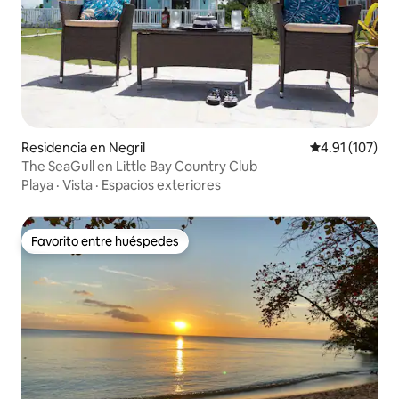
Residencia en Negril
Calificación p
4.91 (107)
The SeaGull en Little Bay Country Club
Playa
·
Vista
·
Espacios exteriores
Favorito entre huéspedes
Favorito entre huéspedes