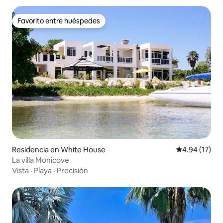
Favorito entre huéspedes
Favorito entre huéspedes
Residencia en White House
Calificación 
4.94 (17)
La villa Monicove
Vista
·
Playa
·
Precisión