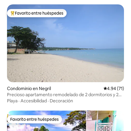
Favorito entre huéspedes
De los mejores en Favorito entre huéspedes
Condominio en Negril
Calificación 
4.94 (71)
Precioso apartamento remodelado de 2 dormitorios y 2
baños frente a la playa
Playa
·
Accesibilidad
·
Decoración
Favorito entre huéspedes
Favorito entre huéspedes