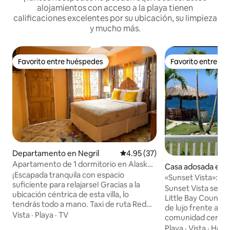
alojamientos con acceso a la playa tienen
calificaciones excelentes por su ubicación, su limpieza
y mucho más.
Favorito entre huéspedes
Favorito entre h
Favorito entre huéspedes
Favorito entre h
Departamento en Negril
Calificación promedio: 4.95 de 
4.95 (37)
Apartamento de 1 dormitorio en Alaska
Casa adosada en N
Villa Negril
¡Escapada tranquila con espacio
«Sunset Vista»: ca
suficiente para relajarse! Gracias a la
Negril con energía
Sunset Vista se e
ubicación céntrica de esta villa, lo
Little Bay Countr
tendrás todo a mano. Taxi de ruta Red
de lujo frente a la 
Plate accesible en la carretera principal a
Vista
·
Playa
·
TV
comunidad cerrad
2 minutos a pie de la villa. La plaza de la
península que est
Playa
·
Vista
·
Hospi