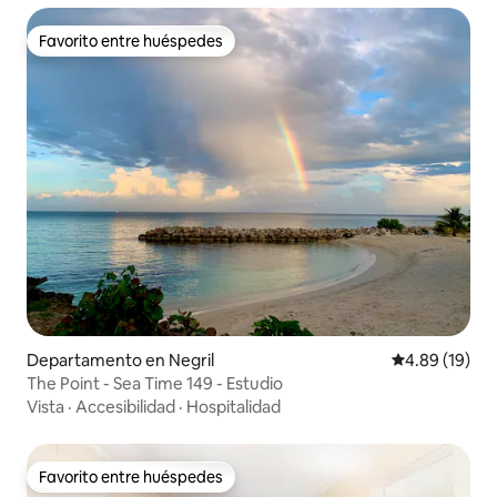
Favorito entre huéspedes
Favorito entre huéspedes
Departamento en Negril
Calificación 
4.89 (19)
The Point - Sea Time 149 - Estudio
Vista
·
Accesibilidad
·
Hospitalidad
Favorito entre huéspedes
Favorito entre huéspedes