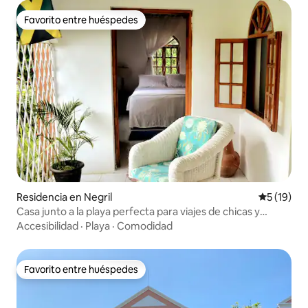
Favorito entre huéspedes
Favorito entre huéspedes
Residencia en Negril
Calificaci
5 (19)
Casa junto a la playa perfecta para viajes de chicas y
familias
Accesibilidad
·
Playa
·
Comodidad
Favorito entre huéspedes
Favorito entre huéspedes