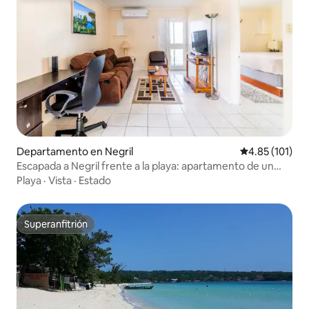
Departamento en Negril
Calificación p
4.85 (101)
Escapada a Negril frente a la playa: apartamento de un
dormitorio con cama queen
Playa
·
Vista
·
Estado
Superanfitrión
Superanfitrión