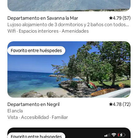
Departamento en Savanna la Mar
Calificación 
4.79 (57)
Lujoso alojamiento de 3 dormitorios y 2 baños con todos
los servicios
Wifi
·
Espacios interiores
·
Amenidades
Favorito entre huéspedes
Favorito entre huéspedes
Departamento en Negril
Calificación 
4.78 (72)
El ancla
Vista
·
Accesibilidad
·
Familiar
Favorito entre huéspedes