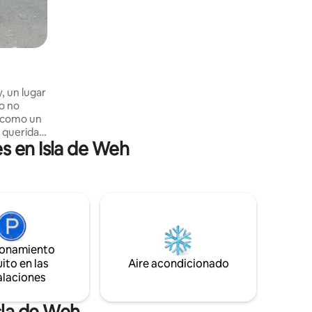
de la ciudad de Sabang está a 2 km de
nuestro alojamiento.
, un lugar
o no
 como un
u querida
s en Isla de Weh
abuela que
dada y
frece más
 la
en
 vista del
mar
ionamiento
 historia
ito en las
Aire acondicionado
alaciones
sla de Weh