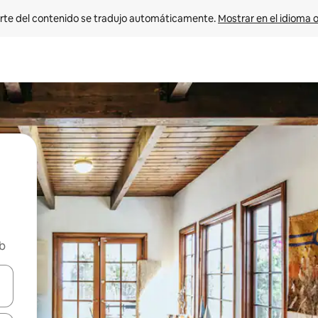
rte del contenido se tradujo automáticamente. 
Mostrar en el idioma o
nb
vegar usando las teclas de las flechas hacia arriba y hacia abajo, o b