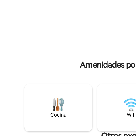
experiencia gastronómica inolvidable,
pintoresc
solicite la captura del día para peces
hay una e
capturados frente al mar del centro
arrecifes 
vacacional. Se pueden agregar camas
con aguas 
adicionales al bungalow por un cargo
aisladas.
adicional.
Amenidades popu
Cocina
Wifi
Otros exc