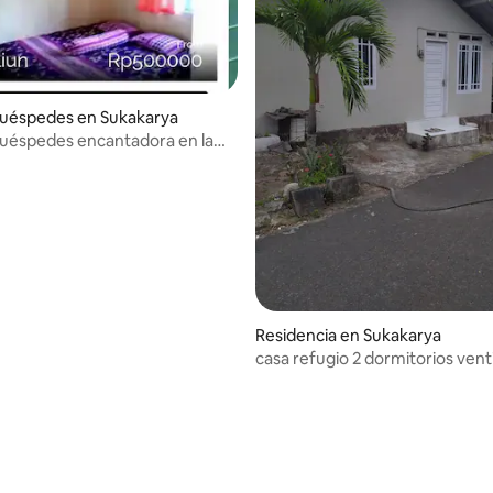
huéspedes en Sukakarya
uéspedes encantadora en la
io: 5 de 5; 17 evaluaciones
e Sabang
Residencia en Sukakarya
casa refugio 2 dormitorios venti