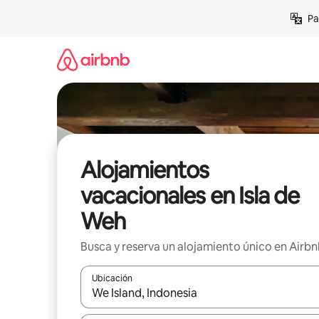
Ir
Pa
al
contenido
Alojamientos
vacacionales en Isla de
Weh
Busca y reserva un alojamiento único en Airb
Ubicación
Cuando los resultados estén disponibles, podrás na