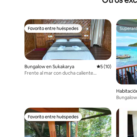
Favorito entre huéspedes
Superanf
Favorito entre huéspedes
Superanf
Bungalow en Sukakarya
Calificación promed
5 (10)
Frente al mar con ducha caliente
bungalow ecológico.
Habitació
Bungalow 
mar
Favorito entre huéspedes
Favorito entre huéspedes