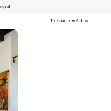
riginal
Tu espacio en Airbnb
ien tocando y deslizando la pantalla.