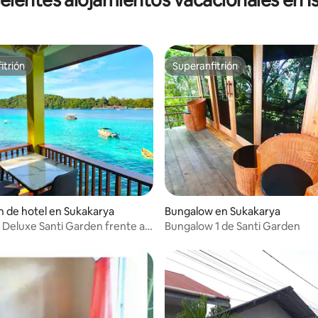
itrión
Superanfitrión
itrión
Superanfitrión
io: 5 de 5; 10 evaluaciones
n de hotel en Sukakarya
Bungalow en Sukakarya
Deluxe Santi Garden frente al
Bungalow 1 de Santi Garden