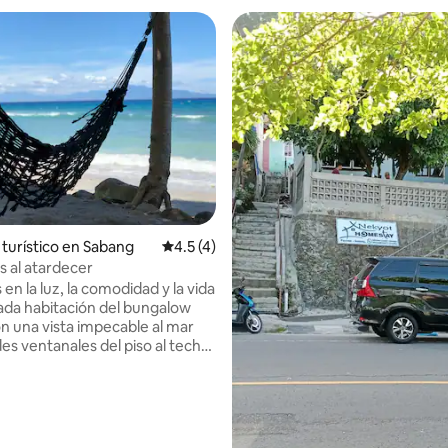
dio: 5 de 5; 4 evaluaciones
turístico en Sabang
Calificación promedio: 4.5 de 5; 4 evaluac
4.5 (4)
 al atardecer
 en la luz, la comodidad y la vida
cada habitación del bungalow
n una vista impecable al mar
es ventanales del piso al techo
urar el resplandor dorado de las
e sol tropicales que se funden
mente detrás de la silueta
 Aceh continental. ​ Ubicado
 las islas más escarpadas y