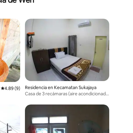
Residencia en Kecamatan Sukajaya
Calificación promedio: 4.89 de 5; 9 evaluaciones
4.89 (9)
Casa de 3 recámaras (aire acondicionado
en toda la casa) Pondok Sp.3