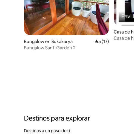
Casa de 
Casa de h
Bungalow en Sukakarya
Calificación promed
5 (17)
ciudad d
Bungalow Santi Garden 2
Destinos para explorar
Destinos a un paso de ti