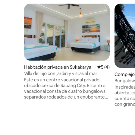
Habitación privada en Sukakarya
Calificación prome
5 (4)
Villa de lujo con jardín y vistas al mar
Complejo 
Este es un centro vacacional privado
Bungalows
ubicado cerca de Sabang City. El centro
Inspiradas
vacacional consta de cuatro bungalows
abierta, 
separados rodeados de un exuberante
cuenta co
jardín, un hermoso paisaje y una playa
con grand
privada. Los huéspedes pueden practicar
para capt
esnórquel, buceo, paddle board,
puestas d
pescado y canoa. El centro vacacional
dramática
cuenta con un restaurante internacional
volcánica de
abierto al público. Para disfrutar de una
en una de