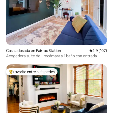
Casa adosada en Fairfax Station
Calificación 
4.9 (107)
Acogedora suite de 1 recámara y 1 baño con entrada
privada cerca de GMU y DC
Favorito entre huéspedes
De los mejores en Favorito entre huéspedes