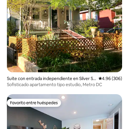
Suite con entrada independiente en Silver Sp
Calificación pr
4.96 (306)
ring
Sofisticado apartamento tipo estudio, Metro DC
Favorito entre huéspedes
Favorito entre huéspedes