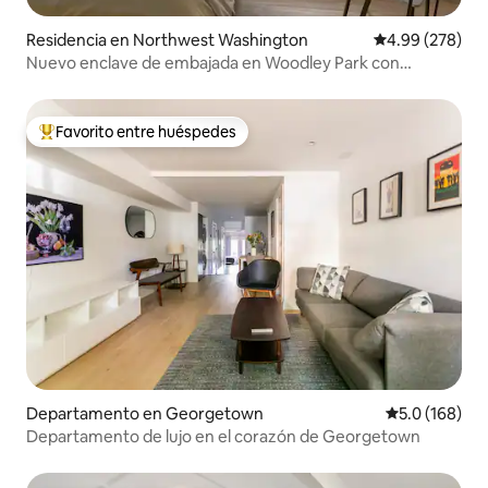
Residencia en Northwest Washington
Calificación pr
4.99 (278)
Nuevo enclave de embajada en Woodley Park con
estacionamiento
Favorito entre huéspedes
De los mejores en Favorito entre huéspedes
Departamento en Georgetown
Calificación 
5.0 (168)
Departamento de lujo en el corazón de Georgetown