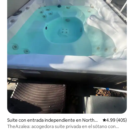
Suite con entrada independiente en Northea
Calificación pr
4.99 (405)
st Washington
TheAzalea: acogedora suite privada en el sótano con
jacuzzi