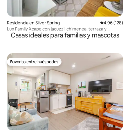
Residencia en Silver Spring
Calificación pr
4.96 (128)
Lux Family Xcape con jacuzzi, chimenea, terraza y
Casas ideales para familias y mascotas
barbacoa
Favorito entre huéspedes
Favorito entre huéspedes