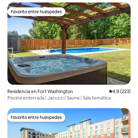
Favorito entre huéspedes
Favorito entre huéspedes
Residencia en Fort Washington
Calificación 
4.9 (223)
Piscina enterrada | Jacuzzi | Sauna | Sala temática
Favorito entre huéspedes
Favorito entre huéspedes