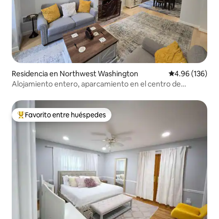
Residencia en Northwest Washington
Calificación pr
4.96 (136)
Alojamiento entero, aparcamiento en el centro de
convenciones y cargador de vehículos eléctricos
Favorito entre huéspedes
De los mejores en Favorito entre huéspedes