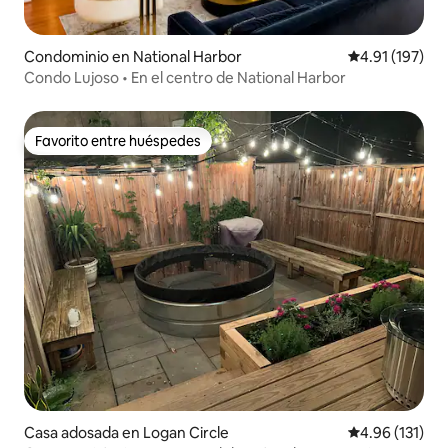
Condominio en National Harbor
Calificación p
4.91 (197)
Condo Lujoso • En el centro de National Harbor
Favorito entre huéspedes
Favorito entre huéspedes
Casa adosada en Logan Circle
Calificación p
4.96 (131)