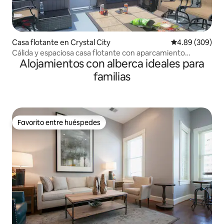
Casa flotante en Crystal City
Calificación pr
4.89 (309)
Cálida y espaciosa casa flotante con aparcamiento
Alojamientos con alberca ideales para
gratuito
familias
Favorito entre huéspedes
Favorito entre huéspedes