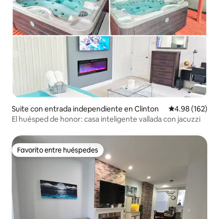
Suite con entrada independiente en Clinton
Calificación pr
4.98 (162)
El huésped de honor: casa inteligente vallada con jacuzzi
Favorito entre huéspedes
Favorito entre huéspedes