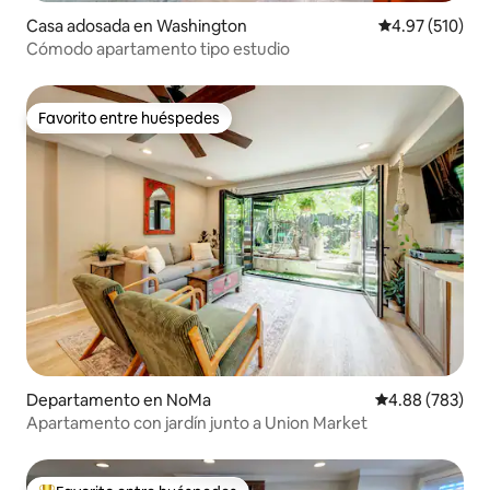
Casa adosada en Washington
Calificación p
4.97 (510)
Cómodo apartamento tipo estudio
Favorito entre huéspedes
Favorito entre huéspedes
Departamento en NoMa
Calificación pr
4.88 (783)
Apartamento con jardín junto a Union Market