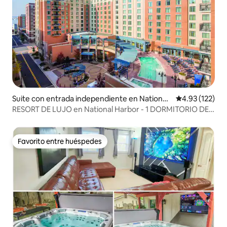
Suite con entrada independiente en National
Calificación p
4.93 (122)
Harbor
RESORT DE LUJO en National Harbor - 1 DORMITORIO DE
LUJO
Favorito entre huéspedes
Favorito entre huéspedes