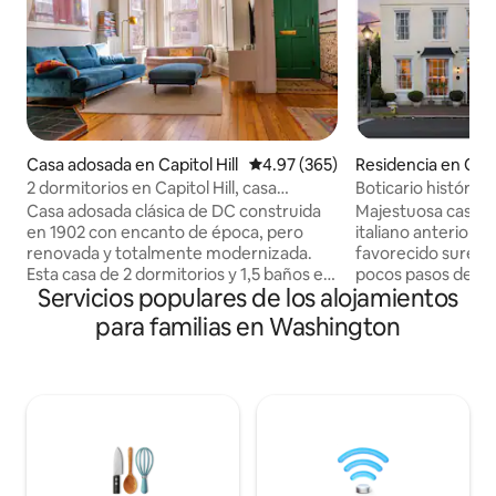
Casa adosada en Capitol Hill
Calificación promedio: 4.97 de 5
4.97 (365)
Residencia en Old
2 dormitorios en Capitol Hill, casa
Boticario histórico 
luminosa, ideal para familias
Casco antiguo
Casa adosada clásica de DC construida
Majestuosa casa de 
en 1902 con encanto de época, pero
italiano anterior a 
renovada y totalmente modernizada.
favorecido sureste
Esta casa de 2 dormitorios y 1,5 baños es
pocos pasos de Kin
Servicios populares de los alojamientos
un paraíso para los caminantes en el
manzanas del pase
distrito histórico de Capitol Hill. Pasea
ubicación es inmej
para familias en Washington
hasta el mercado oriental para recoger
pisos establecida en
productos frescos de la granja y
como antiguo boti
examinar el mercadillo. Recorre los
renovaciones ofre
monumentos y museos del centro
una arquitectura d
comercial en bicicleta compartida.
hospitalidad genu
Dirígete a la cercana H Street para tomar
sentido de la histor
un cóctel y cenar. O saborea los puestos
suites principales
de comida del Union Market. Los
pulgadas con stre