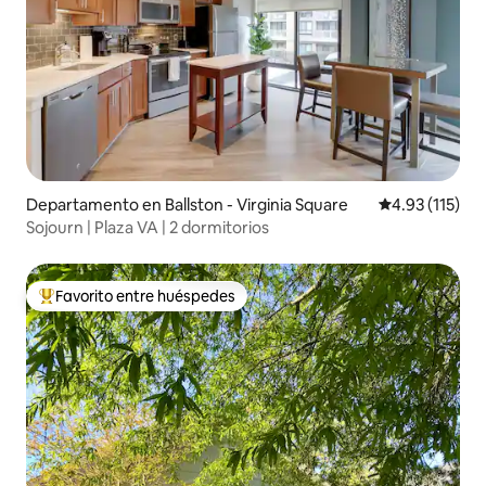
Departamento en Ballston - Virginia Square
Calificación p
4.93 (115)
Sojourn | Plaza VA | 2 dormitorios
Favorito entre huéspedes
De los mejores en Favorito entre huéspedes