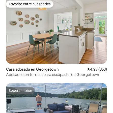
Favorito entre huéspedes
Favorito entre huéspedes
Casa adosada en Georgetown
Calificación pr
4.97 (353)
Adosado con terraza para escapadas en Georgetown
Superanfitrión
Superanfitrión