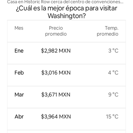
Casa en Historic Row cerca del centro de convenciones
¿Cuál es la mejor época para visitar
con alberca de tanque
Washington?
Mes
Precio
Temp.
promedio
promedio
Ene
$2,982 MXN
3 °C
Feb
$3,016 MXN
4 °C
Mar
$3,671 MXN
9 °C
Abr
$3,964 MXN
15 °C