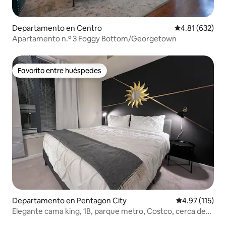
Departamento en Centro
Calificación p
4.81 (632)
Apartamento n.º 3 Foggy Bottom/Georgetown
Favorito entre huéspedes
Favorito entre huéspedes
Departamento en Pentagon City
Calificación p
4.97 (115)
Elegante cama king, 1B, parque metro, Costco, cerca de
DC/metro/centro comercial