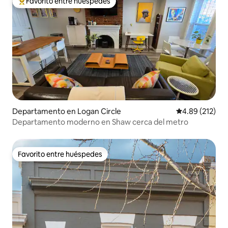
Favorito entre huéspedes
De los mejores en Favorito entre huéspedes
Departamento en Logan Circle
Calificación p
4.89 (212)
Departamento moderno en Shaw cerca del metro
Favorito entre huéspedes
Favorito entre huéspedes