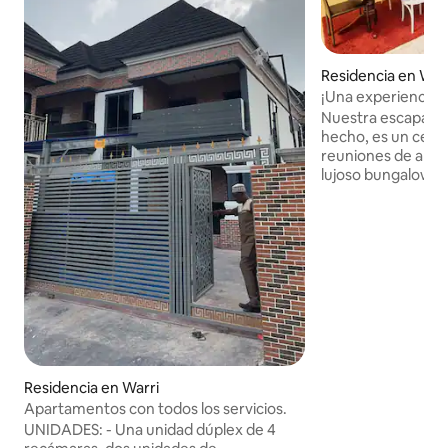
Residencia en War
¡Una experiencia 
Nuestra escapada ú
hecho, es un cent
reuniones de amigo
lujoso bungalow d
elegancia en su ap
importadas y sofá
sala común para u
mientras observas
inteligente de 55 
camas/ colchones
específicamente 
inigualable depen
necesidades. Nuest
visibles, junto a l
Brownhill colisium
Residencia en Warri
clic/llamada de dis
Apartamentos con todos los servicios.
vacaciones en War
UNIDADES: - Una unidad dúplex de 4