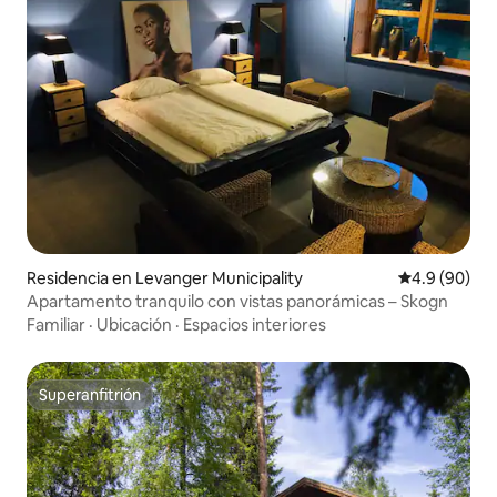
Residencia en Levanger Municipality
Calificación
4.9 (90)
Apartamento tranquilo con vistas panorámicas – Skogn
Familiar
·
Ubicación
·
Espacios interiores
Superanfitrión
Superanfitrión