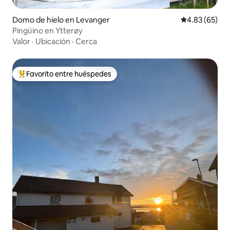
Domo de hielo en Levanger
Calificación p
4.83 (65)
Pingüino en Ytterøy
Valor
·
Ubicación
·
Cerca
Favorito entre huéspedes
De los mejores en Favorito entre huéspedes