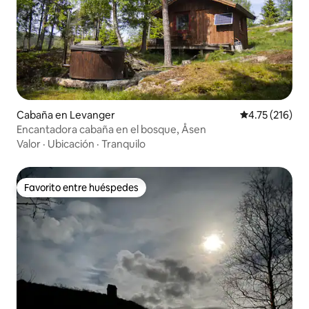
Cabaña en Levanger
Calificación p
4.75 (216)
Encantadora cabaña en el bosque, Åsen
Valor
·
Ubicación
·
Tranquilo
Favorito entre huéspedes
Favorito entre huéspedes