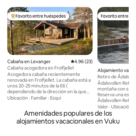
Favorito entre huéspedes
Favorito entre h
De los mejores en Favorito entre huéspedes
Favorito entre h
Cabaña en Levanger
Calificación promedio: 4.96 de 
4.96 (23)
Cabaña acogedora en Frolfjellet
Alojamiento vacac
Acogedora cabaña recientemente
erdal
Retiro de Ådalsvol
renovada en Frolfjellet. La cabaña está a
Ådalsvollen Retreat - Joya exclusiva e
unos 20-25 minutos de la E6 (
montaña con sauna
dependiendo de la dirección en la que
Reserva una escap
conduzcas). La cabaña está a poca
Ubicación
·
Familiar
·
Esquí
Ådalsvollen Retreat. Ya sea con tu 
distancia en coche (a unos 2 km) de
o con alguien con 
Valor
·
Ubicación
·
Vulusjøen/Skallstuggu, que es una zona
Amenidades populares de los
recuerdos. Aquí,
de excursiones con pistas de esquí en
de bienestar en l
alojamientos vacacionales en Vuku
invierno y un bonito terreno de
refrescantes en el 
senderismo para hacer senderismo. La
jacuzzi y tiempo p
cabaña tiene 2 dormitorios con litera,
la compañía mutua. Disfruta de 