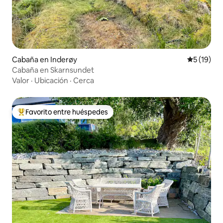
Cabaña en Inderøy
Calificaci
5 (19)
Cabaña en Skarnsundet
Valor
·
Ubicación
·
Cerca
Favorito entre huéspedes
De los mejores en Favorito entre huéspedes