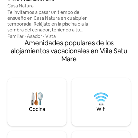
quedarse cerca de 
Casa Natura
Te invitamos a pasar un tiempo de
ensueño en Casa Natura en cualquier
temporada. Relájate en la piscina o a la
sombra del cenador, teniendo a tu
disposición un amplio patio diseñado
Familiar
·
Asador
·
Vista
para diversos deportes, sauna y una
Amenidades populares de los
barra exterior con horno. Ofrecemos 3
alojamientos vacacionales en Viile Satu
dormitorios y 3 baños, un comedor con
Mare
cocina interior y dos terrazas. Las
habitaciones se pueden alquilar por
separado, teniendo la posibilidad de
organizar ciertos eventos. Si necesitas
más información, no dudes en ponerte
en contacto con nosotros.
Cocina
Wifi