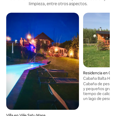
limpieza, entre otros aspectos.
Residencia en Cio
Cabaña Balta Hava
Cabaña de pesca e
y pequeños grupos
tiempo de calidad 
un lago de pesca. 
llama Balta Havași. También es ideal par
personas que nece
muy cerca de Satu
Villa en Viile Satu Mare