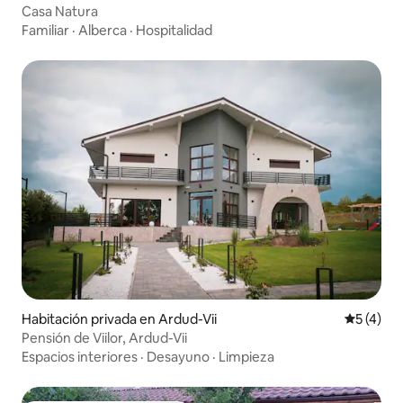
Casa Natura
Familiar
·
Alberca
·
Hospitalidad
Habitación privada en Ardud-Vii
Calificac
5 (4)
Pensión de Viilor, Ardud-Vii
Espacios interiores
·
Desayuno
·
Limpieza