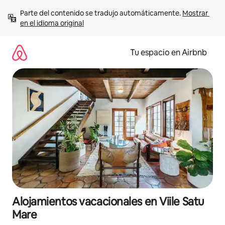
Ir
Parte del contenido se tradujo automáticamente. 
Mostrar 
al
en el idioma original
contenido
Tu espacio en Airbnb
Alojamientos vacacionales en Viile Satu
Mare