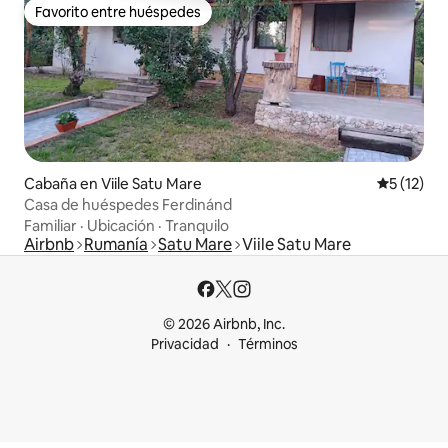
Favorito entre huéspedes
Favorito entre huéspedes
Cabaña en Viile Satu Mare
Calificaci
5 (12)
Casa de huéspedes Ferdinánd
Familiar
·
Ubicación
·
Tranquilo
Airbnb
Rumanía
Satu Mare
Viile Satu Mare
© 2026 Airbnb, Inc.
Privacidad
Términos