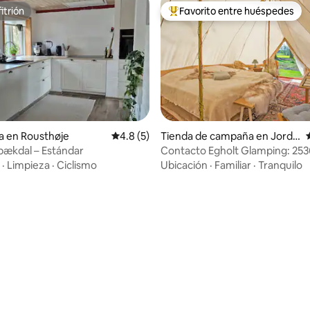
itrión
Favorito entre huéspedes
itrión
De los mejores en Favorito ent
a en Rousthøje
Calificación promedio: 4.8 de 5; 5 evaluac
4.8 (5)
Tienda de campaña en Jordr
 4.82 de 5; 34 evaluaciones
up
bækdal – Estándar
Contacto Egholt Glamping: 25
·
Limpieza
·
Ciclismo
Ubicación
·
Familiar
·
Tranquilo