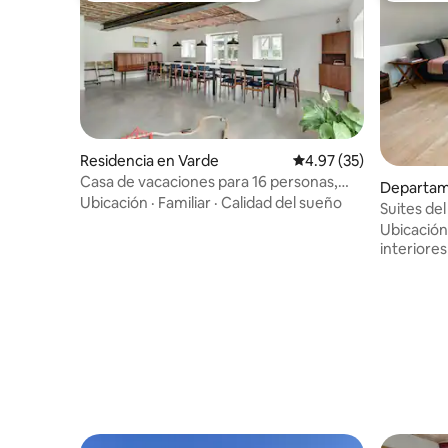
Residencia en Varde
Calificación promedio:
4.97 (35)
Casa de vacaciones para 16 personas,
Departam
cerca de la playa y la naturaleza
Ubicación
·
Familiar
·
Calidad del sueño
Suites de
Ubicación
interiores