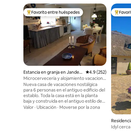
Favorito entre huéspedes
Favor
De los mejores en Favorito entre huéspedes
De los m
Estancia en granja en Jander
Calificación promedio:
4.9 (252)
up Vestj
Microcervecería y alojamiento vacacional
Vestens
Nueva casa de vacaciones nostálgica
para 6 personas en el antiguo edificio del
establo. Toda la casa está en la planta
baja y construida en el antiguo estilo de
hotel de baño de 1930. Nosotros mismos
Valor
·
Ubicación
·
Moverse por la zona
vivimos en la casa de la propiedad, al final
de un tranquilo camino de grava, con un
Residenci
agradable entorno tranquilo y rural.
Idyl cerc
Somos una familia con 2 hijos. Tenemos