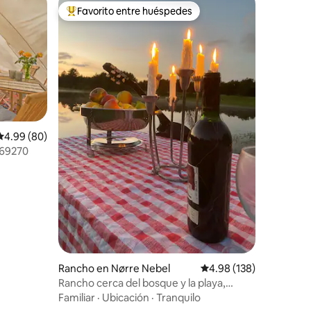
Favorito entre huéspedes
re huéspedes
De los mejores en Favorito entre huéspedes
iones
Calificación promedio: 4.99 de 5; 80 evaluaciones
4.99 (80)
369270
Rancho en Nørre Nebel
Calificación promedio: 
4.98 (138)
Rancho cerca del bosque y la playa,
incluyendo todos los consumos
Familiar
·
Ubicación
·
Tranquilo