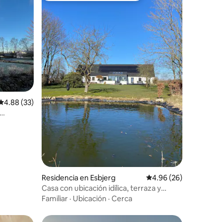
iones
Calificación promedio: 4.88 de 5; 33 evaluaciones
4.88 (33)
 paja
Residencia en Esbjerg
Calificación promedio:
4.96 (26)
Casa con ubicación idílica, terraza y
parrilla
Familiar
·
Ubicación
·
Cerca