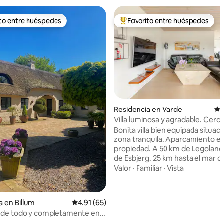
ito entre huéspedes
Favorito entre huéspedes
ejores en Favorito entre huéspedes
De los mejores en Favorito ent
Residencia en Varde
C
Villa luminosa y agradable. Cer
 4.9 de 5; 252 evaluaciones
del Norte y VardeMidtby
Bonita villa bien equipada situa
zona tranquila. Aparcamiento en la
propiedad. A 50 km de Legoland. A 15 km
de Esbjerg. 25 km hasta el mar 
(Blåvand / Henne Strand) 1 km a la
Valor
·
Familiar
·
Vista
estación de tren. A 900 m del centro de
la ciudad. A 500 metros de Lidl
1000. 1 baño con ducha/inodoro
a en Billum
Calificación promedio: 4.91 de 5; 65 evaluac
4.91 (65)
con wc 1 habitación con cama do
a de todo y completamente en
habitación con cama de 3/4. Bonito salón