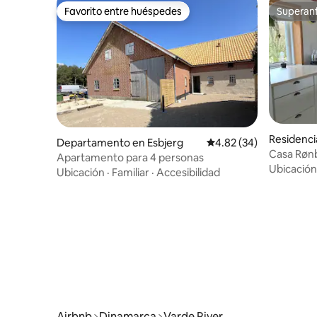
Favorito entre huéspedes
Superanf
Favorito entre huéspedes
Superanf
Residenci
Departamento en Esbjerg
Calificación promedio:
4.82 (34)
Casa Røn
Apartamento para 4 personas
Ubicación
Ubicación
·
Familiar
·
Accesibilidad
Airbnb
Dinamarca
Varde River