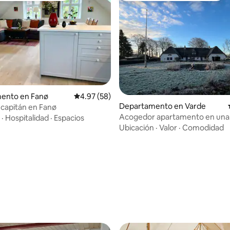
 4.97 de 5; 35 evaluaciones
ento en Fanø
Calificación promedio: 4.97 de 5; 58 evaluac
4.97 (58)
Departamento en Varde
l capitán en Fanø
Acogedor apartamento en una
·
Hospitalidad
·
Espacios
encantadora casa con techo de
Ubicación
·
Valor
·
Comodidad