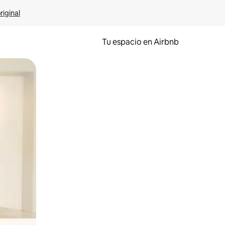
riginal
Tu espacio en Airbnb
ien tocando y deslizando la pantalla.