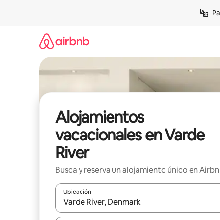
Ir
Pa
al
contenido
Alojamientos
vacacionales en Varde
River
Busca y reserva un alojamiento único en Airb
Ubicación
Cuando los resultados estén disponibles, podrás na