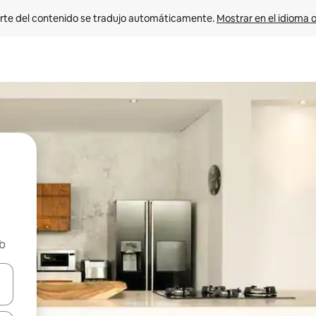
rte del contenido se tradujo automáticamente. 
Mostrar en el idioma o
nb
vegar usando las teclas de las flechas hacia arriba y hacia abajo, o b