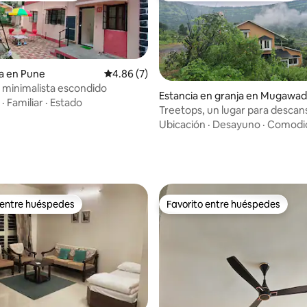
a en Pune
Calificación promedio: 4.86 de 5; 7 evaluac
4.86 (7)
minimalista escondido
Estancia en granja en Mugawa
·
Familiar
·
Estado
Treetops, un lugar para descan
relajarse
Ubicación
·
Desayuno
·
Comodi
: 4.75 de 5; 8 evaluaciones
 entre huéspedes
Favorito entre huéspedes
 entre huéspedes
Favorito entre huéspedes