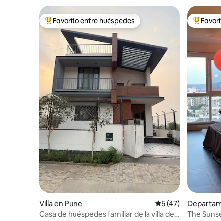
Favorito entre huéspedes
Favor
De los mejores en Favorito entre huéspedes
De los m
Villa en Pune
Calificación promed
5 (47)
Departam
Casa de huéspedes familiar de la villa de
The Sunse