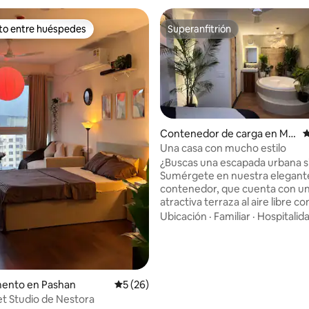
ito entre huéspedes
Superanfitrión
ejores en Favorito entre huéspedes
Superanfitrión
Contenedor de carga en Mo
C
hammadwadi
Una casa con mucho estilo
¿Buscas una escapada urbana sin
Sumérgete en nuestra elegant
contenedor, que cuenta con u
atractiva terraza al aire libre co
una acogedora chimenea y un 
Ubicación
·
Familiar
·
Hospitalid
para disfrutar del cine bajo las e
Sumérgete en la tranquilidad d
cama colgante, suspendida en 
apacible. Esta escapada urban
el lujo ecológico con la comodi
io: 5 de 5; 47 evaluaciones
ento en Pashan
Calificación promedio: 5 de 5; 26 evaluac
5 (26)
hogar, invitándote a un refugio
t Studio de Nestora
donde te esperan recuerdos pr