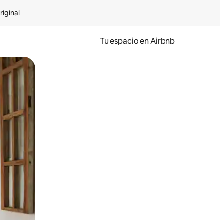
riginal
Tu espacio en Airbnb
ien tocando y deslizando la pantalla.