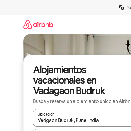
Ir
Pa
al
contenido
Alojamientos
vacacionales en
Vadagaon Budruk
Busca y reserva un alojamiento único en Airb
Ubicación
Cuando los resultados estén disponibles, podrás na