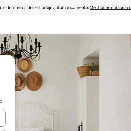
rte del contenido se tradujo automáticamente. 
Mostrar en el idioma o
nb
vegar usando las teclas de las flechas hacia arriba y hacia abajo, o b