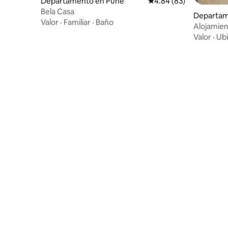
Departamento en Pune
Calificación promedio:
4.84 (83)
Bela Casa
Departam
Valor
·
Familiar
·
Baño
Alojamien
1 baño en
Valor
·
Ubi
Sahakarn