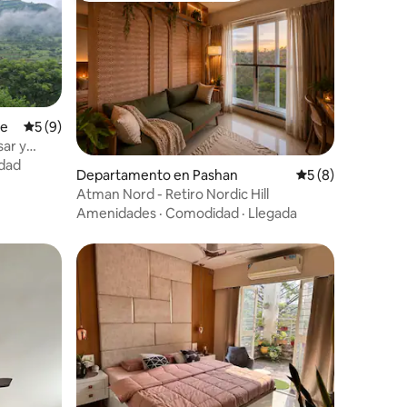
iones
de
Calificación promedio: 5 de 5; 9 evaluaciones
5 (9)
sar y
dad
Departamento en Pashan
Calificación prom
5 (8)
Atman Nord - Retiro Nordic Hill
Amenidades
·
Comodidad
·
Llegada