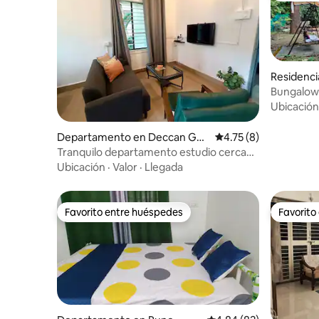
Residenci
Bungalow 
Ubicación
Departamento en Deccan Gy
Calificación promedio
4.75 (8)
mkhana
Tranquilo departamento estudio cerca
de Deccan
Ubicación
·
Valor
·
Llegada
Favorito entre huéspedes
Favorito
Favorito entre huéspedes
Favorito