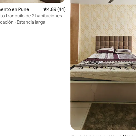
 4.84 de 5; 83 evaluaciones
ento en Pune
Calificación promedio: 4.89 de 5; 44 evaluac
4.89 (44)
to tranquilo de 2 habitaciones y
 el centro de Pune,
cación
·
Estancia larga
agar