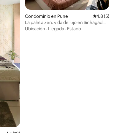
iones
Condominio en Pune
Calificación promed
4.8 (5)
La paleta zen: vida de lujo en Sinhagad
Road
Ubicación
·
Llegada
·
Estado