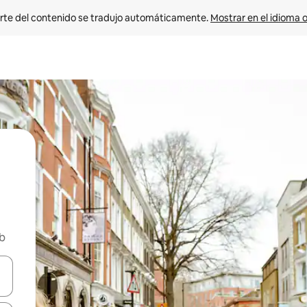
rte del contenido se tradujo automáticamente. 
Mostrar en el idioma o
nb
vegar usando las teclas de las flechas hacia arriba y hacia abajo, o b