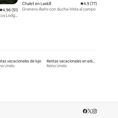
iones
Chalet en Laskill
Calificación promedi
4.9 (77)
Granero-Baño con ducha-Vista al campo
Calificación promedio: 4.96 de 5; 51 evaluaciones
4.96 (51)
tus Lodge
tas vacacionales de lujo
Rentas vacacionales en edificios religiosos
no Unido
Reino Unido