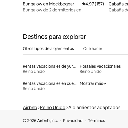
Bungalow en Mockbeggar
Calificación promedio: 
4.97 (157)
Cabaña en
Bungalow de 2 dormitorios en
Cabaña d
Mockbeggar, New Forest Park
Destinos para explorar
Otros tipos de alojamientos
Qué hacer
Rentas vacacionales de yurtas con jacuzzi
Hostales vacacionales
Reino Unido
Reino Unido
Rentas vacacionales en cuevas
Mostrar más
Reino Unido
Airbnb
Reino Unido
Alojamientos adaptados
© 2026 Airbnb, Inc.
Privacidad
Términos