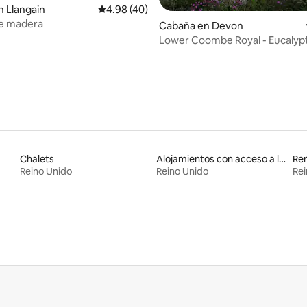
4.97 de 5; 157 evaluaciones
 Llangain
Calificación promedio: 4.98 de 5; 40 evaluac
4.98 (40)
e madera
Cabaña en Devon
Lower Coombe Royal - Eucalyp
con jacuzzi
Chalets
Alojamientos con acceso a las pistas de esquí
Ren
Reino Unido
Reino Unido
Rei