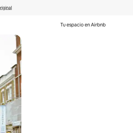
riginal
Tu espacio en Airbnb
ien tocando y deslizando la pantalla.