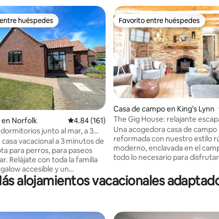
 entre huéspedes
Favorito entre huéspedes
 entre huéspedes
Favorito entre huéspedes
4.98 de 5; 172 evaluaciones
Casa de campo en King's Lynn
The Gig House: relajante esca
 en Norfolk
Calificación promedio: 4.84 de 5; 161 evaluac
4.84 (161)
spa
Una acogedora casa de campo
dormitorios junto al mar, a 3
reformada con nuestro estilo r
pie de la playa, 3 baños
 casa vacacional a 3 minutos de
moderno, enclavada en el cam
pta para perros, para paseos
todo lo necesario para disfruta
ar. Relájate con toda la familia
estancia relajante. La casa de campo se
galow accesible y un
encuentra en West Norfolk, en
ás alojamientos vacacionales adaptad
to tranquilo. Old Hunstanton
rural, pero a solo 15 minutos de
campo de golf, paseos para
más cercana y justo al lado de l
restaurantes/pubs de alta
Disfruta de un paisaje virgen
sí como un café en la playa para
espectacular en paz y tranquilid
 El espacio flexible, 3 recámaras