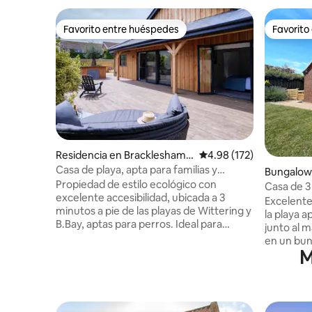
Favorito entre huéspedes
Favorito
Favorito entre huéspedes
Favorito
Residencia en Bracklesham
Calificación promedio: 
4.98 (172)
Bay
Casa de playa, apta para familias y
Bungalow
perros, accesible
Propiedad de estilo ecológico con
Casa de 3 
excelente accesibilidad, ubicada a 3
minutos a 
Excelente
minutos a pie de las playas de Wittering y
la playa a
B.Bay, aptas para perros. Ideal para
junto al m
mascotas y niños, una propiedad cerrada
en un bun
y segura, capacidad para seis adultos con
M
alojamien
baño principal tamaño king y dos
tiene un 
dormitorios configurados como
perros y 
habitaciones individuales o súper king. +2
calidad, a
niños pueden dormir en cualquiera de las
disfrutar.