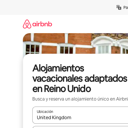
Ir
Pa
al
contenido
Alojamientos
vacacionales adaptados
en Reino Unido
Busca y reserva un alojamiento único en Airb
Ubicación
Cuando los resultados estén disponibles, podrás na