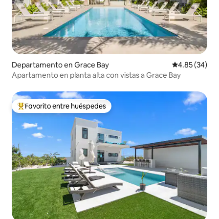
Departamento en Grace Bay
Calificación p
4.85 (34)
Apartamento en planta alta con vistas a Grace Bay
Favorito entre huéspedes
De los mejores en Favorito entre huéspedes