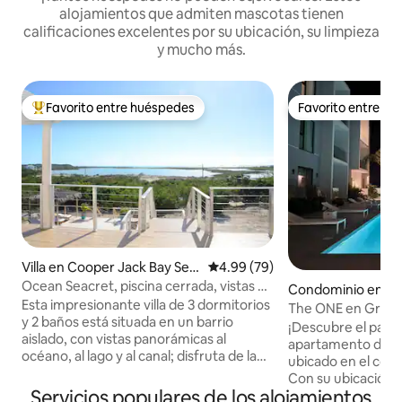
alojamientos que admiten mascotas tienen
calificaciones excelentes por su ubicación, su limpieza
y mucho más.
Favorito entre huéspedes
Favorito entre h
De los mejores en Favorito entre huéspedes
Favorito entre h
Villa en Cooper Jack Bay Sett
Calificación promedio: 4.99 de 
4.99 (79)
lement
Ocean Seacret, piscina cerrada, vistas al
Condominio en Gr
mar y al canal
Esta impresionante villa de 3 dormitorios
The ONE en Grace
y 2 baños está situada en un barrio
¡Descubre el para
aislado, con vistas panorámicas al
apartamento de 2 
océano, al lago y al canal; disfruta de la
ubicado en el cor
esencia de la vida isleña. Está a solo 7
Con su ubicación pr
minutos en auto de la playa de Grace
Servicios populares de los alojamientos
solo unos pasos d