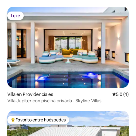
pasos de la playa
Luxe
Luxe
Villa en Providenciales
Calificació
5.0 (4)
Villa Jupiter con piscina privada - Skyline Villas
Favorito entre huéspedes
De los mejores en Favorito entre huéspedes