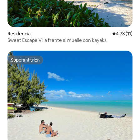
Residencia
Calificación 
4.73 (11)
Sweet Escape Villa frente al muelle con kayaks
Superanfitrión
Superanfitrión