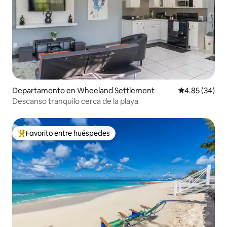
Departamento en Wheeland Settlement
Calificación p
4.85 (34)
Descanso tranquilo cerca de la playa
Favorito entre huéspedes
De los mejores en Favorito entre huéspedes