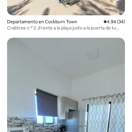
Departamento en Cockburn Town
Calificación p
4.94 (34)
Crabtree n.º 2: ¡Frente a la playa justo a la puerta de tu
casa!