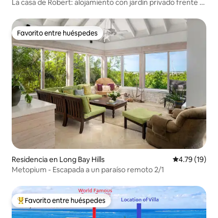
La casa de Robert: alojamiento con jardín privado frente a
la playa
Favorito entre huéspedes
Favorito entre huéspedes
Residencia en Long Bay Hills
Calificación 
4.79 (19)
Metopium - Escapada a un paraíso remoto 2/1
Favorito entre huéspedes
De los mejores en Favorito entre huéspedes