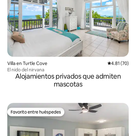
Villa en Turtle Cove
Calificación 
4.81 (70)
El nido del nirvana
Alojamientos privados que admiten
mascotas
Favorito entre huéspedes
Favorito entre huéspedes