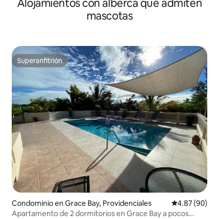
Alojamientos con alberca que admiten
mascotas
Superanfitrión
Superanfitrión
Condominio en Grace Bay, Providenciales
Calificación p
4.87 (90)
Apartamento de 2 dormitorios en Grace Bay a pocos