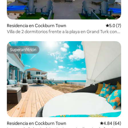
Residencia en Cockburn Town
Calificació
5.0 (7)
Villa de 2 dormitorios frente a la playa en Grand Turk con
carrito de golf incluido
Superanfitrión
Superanfitrión
Residencia en Cockburn Town
Calificación p
4.84 (64)