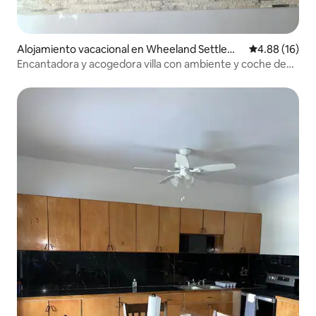
Alojamiento vacacional en Wheeland Settleme
Calificación 
4.88 (16)
nt
Encantadora y acogedora villa con ambiente y coche de
alquiler