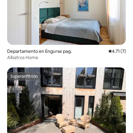
Departamento en Engurse pag.
Calificación
4.71 (7)
Albatros Home
Superanfitrión
Superanfitrión