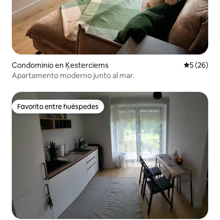
Condominio en Ķesterciems
Calificaci
5 (26)
Apartamento moderno junto al mar.
Favorito entre huéspedes
Favorito entre huéspedes