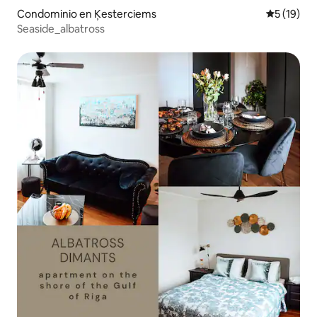
Condominio en Ķesterciems
Calificaci
5 (19)
Seaside_albatross