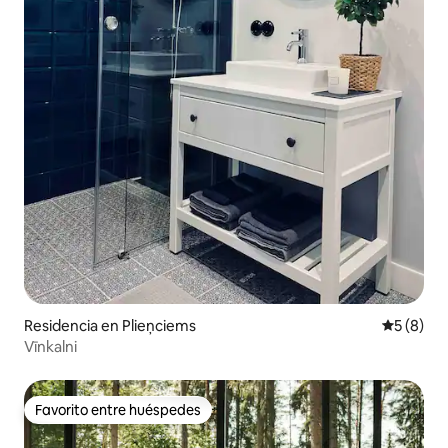
Residencia en Plieņciems
Calificac
5 (8)
Vīnkalni
Favorito entre huéspedes
Favorito entre huéspedes