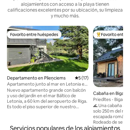
alojamientos con acceso a la playa tienen
calificaciones excelentes por su ubicación, su limpieza
y mucho más.
Favorito entre huéspedes
Favorito entre
Favorito entre huéspedes
De los mejores en
Departamento en Plieņciems
Calificación promedio: 5 de 
5 (17)
Apartamento junto al mar en Letonia en
el mar Báltico
Nuevo apartamento grande con balcón
Cabaña en Bigauņ
y uso del jardín en el mar Báltico de
Priedītes - Bigauņ
Letonia, a 60 km del aeropuerto de Riga.
🌊 Una cabaña aco
Es todo el piso superior de nuestro
solo 250 m del mar
edificio residencial y tiene una entrada
escapada romántica
independiente, 1 cocina, sala de estar, 2
Rodeado de sender
dormitorios y 2 baños. Adecuado para 2
Servicios populares de los alojamientos
restaurantes de p
familias que están buscando unas