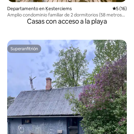
Departamento en Ķesterciems
Calificaci
5 (16)
Amplio condominio familiar de 2 dormitorios (58 metros
Casas con acceso a la playa
cuadrados)
Superanfitrión
Superanfitrión