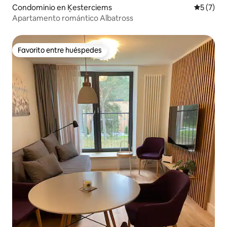
Condominio en Ķesterciems
Calificac
5 (7)
Apartamento romántico Albatross
Favorito entre huéspedes
Favorito entre huéspedes