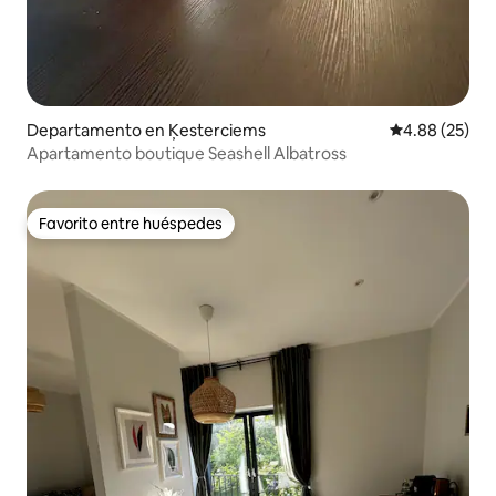
Departamento en Ķesterciems
Calificación p
4.88 (25)
Apartamento boutique Seashell Albatross
Favorito entre huéspedes
Favorito entre huéspedes