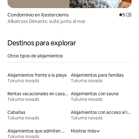
Condominio en Ķesterciems
Calificac
5 (3)
Albatross Dimants: suite junto al mar
Destinos para explorar
Otros tipos de alojamientos
Alojamientos frente a la playa
Alojamientos para familias
Tukuma novads
Tukuma novads
Rentas vacacionales en casas de huéspedes
Alojamientos con sauna
Tukuma novads
Tukuma novads
Cabañas
Alojamientos con acceso al lago
Tukuma novads
Tukuma novads
Alojamientos que admiten mascotas
Mostrar más
Tukuma novads