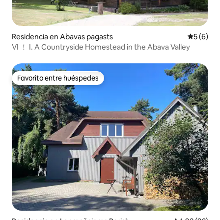
Residencia en Abavas pagasts
Calificac
5 (6)
VI ！ I. A Countryside Homestead in the Abava Valley
Favorito entre huéspedes
Favorito entre huéspedes