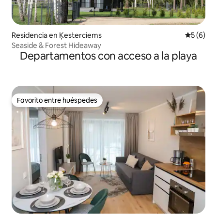
Residencia en Ķesterciems
Calificac
5 (6)
Seaside & Forest Hideaway
Departamentos con acceso a la playa
Favorito entre huéspedes
Favorito entre huéspedes