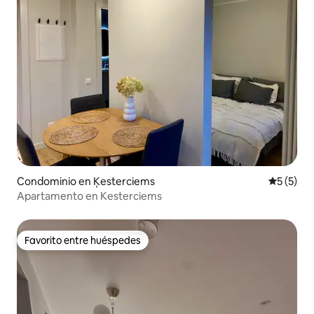
Condominio en Ķesterciems
Calificac
5 (5)
Apartamento en Kesterciems
Favorito entre huéspedes
Favorito entre huéspedes