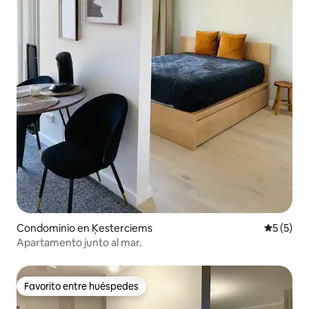
Condominio en Ķesterciems
Calificac
5 (5)
Apartamento junto al mar.
Favorito entre huéspedes
Favorito entre huéspedes