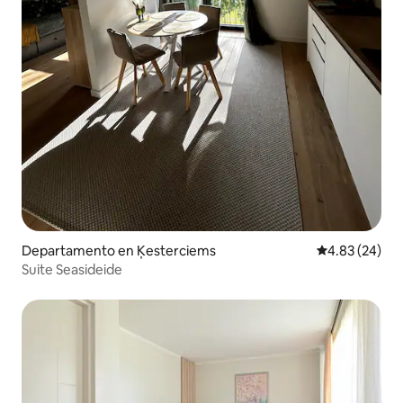
Departamento en Ķesterciems
Calificación p
4.83 (24)
Suite Seasideide