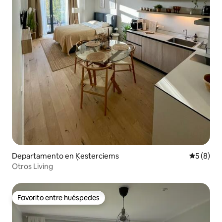
Departamento en Ķesterciems
Calificac
5 (8)
Otros Living
Favorito entre huéspedes
Favorito entre huéspedes