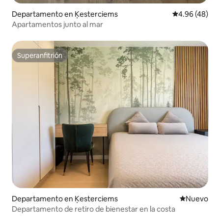
Departamento en Ķesterciems
Calificación p
4.96 (48)
Apartamentos junto al mar
Superanfitrión
Superanfitrión
Departamento en Ķesterciems
Nuevo aloj
Nuevo
Departamento de retiro de bienestar en la costa