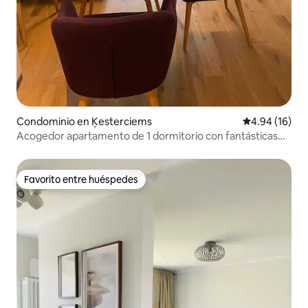
Condominio en Ķesterciems
Calificación 
4.94 (16)
Acogedor apartamento de 1 dormitorio con fantásticas
vistas a los pinos
Favorito entre huéspedes
Favorito entre huéspedes