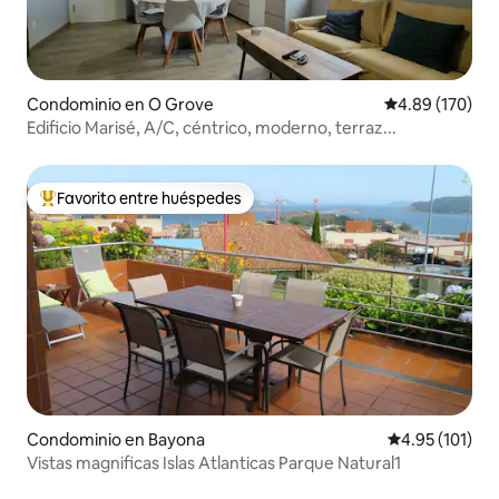
Condominio en O Grove
Calificación pr
4.89 (170)
Edificio Marisé, A/C, céntrico, moderno, terraz...
Favorito entre huéspedes
De los mejores en Favorito entre huéspedes
Condominio en Bayona
Calificación p
4.95 (101)
Vistas magnificas Islas Atlanticas Parque Natural1