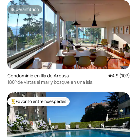
Superanfitrión
Superanfitrión
Condominio en Illa de Arousa
Calificación 
4.9 (107)
180º de vistas al mar y bosque en una isla.
Favorito entre huéspedes
De los mejores en Favorito entre huéspedes