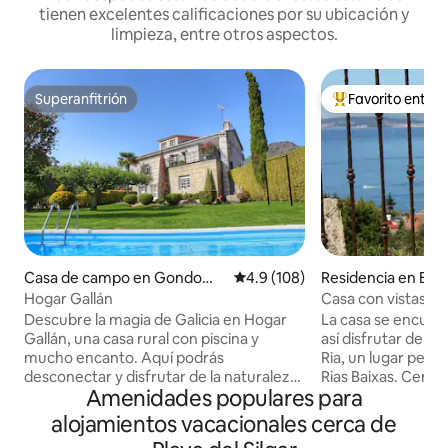
tienen excelentes calificaciones por su ubicación y
limpieza, entre otros aspectos.
Superanfitrión
Favorito entre
Superanfitrión
De los mejores en
Casa de campo en Gondoma
Calificación promedio: 4.9 de 5
4.9 (108)
Residencia en Bue
r
Hogar Gallán
Casa con vistas al 
Descubre la magia de Galicia en Hogar
La casa se encuentr
Gallán, una casa rural con piscina y
así disfrutar de las
mucho encanto. Aquí podrás
Ria, un lugar perf
desconectar y disfrutar de la naturaleza
Rias Baixas. Cerca
Amenidades populares para
y la tranquilidad en un alojamiento ideal
Pontevedra,Comba
para compartir con familia o amigos.
etc A 500m. de la playa de Agrelo y
alojamientos vacacionales cerca de
Estamos a solo 20 min de Vigo y 15 min
Portomayor. Isla 