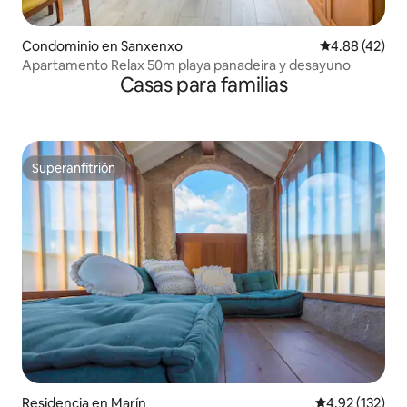
Condominio en Sanxenxo
Calificación 
4.88 (42)
Apartamento Relax 50m playa panadeira y desayuno
Casas para familias
Superanfitrión
Superanfitrión
Residencia en Marín
Calificación p
4.92 (132)