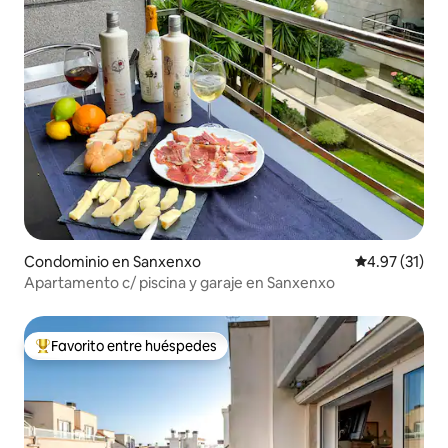
Condominio en Sanxenxo
Calificación 
4.97 (31)
Apartamento c/ piscina y garaje en Sanxenxo
Favorito entre huéspedes
De los mejores en Favorito entre huéspedes