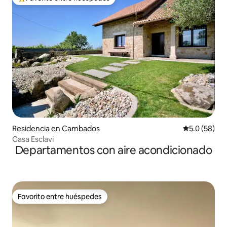
De los mejores en Favorito entre huéspedes
Residencia en Cambados
Calificación
5.0 (58)
Casa Esclavi
Departamentos con aire acondicionado
Favorito entre huéspedes
Favorito entre huéspedes