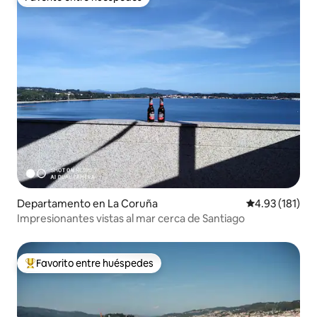
Favorito entre huéspedes
Departamento en La Coruña
Calificación p
4.93 (181)
Impresionantes vistas al mar cerca de Santiago
Favorito entre huéspedes
De los mejores en Favorito entre huéspedes