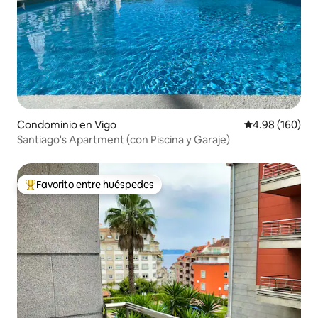
Condominio en Vigo
Calificación pr
4.98 (160)
Santiago's Apartment (con Piscina y Garaje)
Favorito entre huéspedes
De los mejores en Favorito entre huéspedes