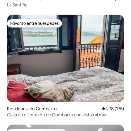
La Santiña
Favorito entre huéspedes
Favorito entre huéspedes
Residencia en Combarro
Calificación p
4.78 (175)
Casa en el corazón de Combarro con vistas al mar