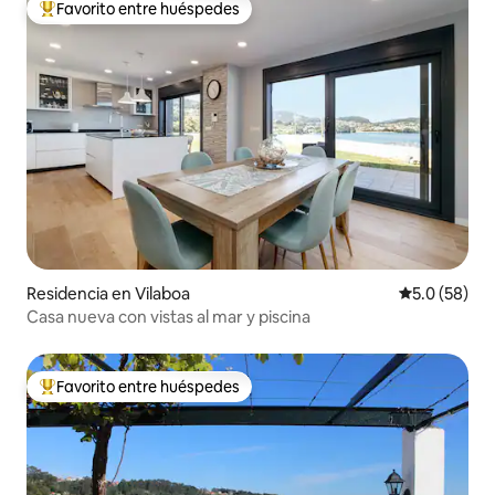
Favorito entre huéspedes
De los mejores en Favorito entre huéspedes
Residencia en Vilaboa
Calificación
5.0 (58)
Casa nueva con vistas al mar y piscina
Favorito entre huéspedes
De los mejores en Favorito entre huéspedes