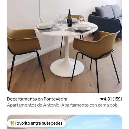
Departamento en Pontevedra
Calificación p
4.81 (159)
Apartamentos de Antonio, Apartamento con cama dob.
Favorito entre huéspedes
De los mejores en Favorito entre huéspedes