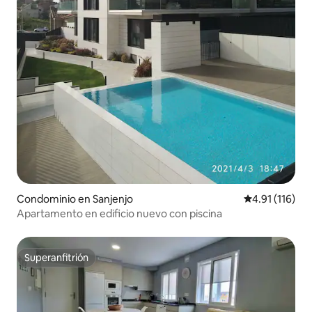
Condominio en Sanjenjo
Calificación p
4.91 (116)
Apartamento en edificio nuevo con piscina
Superanfitrión
Superanfitrión