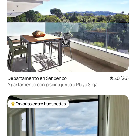
Departamento en Sanxenxo
Calificación
5.0 (26)
Apartamento con piscina junto a Playa Silgar
Favorito entre huéspedes
De los mejores en Favorito entre huéspedes