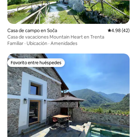
Casa de campo en Soča
Calificación 
4.98 (42)
Casa de vacaciones Mountain Heart en Trenta
Familiar
·
Ubicación
·
Amenidades
Favorito entre huéspedes
Favorito entre huéspedes