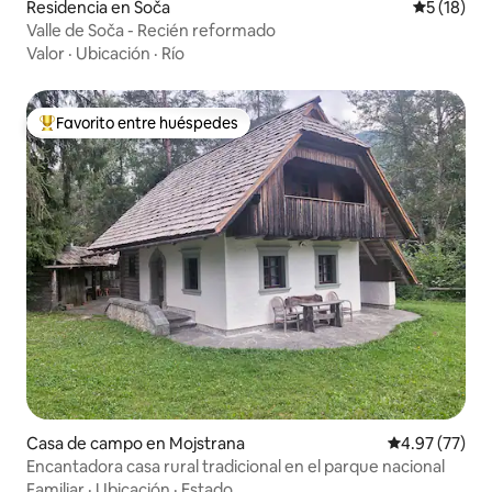
Residencia en Soča
Calificaci
5 (18)
Valle de Soča - Recién reformado
Valor
·
Ubicación
·
Río
Favorito entre huéspedes
De los mejores en Favorito entre huéspedes
Casa de campo en Mojstrana
Calificación 
4.97 (77)
Encantadora casa rural tradicional en el parque nacional
Familiar
·
Ubicación
·
Estado