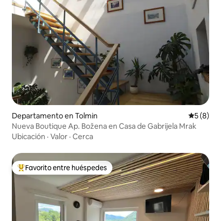
Departamento en Tolmin
Calificac
5 (8)
Nueva Boutique Ap. Božena en Casa de Gabrijela Mrak
Ubicación
·
Valor
·
Cerca
Favorito entre huéspedes
De los mejores en Favorito entre huéspedes