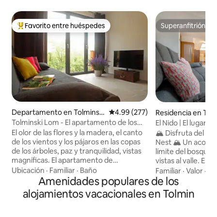
Favorito entre huéspedes
Superanfitrión
De los mejores en Favorito entre huéspedes
Superanfitrión
Departamento en Tolminski
Calificación promedio: 4.99 de 5
4.99 (277)
Residencia en Tol
Lom
Tolminski Lom - El apartamento de los
El Nido | El lugar 
castaños
el valle de Soča
El olor de las flores y la madera, el canto
🏔️ Disfruta del va
de los vientos y los pájaros en las copas
Nest 🏔️ Un acogedor refugio alpino en el
de los árboles, paz y tranquilidad, vistas
límite del bosque
magníficas. El apartamento de
vistas al valle. Est
vacaciones LOM es la opción perfecta
ofrece una tranqui
Ubicación
·
Familiar
·
Baño
Familiar
·
Valor
·
Co
para aquellos que buscan un tiempo de
Amenidades populares de los
río Soča, de color 
descanso relajante o unas vacaciones
Aspectos destacad
alojamientos vacacionales en Tolmin
activas en uno de los lugares más bellos
privilegiada: perfe
del valle del río Soca. TOLMINSKI LOM
senderismo y para
está situado en medio de la naturaleza
Almacenamiento 