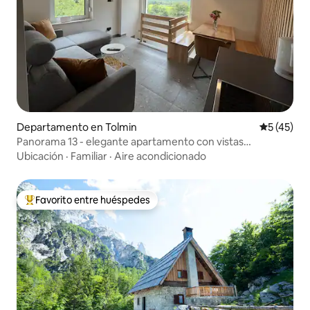
Departamento en Tolmin
Calificaci
5 (45)
Panorama 13 - elegante apartamento con vistas
panorámicas
Ubicación
·
Familiar
·
Aire acondicionado
Favorito entre huéspedes
De los mejores en Favorito entre huéspedes