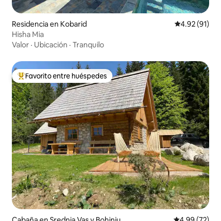
Residencia en Kobarid
Calificación 
4.92 (91)
Hisha Mia
Valor
·
Ubicación
·
Tranquilo
Favorito entre huéspedes
De los mejores en Favorito entre huéspedes
Cabaña en Srednja Vas v Bohinju
Calificación p
4.99 (72)