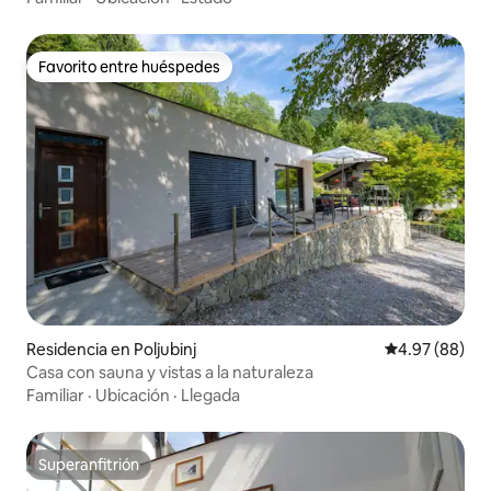
Favorito entre huéspedes
Favorito entre huéspedes
Residencia en Poljubinj
Calificación p
4.97 (88)
Casa con sauna y vistas a la naturaleza
Familiar
·
Ubicación
·
Llegada
Superanfitrión
Superanfitrión