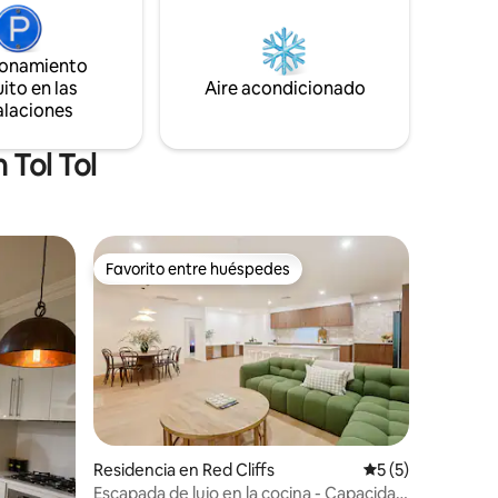
de las gallinas y de los perros, Lil y Maple.
rca de la
Te espera una estadía relajante en la
e cerca
soleada Mildura. También se
asa.
ionamiento
proporcionan un vale de cortesía para la
ito en las
cafetería, leche, té, café y artículos de
Aire acondicionado
tocador. 😀
alaciones
 Tol Tol
Favorito entre huéspedes
Favorito entre huéspedes
Residencia en Red Cliffs
Calificación prom
5 (5)
Escapada de lujo en la cocina - Capacidad