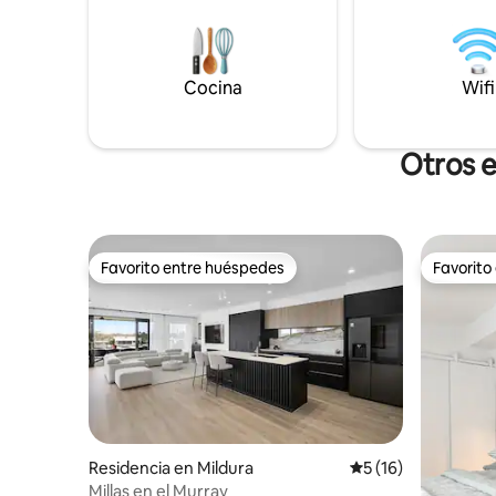
CBD está perfectamente ubicado a
Base de Mildura. 
pocos pasos de la orilla del río, los
calefacció
mercados, el Centro de Artes, el
todas las
Sendero de las Luces, los restaurantes,
comodidad
Cocina
Wifi
las cafeterías y las tiendas.
ilimitado 
Otros e
Favorito entre huéspedes
Favorito
Favorito entre huéspedes
Favorito
Residencia en Mildura
Calificación promed
5 (16)
Millas en el Murray