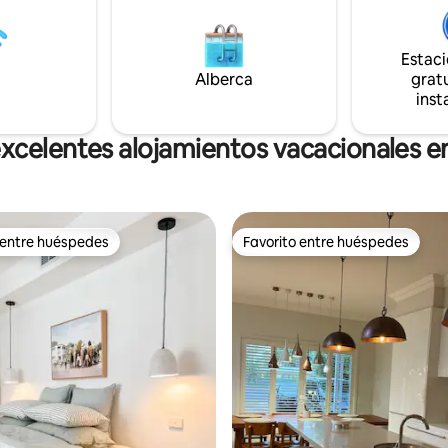
ofrece un lugar de descanso ce
El sistema de
naturaleza y convenientement
n y refrigeración dividido en
de la ciudad: tu hogar lejos de c
 habitaciones te proporcionará
Estac
 durante todo el año. Wifi
Alberca
gratu
incluido.
inst
xcelentes alojamientos vacacionales en
 entre huéspedes
Favorito entre huéspedes
 entre huéspedes
Favorito entre huéspedes
io: 5 de 5; 16 evaluaciones