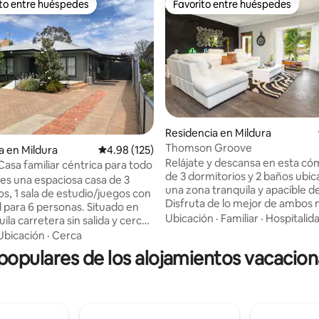
ito entre huéspedes
Favorito entre huéspedes
ejores en Favorito entre huéspedes
Favorito entre huéspedes
io: 5 de 5; 11 evaluaciones
Residencia en Mildura
Thomson Groove
a en Mildura
Calificación promedio: 4.98 de 5; 125 evaluac
4.98 (125)
Relájate y descansa en esta c
Casa familiar céntrica para todo
de 3 dormitorios y 2 baños ubi
s una espaciosa casa de 3
una zona tranquila y apacible d
os, 1 sala de estudio/juegos con
Disfruta de lo mejor de ambos
 para 6 personas. Situado en
con un corto paseo hasta el río
Ubicación
·
Familiar
·
Hospitalid
ila carretera sin salida y cerca
donde puedes seguir el pintor
des parques, un pequeño
Ubicación
·
Cerca
fluvial hasta la ciudad, o realiza
mercial con un supermercado,
pulares de los alojamientos vacaciona
trayecto de 2 km en auto hasta
farmacia y panadería. A solo 5
de la ciudad de Mildura, sus re
n coche del centro de
y sus tiendas. Ideal para familia
en una dirección y a 5 minutos
o grupos pequeños, con un esp
en la otra dirección de Mildura
amplio para estar. Thomson G