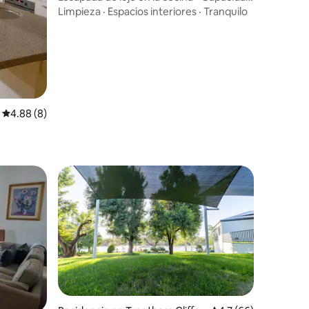
para 8 personas – Red Cliffs
Limpieza
·
Espacios interiores
·
Tranquilo
iones
Calificación promedio: 4.88 de 5; 8 evaluaciones
4.88 (8)
iones