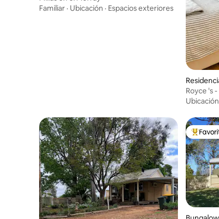
Familiar
·
Ubicación
·
Espacios exteriores
Residenc
Royce 's 
Ubicación
Favor
De los m
Bungalow 