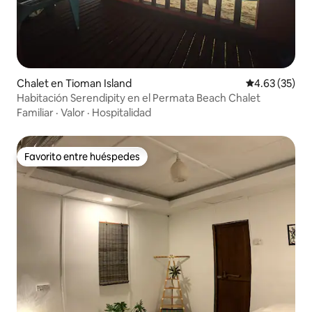
Chalet en Tioman Island
Calificación 
4.63 (35)
Habitación Serendipity en el Permata Beach Chalet
Familiar
·
Valor
·
Hospitalidad
Favorito entre huéspedes
Favorito entre huéspedes