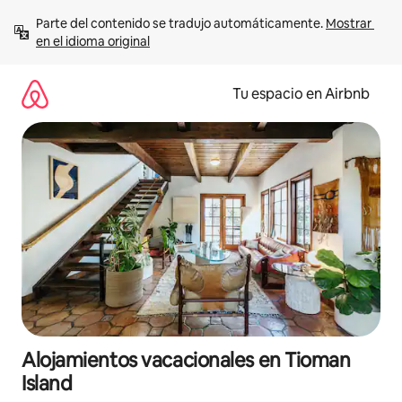
Ir
Parte del contenido se tradujo automáticamente. 
Mostrar 
al
en el idioma original
contenido
Tu espacio en Airbnb
Alojamientos vacacionales en Tioman
Island