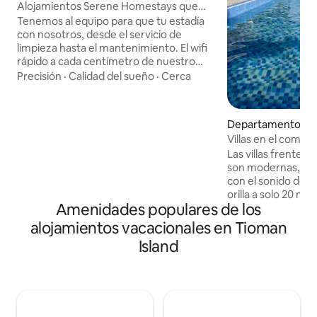
Alojamientos Serene Homestays que
están muy cerca de la playa.
Tenemos al equipo para que tu estadía
con nosotros, desde el servicio de
limpieza hasta el mantenimiento. El wifi
rápido a cada centímetro de nuestro
alojamiento y limpieza es el más
Precisión
·
Calidad del sueño
·
Cerca
destacado aquí, ubicado en Tekek
Village, al lado de Marina Dock Yacht, y
en el mismo tramo con Turtle Sanctuary
Departamento en 
'Bunut Beach' y The Marine Park Tioman.
d
Villas en el comple
Tekek Village ofrece maravillas de tierra
Asah
Las villas frente 
y mar en la parte superior de otros
son modernas, lum
pueblos. Por último, los pinos de mar
con el sonido de la
tararean con los sonidos del viento,
orilla a solo 20 me
haciendo que tus vacaciones junto al
Amenidades populares de los
balcón/patio de tu villa. Como 
mar sean completas.
Cahaya Asah Resor
alojamientos vacacionales en Tioman
completo a la alber
Island
alberca con cascad
equipo de esnórqu
opcionales en bote
de alta calidad de
Asah. ¡Ven a experimentar un toque de
clase y tranquilida