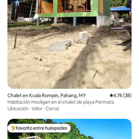
Chalet en Kuala Rompin, Pahang, MY
Calificación 
4.76 (38)
Habitación Hooligan en el chalet de playa Permata
Ubicación
·
Valor
·
Cerca
Favorito entre huéspedes
De los mejores en Favorito entre huéspedes