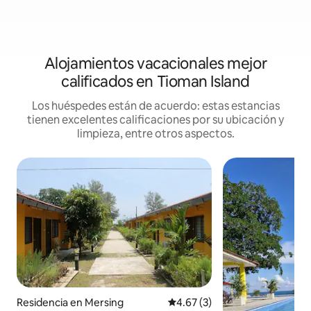
Alojamientos vacacionales mejor
calificados en Tioman Island
Los huéspedes están de acuerdo: estas estancias
tienen excelentes calificaciones por su ubicación y
limpieza, entre otros aspectos.
Residencia en Mersing
Calificación promedio: 4.67 de
4.67 (3)