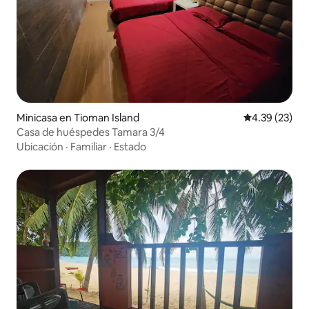
Minicasa en Tioman Island
Calificación 
4.39 (23)
Casa de huéspedes Tamara 3/4
Ubicación
·
Familiar
·
Estado