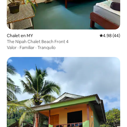
Chalet en MY
Calificación p
4.98 (44)
The Nipah Chalet Beach Front 4
Valor
·
Familiar
·
Tranquilo