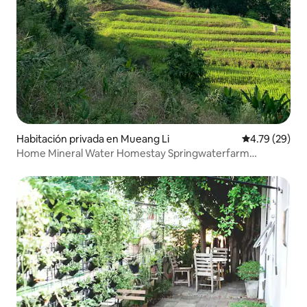
Habitación privada en Mueang Li
Calificación 
4.79 (29)
Home Mineral Water Homestay Springwaterfarm
Homestay