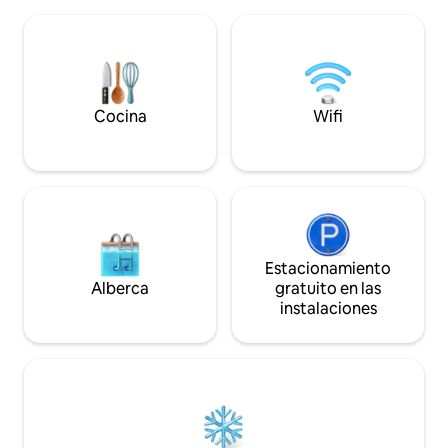
noviembre). El lugar turístico conecta a
encantados de llevarte. Te
lo largo de la ruta de la cascada Wang
servicio de recogi
Kho - Templo de la Cueva Chetawan
estación de autobu
(Wat Khu Ba Noi) - Templo de Bo Kaew,
tren. Solo tienes 
ver los murales de metal - Lugar de
solicitud.
niebla a la cabeza de la ciudad de Lee -
Cocina
Wifi
Pueblo pesquero Pak Nai (balsa al otro
lado de Uttaradit) - Doi Dao.
Estacionamiento
Alberca
gratuito en las
instalaciones