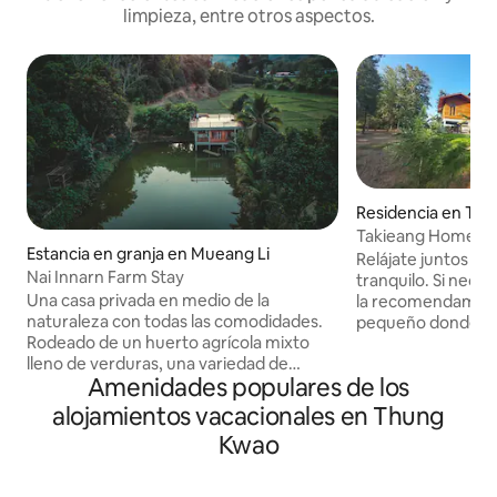
limpieza, entre otros aspectos.
Residencia en Ta
Takieang Homest
Estancia en granja en Mueang Li
Relájate juntos en
Nai Innarn Farm Stay
tranquilo. Si neces
Una casa privada en medio de la
la recomendamos 
naturaleza con todas las comodidades.
pequeño donde el 
Rodeado de un huerto agrícola mixto
tranquilo y amigable. Puedes relaja
lleno de verduras, una variedad de
la orilla del río, q
Amenidades populares de los
frutas, una vista del estanque de peces
la casa, o puedes 
en el patio, la atmósfera del vertedero,
día. Por la mañana, cuando te despiertas,
alojamientos vacacionales en Thung
mantener el agua fluyendo al final de
puedes escuchar el
Kwao
Finn y mucho más esperando a que la
con el desayuno d
experimentes por ti mismo. * Vista de los
hemos preparado. S
campos verdes (de agosto a
ciudad o lugares p