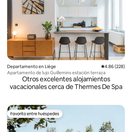
Departamento en Liège
Calificación pr
4.86 (228)
Apartamento de lujo Guillemins estación terraza
Otros excelentes alojamientos
vacacionales cerca de Thermes De Spa
Favorito entre huéspedes
Favorito entre huéspedes