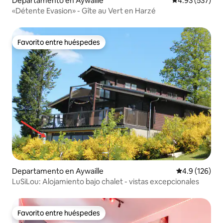
Departamento en Aywaille
Calificación pr
4.93 (537)
«Détente Evasion» - Gîte au Vert en Harzé
Favorito entre huéspedes
Favorito entre huéspedes
Departamento en Aywaille
Calificación 
4.9 (126)
LuSiLou: Alojamiento bajo chalet - vistas excepcionales
Favorito entre huéspedes
Favorito entre huéspedes