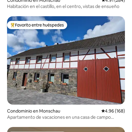
Condominio en Monschau
Calificación pr
4.91 (284)
Habitación en el castillo, en el centro, vistas de ensueño
Favorito entre huéspedes
De los mejores en Favorito entre huéspedes
Condominio en Monschau
Calificación pr
4.96 (168)
Apartamento de vacaciones en una casa de campo
reformada