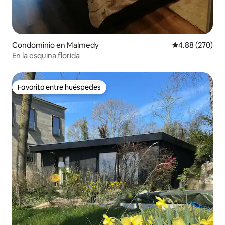
Condominio en Malmedy
Calificación pr
4.88 (270)
En la esquina florida
Favorito entre huéspedes
Favorito entre huéspedes