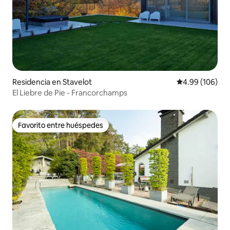
Residencia en Stavelot
Calificación pr
4.99 (106)
El Liebre de Pie - Francorchamps
Favorito entre huéspedes
Favorito entre huéspedes