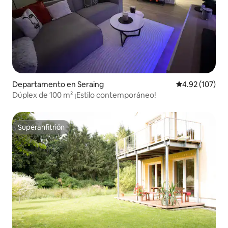
Departamento en Seraing
Calificación p
4.92 (107)
Dúplex de 100 m² ¡Estilo contemporáneo!
Superanfitrión
Superanfitrión