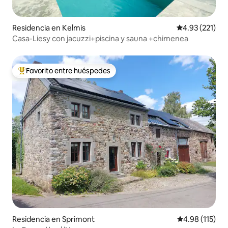
Residencia en Kelmis
Calificación p
4.93 (221)
Casa-Liesy con jacuzzi+piscina y sauna +chimenea
Favorito entre huéspedes
De los mejores en Favorito entre huéspedes
Residencia en Sprimont
Calificación p
4.98 (115)