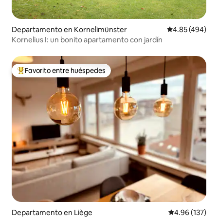
Departamento en Kornelimünster
Calificación pr
4.85 (494)
Kornelius I: un bonito apartamento con jardín
Favorito entre huéspedes
De los mejores en Favorito entre huéspedes
Departamento en Liège
Calificación p
4.96 (137)