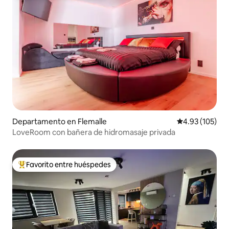
Departamento en Flemalle
Calificación p
4.93 (105)
LoveRoom con bañera de hidromasaje privada
Favorito entre huéspedes
De los mejores en Favorito entre huéspedes