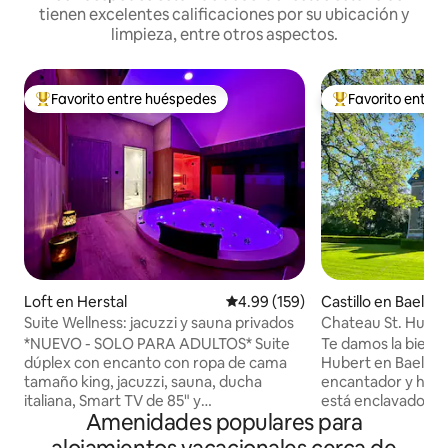
tienen excelentes calificaciones por su ubicación y
limpieza, entre otros aspectos.
Favorito entre huéspedes
Favorito entre
De los mejores en Favorito entre huéspedes
De los mejores en
Loft en Herstal
Calificación promedio: 4.99 de 5
4.99 (159)
Castillo en Baelen
Suite Wellness: jacuzzi y sauna privados
Chateau St. Hube
histórico
*NUEVO - SOLO PARA ADULTOS* Suite
Te damos la bienve
dúplex con encanto con ropa de cama
Hubert en Baelen, Bélgi
tamaño king, jacuzzi, sauna, ducha
encantador y histó
italiana, Smart TV de 85" y
está enclavado en 
Amenidades populares para
estacionamiento reservado frente a la
de las Altas Landas
entrada 🅿️ Entrada/salida autónoma a
apartamento privad