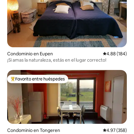
Condominio en Eupen
Calificación pr
4.88 (184)
¡Si amas la naturaleza, estás en el lugar correcto!
Favorito entre huéspedes
De los mejores en Favorito entre huéspedes
Condominio en Tongeren
Calificación pr
4.97 (358)