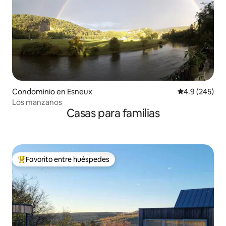
Condominio en Esneux
Calificación p
4.9 (245)
Los manzanos
Casas para familias
Favorito entre huéspedes
De los mejores en Favorito entre huéspedes