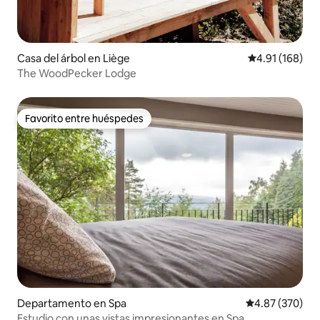
Casa del árbol en Liège
Calificación p
4.91 (168)
The WoodPecker Lodge
Favorito entre huéspedes
Favorito entre huéspedes
Departamento en Spa
Calificación pr
4.87 (370)
Estudio con unas vistas impresionantes en Spa