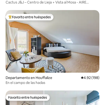
Cactus J&J – Centro de Lieja + Vista al Mosa - AIRE
ACONDICIONADO
Favorito entre huéspedes
De los mejores en Favorito entre huéspedes
Departamento en Houffalize
Calificación pr
4.92 (198)
En el campo de las hadas
Favorito entre huéspedes
Favorito entre huéspedes