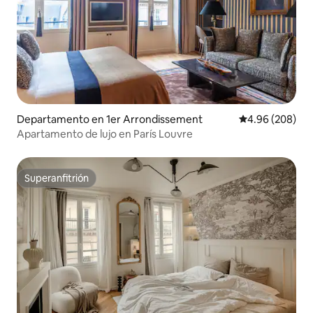
Departamento en 1er Arrondissement
Calificación pr
4.96 (208)
Apartamento de lujo en París Louvre
Superanfitrión
Superanfitrión