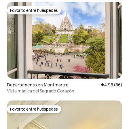
Favorito entre huéspedes
Favorito entre huéspedes
Departamento en Montmartre
Calificación p
4.98 (86)
Vista mágica del Sagrado Corazón
Favorito entre huéspedes
Favorito entre huéspedes