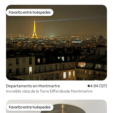
Favorito entre huéspedes
Favorito entre huéspedes
Departamento en Montmartre
Calificación p
4.94 (127)
Increíble vista de la Torre Eiffel desde Montmartre
Favorito entre huéspedes
Favorito entre huéspedes