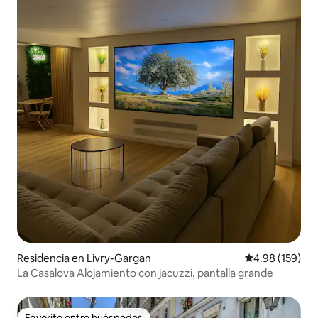
Residencia en Livry-Gargan
Calificación pr
4.98 (159)
La Casalova Alojamiento con jacuzzi, pantalla grande