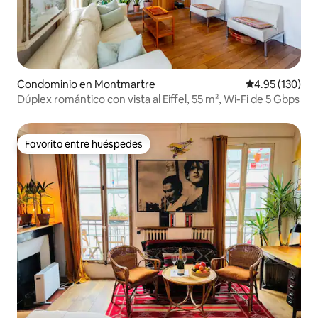
Condominio en Montmartre
Calificación p
4.95 (130)
Dúplex romántico con vista al Eiffel, 55 m², Wi-Fi de 5 Gbps
Favorito entre huéspedes
Favorito entre huéspedes