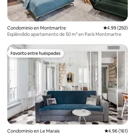
Condominio en Montmartre
Calificación pr
4.99 (250)
Espléndido apartamento de 50 m² en París Montmartre
Favorito entre huéspedes
Favorito entre huéspedes
Condominio en Le Marais
Calificación p
4.96 (161)