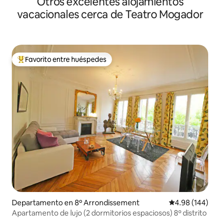
Otros excelentes alojamientos
vacacionales cerca de Teatro Mogador
Favorito entre huéspedes
De los mejores en Favorito entre huéspedes
Departamento en 8º Arrondissement
Calificación pr
4.98 (144)
Apartamento de lujo (2 dormitorios espaciosos) 8º distrito