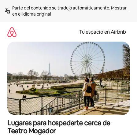
Ir
Parte del contenido se tradujo automáticamente. 
Mostrar 
al
en el idioma original
contenido
Tu espacio en Airbnb
Lugares para hospedarte cerca de
Teatro Mogador