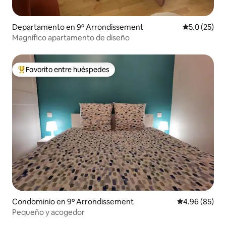
Departamento en 9º Arrondissement
Calificación
5.0 (25)
Magnífico apartamento de diseño
Favorito entre huéspedes
De los mejores en Favorito entre huéspedes
Condominio en 9º Arrondissement
Calificación p
4.96 (85)
Pequeño y acogedor