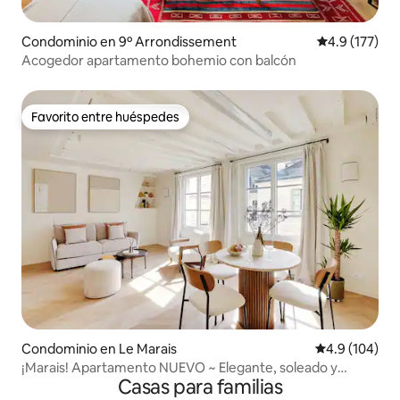
Condominio en 9º Arrondissement
Calificación 
4.9 (177)
Acogedor apartamento bohemio con balcón
Favorito entre huéspedes
Favorito entre huéspedes
Condominio en Le Marais
Calificación 
4.9 (104)
¡Marais! Apartamento NUEVO ~ Elegante, soleado y
Casas para familias
cómodo