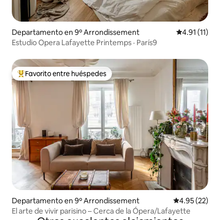
Departamento en 9º Arrondissement
Calificación 
4.91 (11)
Estudio Opera Lafayette Printemps · París9
Favorito entre huéspedes
De los mejores en Favorito entre huéspedes
Departamento en 9º Arrondissement
Calificación 
4.95 (22)
El arte de vivir parisino – Cerca de la Ópera/Lafayette