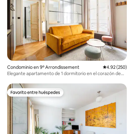
Condominio en 9º Arrondissement
Calificación pr
4.92 (250)
Elegante apartamento de 1 dormitorio en el corazón de
París
Favorito entre huéspedes
Favorito entre huéspedes