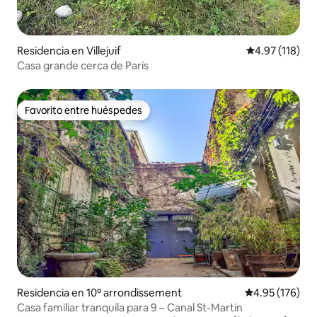
Residencia en Villejuif
Calificación p
4.97 (118)
Casa grande cerca de París
Favorito entre huéspedes
Favorito entre huéspedes
Residencia en 10º arrondissement
Calificación p
4.95 (176)
Casa familiar tranquila para 9 – Canal St-Martin