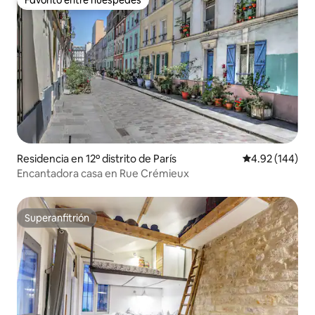
Favorito entre huéspedes
Favorito entre huéspedes
Residencia en 12º distrito de París
Calificación pr
4.92 (144)
Encantadora casa en Rue Crémieux
Superanfitrión
Superanfitrión