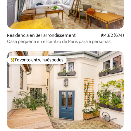
Residencia en 3er arrondissement
Calificación pr
4.82 (674)
Casa pequeña en el centro de París para 5 personas
Favorito entre huéspedes
De los mejores en Favorito entre huéspedes