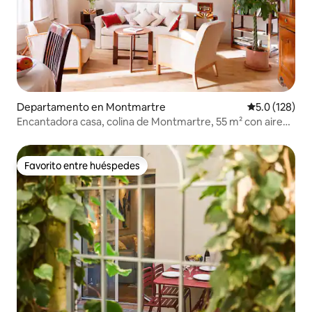
Departamento en Montmartre
Calificación 
5.0 (128)
Encantadora casa, colina de Montmartre, 55 m² con aire
acondicionado
Favorito entre huéspedes
Favorito entre huéspedes