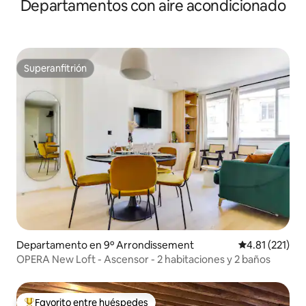
Departamentos con aire acondicionado
Superanfitrión
Superanfitrión
Departamento en 9º Arrondissement
Calificación p
4.81 (221)
OPERA New Loft - Ascensor - 2 habitaciones y 2 baños
Favorito entre huéspedes