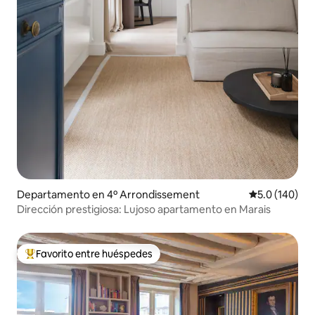
Departamento en 4º Arrondissement
Calificación 
5.0 (140)
Dirección prestigiosa: Lujoso apartamento en Marais
Favorito entre huéspedes
De los mejores en Favorito entre huéspedes