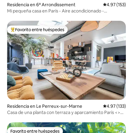
Residencia en 6º Arrondissement
Calificación p
4.97 (153)
Mi pequeña casa en París - Aire acondicionado -
Estacionamiento
Favorito entre huéspedes
De los mejores en Favorito entre huéspedes
Residencia en Le Perreux-sur-Marne
Calificación p
4.97 (133)
Casa de una planta con terraza y aparcamiento París <>
Disney
Favorito entre huéspedes