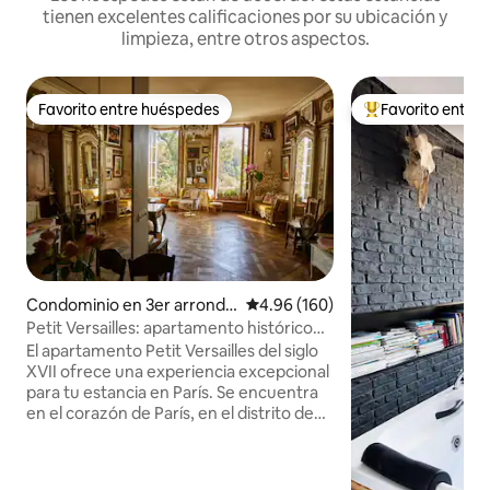
tienen excelentes calificaciones por su ubicación y
limpieza, entre otros aspectos.
Favorito entre huéspedes
Favorito entre
Favorito entre huéspedes
De los mejores en
Condominio en 3er arrondis
Calificación promedio: 4.96 de 5
4.96 (160)
sement
Petit Versailles: apartamento histórico
en el centro de París
El apartamento Petit Versailles del siglo
XVII ofrece una experiencia excepcional
para tu estancia en París. Se encuentra
en el corazón de París, en el distrito de
Marais, en Rue du Temple, una de las
calles más antiguas de la ciudad, con una
vista excepcional de la Plaza del Templo.