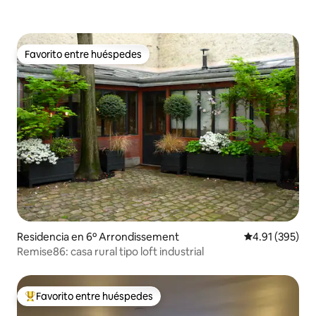
Favorito entre huéspedes
Favorito entre huéspedes
Residencia en 6º Arrondissement
Calificación p
4.91 (395)
Remise86: casa rural tipo loft industrial
Favorito entre huéspedes
De los mejores en Favorito entre huéspedes