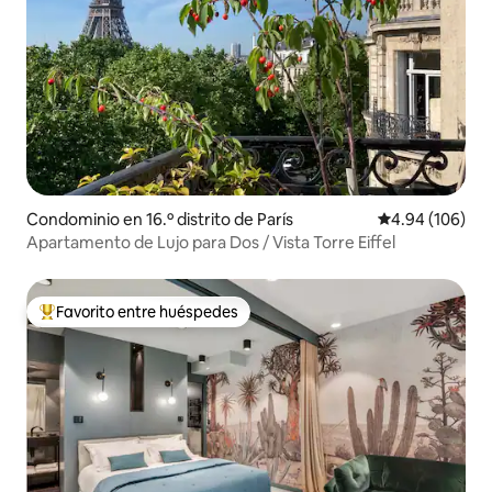
Condominio en 16.º distrito de París
Calificación pr
4.94 (106)
Apartamento de Lujo para Dos / Vista Torre Eiffel
Favorito entre huéspedes
De los mejores en Favorito entre huéspedes