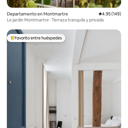
Departamento en Montmartre
Calificación pr
4.95 (149)
Le jardin Montmartre · Terraza tranquila y privada
Favorito entre huéspedes
De los mejores en Favorito entre huéspedes