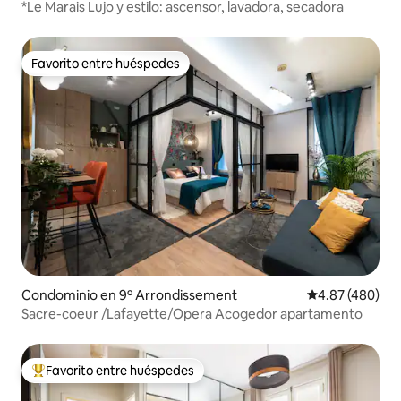
*Le Marais Lujo y estilo: ascensor, lavadora, secadora
Favorito entre huéspedes
Favorito entre huéspedes
Condominio en 9º Arrondissement
Calificación pr
4.87 (480)
Sacre-coeur /Lafayette/Opera Acogedor apartamento
Favorito entre huéspedes
De los mejores en Favorito entre huéspedes