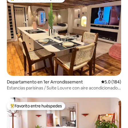
De los mejores en Favorito entre huéspedes
Departamento en 1er Arrondissement
Calificación 
5.0 (184)
Estancias parisinas / Suite Louvre con aire acondicionado /
5*
Favorito entre huéspedes
De los mejores en Favorito entre huéspedes