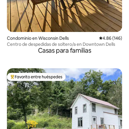
Condominio en Wisconsin Dells
Calificación pr
4.86 (146)
Centro de despedidas de soltero/a en Downtown Dells
Casas para familias
Favorito entre huéspedes
De los mejores en Favorito entre huéspedes