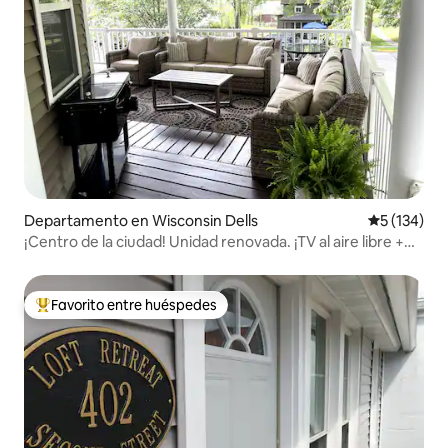
Departamento en Wisconsin Dells
Calificació
5 (134)
¡Centro de la ciudad! Unidad renovada. ¡TV al aire libre +
fogata + juegos!
Favorito entre huéspedes
De los mejores en Favorito entre huéspedes