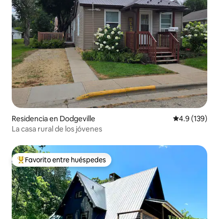
Residencia en Dodgeville
Calificación 
4.9 (139)
La casa rural de los jóvenes
Favorito entre huéspedes
De los mejores en Favorito entre huéspedes