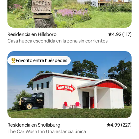
Residencia en Hillsboro
Calificación p
4.92 (117)
Casa hueca escondida en la zona sin corrientes
Favorito entre huéspedes
De los mejores en Favorito entre huéspedes
Residencia en Shullsburg
Calificación pr
4.99 (227)
The Car Wash Inn Una estancia única