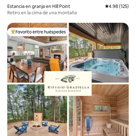
Estancia en granja en Hill Point
Calificación p
4.98 (125)
Retiro en la cima de una montaña
Favorito entre huéspedes
De los mejores en Favorito entre huéspedes