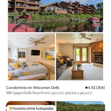
Condominio en Wisconsin Dells
Calificación pr
4.92 (304)
1BR UpperDells Riverfront: jacuzzi, piscina y jacuzzi
Favorito entre huéspedes
De los mejores en Favorito entre huéspedes