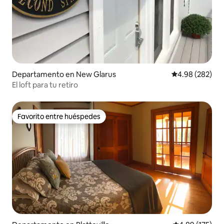
Departamento en New Glarus
Calificación pr
4.98 (282)
El loft para tu retiro
Favorito entre huéspedes
Favorito entre huéspedes