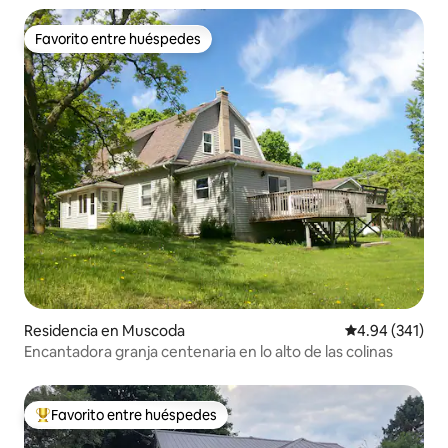
Favorito entre huéspedes
Favorito entre huéspedes
Residencia en Muscoda
Calificación pr
4.94 (341)
Encantadora granja centenaria en lo alto de las colinas
Favorito entre huéspedes
De los mejores en Favorito entre huéspedes