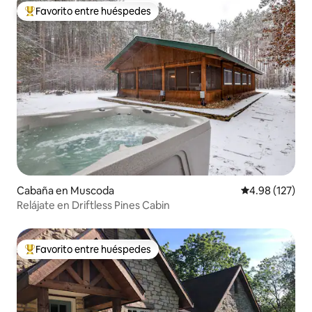
Favorito entre huéspedes
De los mejores en Favorito entre huéspedes
Cabaña en Muscoda
Calificación p
4.98 (127)
Relájate en Driftless Pines Cabin
Favorito entre huéspedes
De los mejores en Favorito entre huéspedes