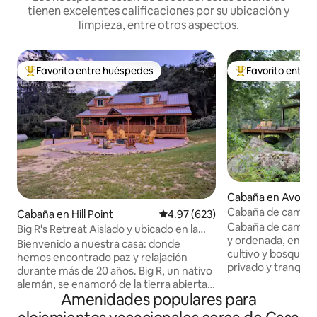
tienen excelentes calificaciones por su ubicación y
limpieza, entre otros aspectos.
Favorito entre huéspedes
Favorito entre
De los mejores en Favorito entre huéspedes
De los mejores en
Cabaña en Avoca
Cabaña de campo f
Cabaña en Hill Point
Calificación promedio: 4.97 de 5
4.97 (623)
sobre rocas y 120 
Cabaña de campo 
Big R's Retreat Aislado y ubicado en la
y ordenada, en 120
naturaleza
Bienvenido a nuestra casa: donde
cultivo y bosques 
hemos encontrado paz y relajación
privado y tranquil
durante más de 20 años. Big R, un nativo
950 pies cuadrado
alemán, se enamoró de la tierra abierta y
piedra y madera. 
Amenidades populares para
las colinas de Wisconsin, y se convirtió en
chimenea de dos p
ciudadano estadounidense en los años