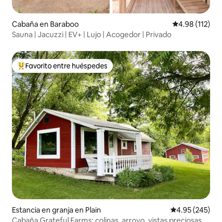
Cabaña en Baraboo
Calificación p
4.98 (112)
Sauna | Jacuzzi | EV+ | Lujo | Acogedor | Privado
Favorito entre huéspedes
De los mejores en Favorito entre huéspedes
Estancia en granja en Plain
Calificación pr
4.95 (245)
Cabaña Grateful Farms: colinas, arroyo, vistas preciosas