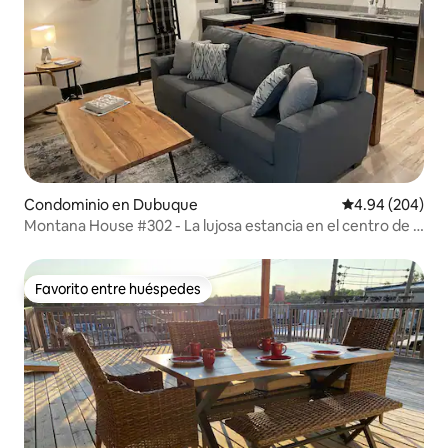
Condominio en Dubuque
Calificación pr
4.94 (204)
Montana House #302 - La lujosa estancia en el centro de la
ciudad
Favorito entre huéspedes
Favorito entre huéspedes