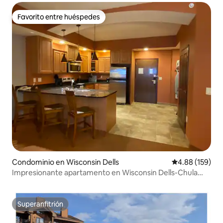
Favorito entre huéspedes
Favorito entre huéspedes
Condominio en Wisconsin Dells
Calificación pr
4.88 (159)
Impresionante apartamento en Wisconsin Dells-Chula
Vista
Superanfitrión
Superanfitrión