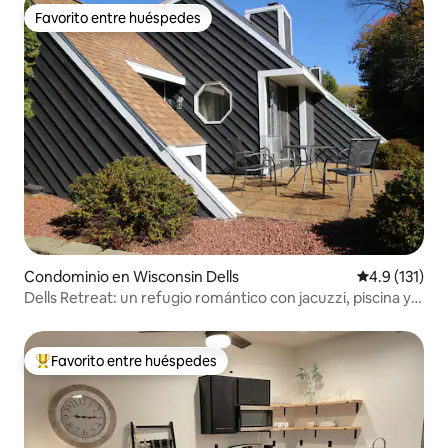
Favorito entre huéspedes
Favorito entre huéspedes
Condominio en Wisconsin Dells
Calificación 
4.9 (131)
Dells Retreat: un refugio romántico con jacuzzi, piscina y
bañera de hidromasaje
Favorito entre huéspedes
De los mejores en Favorito entre huéspedes