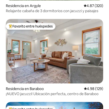
Residencia en Argyle
Calificación pr
4.87 (320)
Relajante cabaña de 3 dormitorios con jacuzzi y paisajes
Favorito entre huéspedes
De los mejores en Favorito entre huéspedes
Residencia en Baraboo
Calificación pr
4.98 (129)
¡NUEVO jacuzzi! Ubicación perfecta, centro de Baraboo