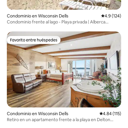
Condominio en Wisconsin Dells
Calificación 
4.9 (124)
Condominio frente al lago - Playa privada | Alberca
cubierta
Favorito entre huéspedes
Favorito entre huéspedes
Condominio en Wisconsin Dells
Calificación p
4.84 (115)
Retiro en un apartamento frente a la playa en Delton
Grand