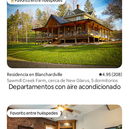
Favorito entre huéspedes
De los mejores en Favorito entre huéspedes
Residencia en Blanchardville
Calificación pr
4.95 (208)
Sawmill Creek Farm, cerca de New Glarus, 5 dormitorios
Departamentos con aire acondicionado
Favorito entre huéspedes
Favorito entre huéspedes