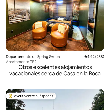
Departamento en Spring Green
Calificación pr
4.92 (288)
Apartamento TB2
Otros excelentes alojamientos
vacacionales cerca de Casa en la Roca
Favorito entre huéspedes
De los mejores en Favorito entre huéspedes