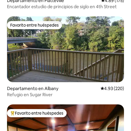
Departamento en Platteville
Calificación p
4.89 (175)
Encantador estudio de principios de siglo en 4th Street
Favorito entre huéspedes
Favorito entre huéspedes
Departamento en Albany
Calificación pr
4.93 (220)
Refugio en Sugar River
Favorito entre huéspedes
De los mejores en Favorito entre huéspedes