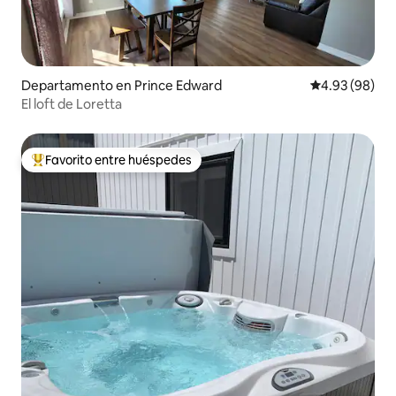
Departamento en Prince Edward
Calificación p
4.93 (98)
El loft de Loretta
Favorito entre huéspedes
De los mejores en Favorito entre huéspedes