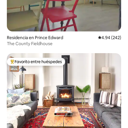
Residencia en Prince Edward
Calificación pr
4.94 (242)
The County Fieldhouse
Favorito entre huéspedes
De los mejores en Favorito entre huéspedes