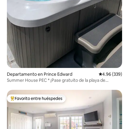
Departamento en Prince Edward
Calificación pr
4.96 (339)
Summer House PEC * ¡Pase gratuito de la playa de
Sandbanks!*
Favorito entre huéspedes
De los mejores en Favorito entre huéspedes