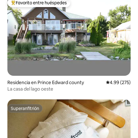
Favorito entre huéspedes
De los mejores en Favorito entre huéspedes
Residencia en Prince Edward county
Calificación pr
4.99 (275)
La casa del lago oeste
Superanfitrión
Superanfitrión