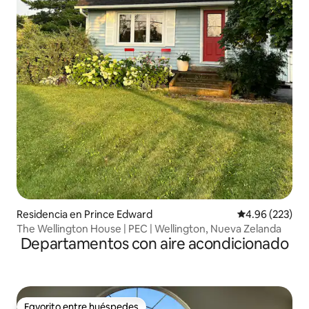
Residencia en Prince Edward
Calificación pr
4.96 (223)
The Wellington House | PEC | Wellington, Nueva Zelanda
Departamentos con aire acondicionado
Favorito entre huéspedes