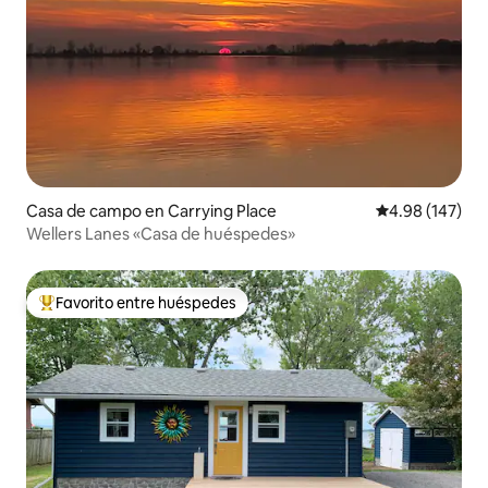
Casa de campo en Carrying Place
Calificación pr
4.98 (147)
Wellers Lanes «Casa de huéspedes»
Favorito entre huéspedes
De los mejores en Favorito entre huéspedes