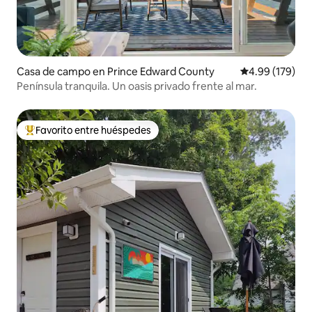
Casa de campo en Prince Edward County
Calificación pr
4.99 (179)
Península tranquila. Un oasis privado frente al mar.
Favorito entre huéspedes
De los mejores en Favorito entre huéspedes