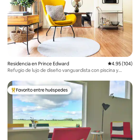
Residencia en Prince Edward
Calificación pr
4.95 (104)
Refugio de lujo de diseño vanguardista con piscina y
jacuzzi
Favorito entre huéspedes
De los mejores en Favorito entre huéspedes