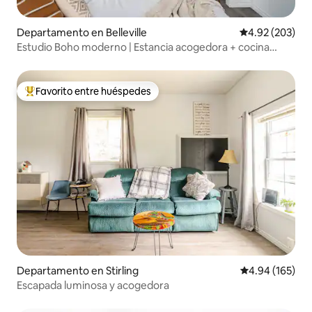
Departamento en Belleville
Calificación pr
4.92 (203)
Estudio Boho moderno | Estancia acogedora + cocina
pequeña
Favorito entre huéspedes
De los mejores en Favorito entre huéspedes
Departamento en Stirling
Calificación pr
4.94 (165)
Escapada luminosa y acogedora