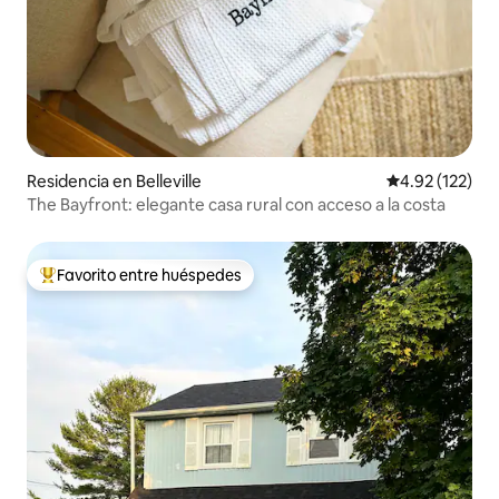
Residencia en Belleville
Calificación p
4.92 (122)
The Bayfront: elegante casa rural con acceso a la costa
Favorito entre huéspedes
De los mejores en Favorito entre huéspedes