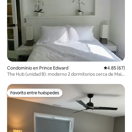
Condominio en Prince Edward
Calificación p
4.85 (67)
The Hub (unidad B): moderno 2 dormitorios cerca de Main
St Picton
Favorito entre huéspedes
Favorito entre huéspedes