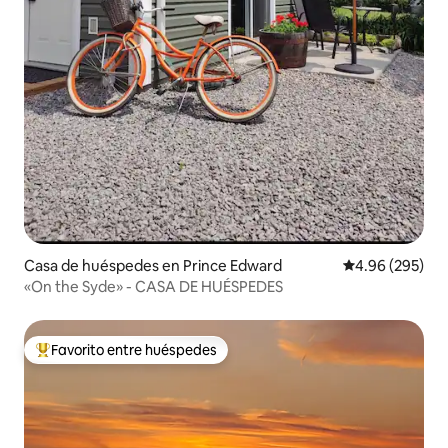
Casa de huéspedes en Prince Edward
Calificación pr
4.96 (295)
«On the Syde» - CASA DE HUÉSPEDES
Favorito entre huéspedes
De los mejores en Favorito entre huéspedes