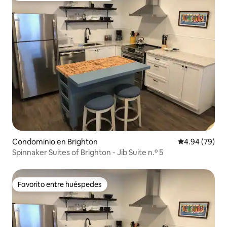
Condominio en Brighton
Calificación p
4.94 (79)
Spinnaker Suites of Brighton - Jib Suite n.º 5
Favorito entre huéspedes
Favorito entre huéspedes