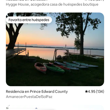
Hygge House, acogedora casa de huéspedes boutique
Favorito entre huéspedes
Favorito entre huéspedes
Residencia en Prince Edward County
Calificación p
4.95 (134)
AmanecerPuestaDelSolPaz