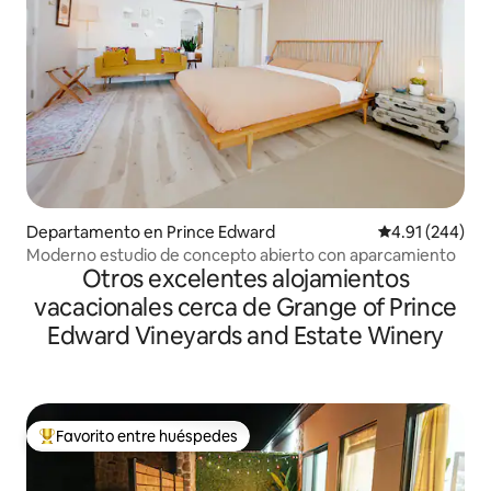
Departamento en Prince Edward
Calificación pr
4.91 (244)
Moderno estudio de concepto abierto con aparcamiento
Otros excelentes alojamientos
vacacionales cerca de Grange of Prince
Edward Vineyards and Estate Winery
Favorito entre huéspedes
De los mejores en Favorito entre huéspedes