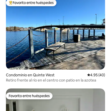
Favorito entre huéspedes
De los mejores en Favorito entre huéspedes
Condominio en Quinte West
Calificación 
4.95 (40)
Retiro frente al río en el centro con patio en la azotea
Favorito entre huéspedes
Favorito entre huéspedes