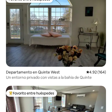
Favorito entre huéspedes
Departamento en Quinte West
Calificación pr
4.92 (164)
Un entorno privado con vistas a la bahía de Quinte
Favorito entre huéspedes
De los mejores en Favorito entre huéspedes