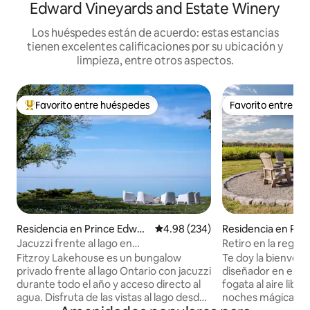
Edward Vineyards and Estate Winery
Los huéspedes están de acuerdo: estas estancias
tienen excelentes calificaciones por su ubicación y
limpieza, entre otros aspectos.
Favorito entre huéspedes
Favorito entre h
De los mejores en Favorito entre huéspedes
Favorito entre h
Residencia en Prince Edwar
Calificación promedio: 4.98 de 5
4.98 (234)
Residencia en Pri
d
Jacuzzi frente al lago en
Retiro en la región
Fitzroy Lakehouse
junto a viñedos - 
Fitzroy Lakehouse es un bungalow
Te doy la bienveni
privado frente al lago Ontario con jacuzzi
diseñador en el c
durante todo el año y acceso directo al
fogata al aire libre
agua. Disfruta de las vistas al lago desde
noches mágicas baj