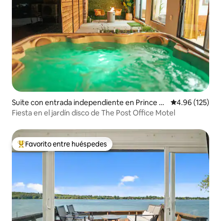
Suite con entrada independiente en Prince E
Calificación p
4.96 (125)
dward
Fiesta en el jardín disco de The Post Office Motel
Favorito entre huéspedes
De los mejores en Favorito entre huéspedes