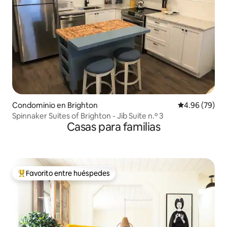
Condominio en Brighton
Calificación p
4.96 (79)
Spinnaker Suites of Brighton - Jib Suite n.º 3
Casas para familias
Favorito entre huéspedes
De los mejores en Favorito entre huéspedes