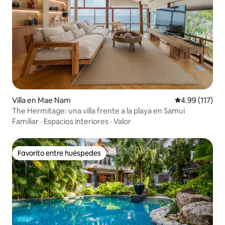
Villa en Mae Nam
Calificación p
4.99 (117)
The Hermitage: una villa frente a la playa en Samui
Familiar
·
Espacios interiores
·
Valor
Favorito entre huéspedes
Favorito entre huéspedes