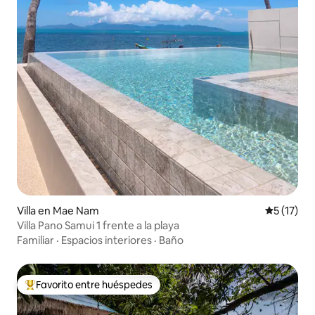
Villa en Mae Nam
Calificaci
5 (17)
Villa Pano Samui 1 frente a la playa
Familiar
·
Espacios interiores
·
Baño
Favorito entre huéspedes
De los mejores en Favorito entre huéspedes