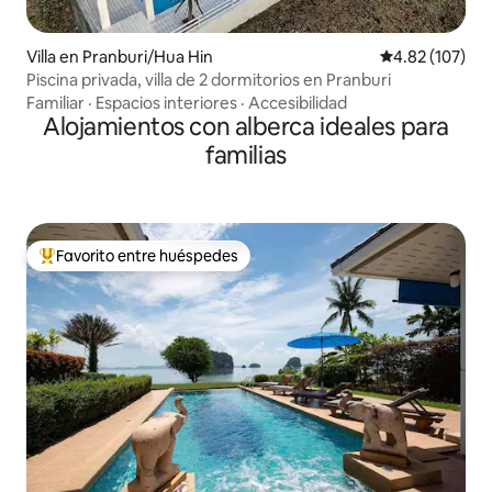
Villa en Pranburi/Hua Hin
Calificación p
4.82 (107)
Piscina privada, villa de 2 dormitorios en Pranburi
Familiar
·
Espacios interiores
·
Accesibilidad
Alojamientos con alberca ideales para
familias
Favorito entre huéspedes
De los mejores en Favorito entre huéspedes