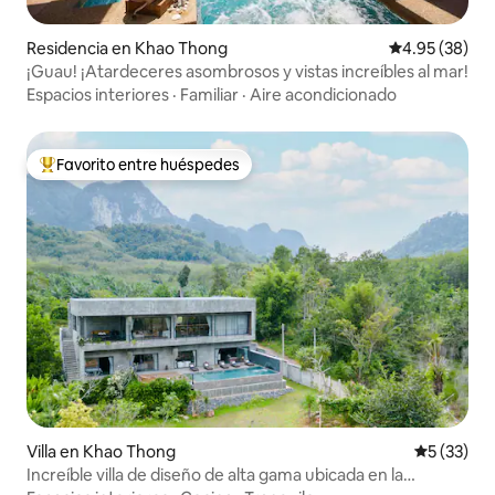
Residencia en Khao Thong
Calificación p
4.95 (38)
¡Guau! ¡Atardeceres asombrosos y vistas increíbles al mar!
Espacios interiores
·
Familiar
·
Aire acondicionado
Favorito entre huéspedes
De los mejores en Favorito entre huéspedes
Villa en Khao Thong
Calificaci
5 (33)
Increíble villa de diseño de alta gama ubicada en la