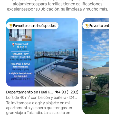
alojamientos para familias tienen calificaciones
excelentes por su ubicación, su limpieza y mucho más.
Favorito entre huéspedes
Favorito entre
De los mejores en Favorito entre huéspedes
De los mejores en
Departamento en Huai Kh
Calificación promedio: 4.93 de 5; 
4.93 (1,202)
wang
Loft de 40 m² con balcón y bañera - D4/3
personas/piscina en la azotea/cerca de
Te invitamos a elegir y alojarte en mi
RCA/cerca del mercado nocturno de
apartamento y espero que tengas un
trenes/cerca de Tonglor
gran viaje a Tailandia. La casa está en