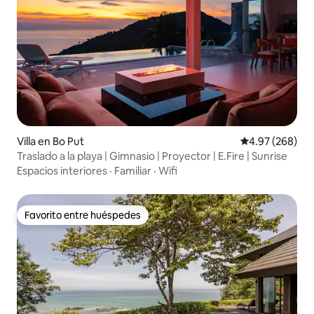
Villa en Bo Put
Calificación pr
4.97 (268)
Traslado a la playa | Gimnasio | Proyector | E.Fire | Sunrise
Espacios interiores
·
Familiar
·
Wifi
Favorito entre huéspedes
Favorito entre huéspedes