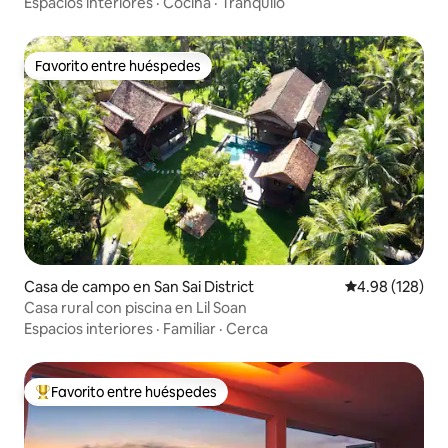
naturaleza
Espacios interiores
·
Cocina
·
Tranquilo
Favorito entre huéspedes
Favorito entre huéspedes
Casa de campo en San Sai District
Calificación pr
4.98 (128)
Casa rural con piscina en Lil Soan
Espacios interiores
·
Familiar
·
Cerca
Favorito entre huéspedes
De los mejores en Favorito entre huéspedes