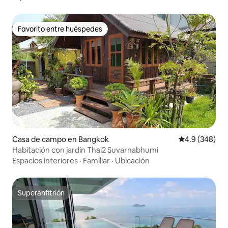
Favorito entre huéspedes
Favorito entre huéspedes
Casa de campo en Bangkok
Calificación p
4.9 (348)
Habitación con jardín Thai2 Suvarnabhumi
Espacios interiores
·
Familiar
·
Ubicación
Superanfitrión
Superanfitrión