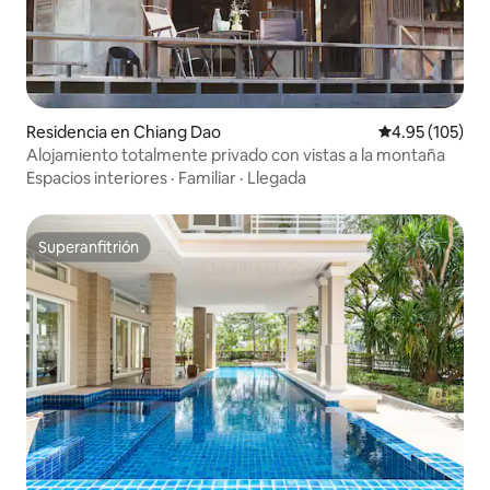
Residencia en Chiang Dao
Calificación p
4.95 (105)
Alojamiento totalmente privado con vistas a la montaña
Espacios interiores
·
Familiar
·
Llegada
Superanfitrión
Superanfitrión