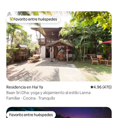
Favorito entre huéspedes
De los mejores en Favorito entre huéspedes
Residencia en Hai Ya
Calificación pr
4.96 (470)
Baan Sri Dha: yoga y alojamiento al estilo Lanna
Familiar
·
Cocina
·
Tranquilo
Favorito entre huéspedes
Favorito entre huéspedes