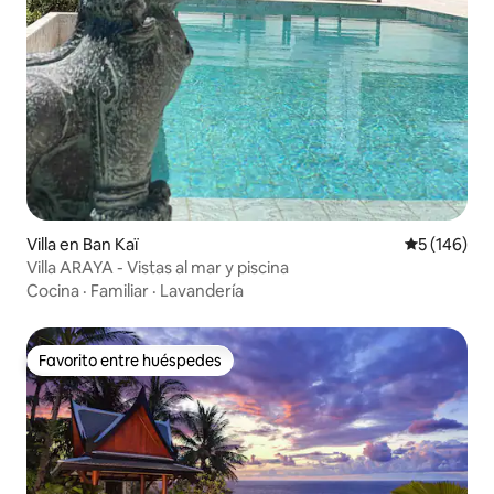
Villa en Ban Kaï
Calificació
5 (146)
Villa ARAYA - Vistas al mar y piscina
Cocina
·
Familiar
·
Lavandería
Favorito entre huéspedes
Favorito entre huéspedes