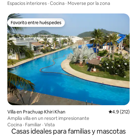
dormitorios, 5 baños, 6 camas, piscina grande con
Espacios interiores
·
Cocina
·
Moverse por la zona
tobogán. Se puede proporcionar desayuno flotante y
servicio de barbacoa a cargo del chef por un cargo
adicional.
Favorito entre huéspedes
Favorito entre huéspedes
Villa en Prachuap Khiri Khan
Calificación 
4.9 (212)
Amplia villa en un resort impresionante
Cocina
·
Familiar
·
Vista
Casas ideales para familias y mascotas