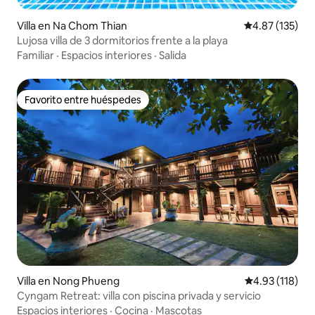
Villa en Na Chom Thian
Calificación p
4.87 (135)
Lujosa villa de 3 dormitorios frente a la playa
Familiar
·
Espacios interiores
·
Salida
Favorito entre huéspedes
Favorito entre huéspedes
Villa en Nong Phueng
Calificación p
4.93 (118)
Cyngam Retreat: villa con piscina privada y servicio
Espacios interiores
·
Cocina
·
Mascotas