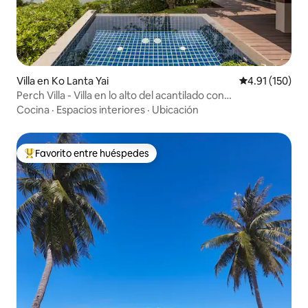
Villa en Ko Lanta Yai
Calificación p
4.91 (150)
Perch Villa - Villa en lo alto del acantilado con
espectaculares vistas al mar
Cocina
·
Espacios interiores
·
Ubicación
Favorito entre huéspedes
De los mejores en Favorito entre huéspedes