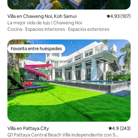
Villa en Chaweng Noi, Koh Samui
Calificación p
4.93 (107)
La mejor vida de lujo | Chaweng Noi
Cocina
·
Espacios interiores
·
Espacios exteriores
Favorito entre huéspedes
Favorito entre huéspedes
Villa en Pattaya City
Calificación p
4.9 (243)
Q1 Pattaya Central Beach Villa independiente con 5