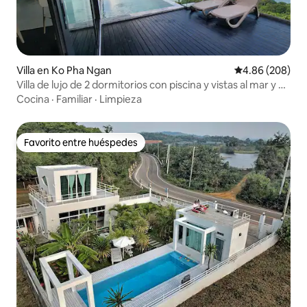
Villa en Ko Pha Ngan
Calificación pr
4.86 (208)
Villa de lujo de 2 dormitorios con piscina y vistas al mar y al
atardecer
Cocina
·
Familiar
·
Limpieza
Favorito entre huéspedes
Favorito entre huéspedes