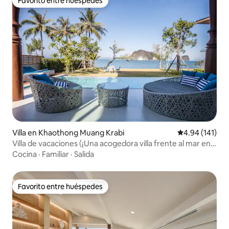
Favorito entre huéspedes
Favorito entre huéspedes
Villa en Khaothong Muang Krabi
Calificación p
4.94 (141)
Villa de vacaciones (¡Una acogedora villa frente al mar en
Krabi!)
Cocina
·
Familiar
·
Salida
Favorito entre huéspedes
Favorito entre huéspedes