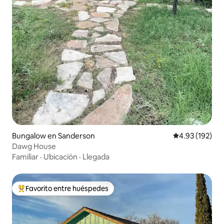
Bungalow en Sanderson
Calificación p
4.93 (192)
Dawg House
Familiar
·
Ubicación
·
Llegada
Favorito entre huéspedes
De los mejores en Favorito entre huéspedes