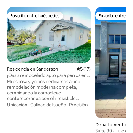
Favorito entre huéspedes
Favorito entre h
Favorito entre huéspedes
Favorito entre h
Residencia en Sanderson
Calificación promedio: 5 de 
5 (17)
¡Oasis remodelado apto para perros en
Texas!
Mi esposa y yo nos dedicamos a una
remodelación moderna completa,
combinando la comodidad
contemporánea con el irresistible
encanto del oeste de Texas para una
Ubicación
·
Calidad del sueño
·
Precisión
escapada verdaderamente relajante.
Como amantes de los perros, sabemos
lo difícil que es encontrar alojamientos
Departamento en
que realmente sean acogedores cuando
n
Suite 90 - Lujo en 
se viaja con cachorros. ¡Por eso, este