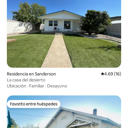
Residencia en Sanderson
Calificación 
4.69 (16)
La casa del desierto
Ubicación
·
Familiar
·
Desayuno
Favorito entre huéspedes
Favorito entre huéspedes