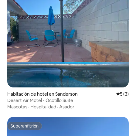
Habitación de hotel en Sanderson
Calificac
5 (3)
Desert Air Motel - Ocotillo Suite
Mascotas
·
Hospitalidad
·
Asador
Superanfitrión
Superanfitrión