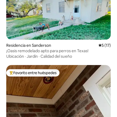
Residencia en Sanderson
Calificaci
5 (17)
¡Oasis remodelado apto para perros en Texas!
Ubicación
·
Jardín
·
Calidad del sueño
Favorito entre huéspedes
De los mejores en Favorito entre huéspedes