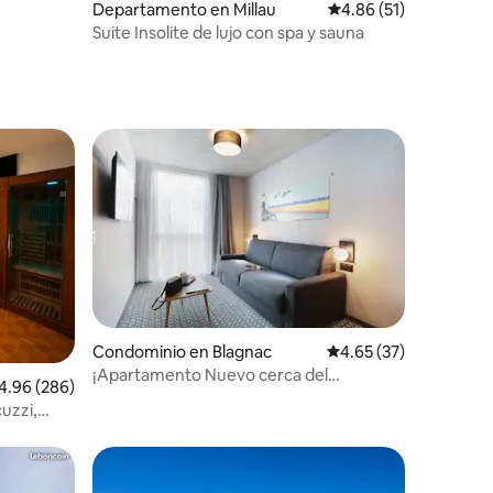
Departamento en Millau
Calificación promedio:
4.86 (51)
Suite Insolite de lujo con spa y sauna
re huéspedes
Condominio en Blagnac
Calificación promedio:
4.65 (37)
¡Apartamento Nuevo cerca del
lificación promedio: 4.96 de 5; 286 evaluaciones
4.96 (286)
Aeropuerto +WiFi Gratis!
uzzi,