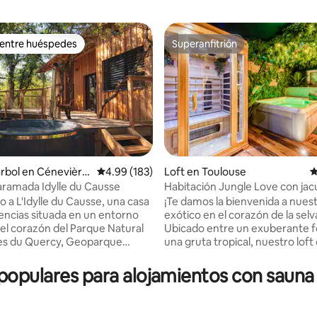
 entre huéspedes
Superanfitrión
 entre huéspedes
Superanfitrión
árbol en Cénevière
Calificación promedio: 4.99 de 5; 183 evaluac
4.99 (183)
Loft en Toulouse
C
ramada Idylle du Causse
Habitación Jungle Love con jac
 5.0 de 5; 121 evaluaciones
interior y sauna
o a L'Idylle du Causse, una casa
¡Te damos la bienvenida a nuest
encias situada en un entorno
exótico en el corazón de la selv
Ubicado entre un exuberante fo
es du Quercy, Geoparque
una gruta tropical, nuestro loft
 la Unesco, bajo el cielo más
una escapada encantadora para
 de Francia, nuestro nido te
amantes que buscan una esca
opulares para alojamientos con sauna 
ra que te escapes durante una
nocturna. Muy acogedor equip
y abras un paréntesis de
un spa completamente privado
en tu vida diaria. A 1 h 30 min
para su uso en total privacidad.