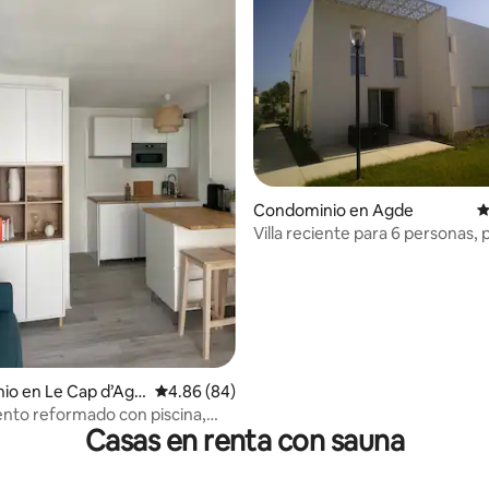
 4.69 de 5; 45 evaluaciones
Condominio en Agde
C
Villa reciente para 6 personas, 
climatizada a 100 m del mar
io en Le Cap d’Agd
Calificación promedio: 4.86 de 5; 84 evaluac
4.86 (84)
nto reformado con piscina,
Casas en renta con sauna
minutos a pie