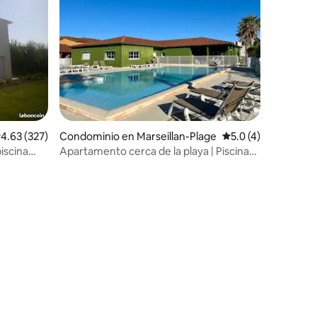
alificación promedio: 4.63 de 5; 327 evaluaciones
4.63 (327)
Condominio en Marseillan-Plage
Calificación promed
5.0 (4)
piscina
Apartamento cerca de la playa | Piscina
exterior
iones