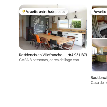
Favorito entre huéspedes
Favorito
De los mejores en Favorito entre huéspedes
Favorito
Residencia en Villefranche-d
Calificación promedio: 
4.95 (187)
e-Panat
CASA 8 personas, cerca del lago con
sauna, piraguas, bicicletas de montaña
Residenc
Casa de m
piscina, s