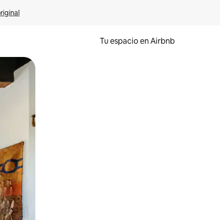
riginal
Tu espacio en Airbnb
ien tocando y deslizando la pantalla.