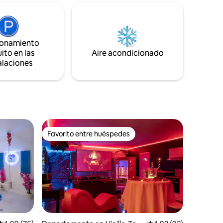
con sauna. Podrá descubrir pequeños
orazón del
arroyos en plena naturaleza cerca de la
s en
casa. Jacuzzi en el exterior ¡Agua no
i y a 5
potable! No hay red, pero hay wifi
.
disponible
ionamiento
ito en las
Aire acondicionado
alaciones
Favorito entre huéspedes
re huéspedes
Favorito entre huéspedes