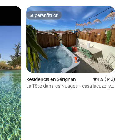
Superanfitrión
Superanfitrión
Residencia en Sérignan
Calificación promedio:
4.9 (143)
La Tête dans les Nuages – casa jacuzzi y
sauna
iones