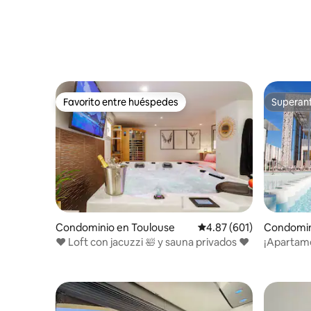
Favorito entre huéspedes
Superanf
Favorito entre huéspedes
Superanf
Condominio en Toulouse
Calificación promedio: 
4.87 (601)
Condomin
♥️ Loft con jacuzzi 🛀 y sauna privados ♥️
¡Apartame
playa! Pi