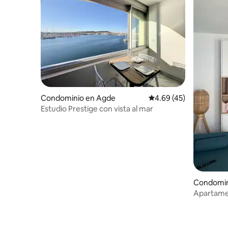
Condominio en Agde
Calificación promedio:
4.69 (45)
Estudio Prestige con vista al mar
Condomin
e
Apartame
playa a 2 