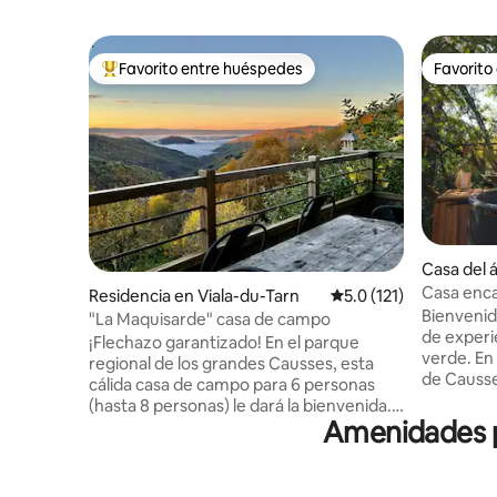
Favorito entre huéspedes
Favorito
De los mejores en Favorito entre huéspedes
Favorito
Casa del 
s
Casa enca
Residencia en Viala-du-Tarn
Calificación promedio:
5.0 (121)
Bienvenid
"La Maquisarde" casa de campo
de experi
¡Flechazo garantizado! En el parque
verde. En el corazón del Parque Natural
regional de los grandes Causses, esta
de Causs
cálida casa de campo para 6 personas
Mundial de
(hasta 8 personas) le dará la bienvenida.
estrellado
Amenidades p
Amantes de la naturaleza o que
espera pa
necesiten recargar las pilas lejos del
estancia 
ajetreo y el bullicio, ¡están en el lugar
bienestar 
indicado! Un lugar propicio para el