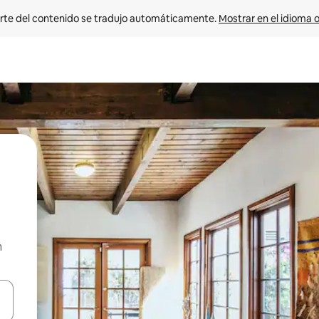
rte del contenido se tradujo automáticamente. 
Mostrar en el idioma o
n
vegar usando las teclas de las flechas hacia arriba y hacia abajo, o b