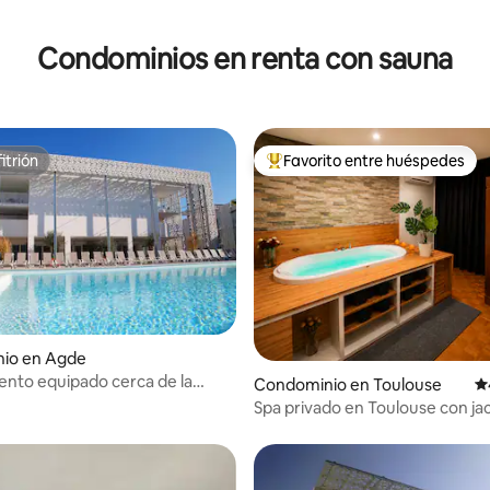
Condominios en renta con sauna
itrión
Favorito entre huéspedes
itrión
De los mejores en Favorito ent
4.87 de 5; 601 evaluaciones
io en Agde
nto equipado cerca de la
Condominio en Toulouse
Ca
scina de temporada
Spa privado en Toulouse con jac
sauna y aire acondicionado