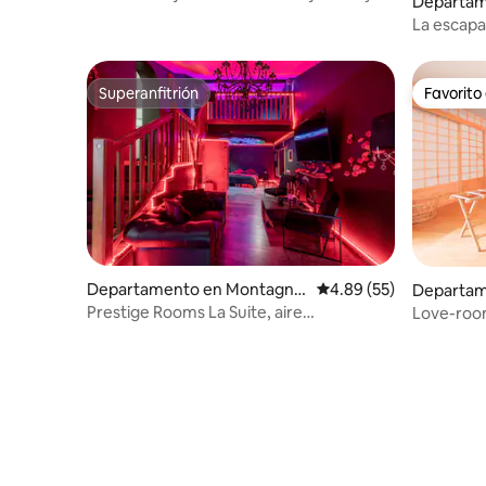
Departam
sauna
ille
La escapa
Superanfitrión
Favorito
Superanfitrión
Favorito
Departamento en Montagna
Calificación promedio:
4.89 (55)
Departam
c
Prestige Rooms La Suite, aire
Love-room
acondicionado, bañera de hidromasaje y
jacuzzi)
sauna