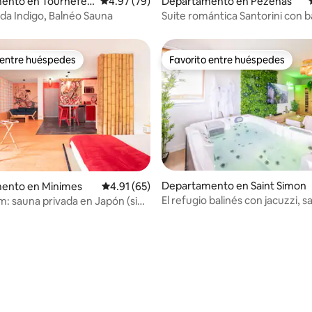
ento en Tournefeu
Calificación promedio: 4.97 de 5; 79 evaluac
4.97 (79)
Departamento en Pézenas
da Indigo, Balnéo Sauna
Suite romántica Santorini con b
sauna
 entre huéspedes
Favorito entre huéspedes
 entre huéspedes
Favorito entre huéspedes
 4.89 de 5; 55 evaluaciones
Departamento en Saint Simon
ento en Minimes
Calificación promedio: 4.91 de 5; 65 evaluac
4.91 (65)
El refugio balinés con jacuzzi, s
: sauna privada en Japón (sin
piscina en Cugnaux