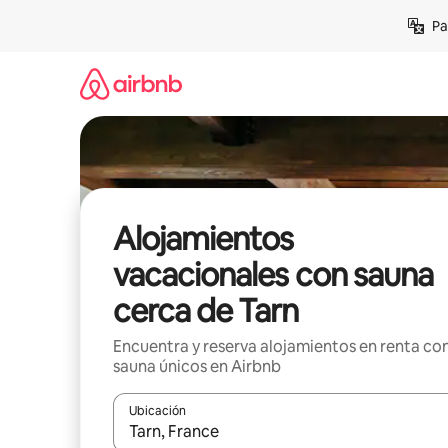
Ir
Pa
al
contenido
Alojamientos
vacacionales con sauna
cerca de Tarn
Encuentra y reserva alojamientos en renta co
sauna únicos en Airbnb
Ubicación
Cuando los resultados estén disponibles, podrás na