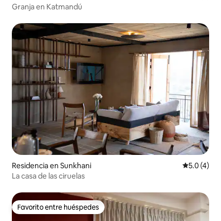
Granja en Katmandú
Residencia en Sunkhani
Calificació
5.0 (4)
La casa de las ciruelas
Favorito entre huéspedes
Favorito entre huéspedes