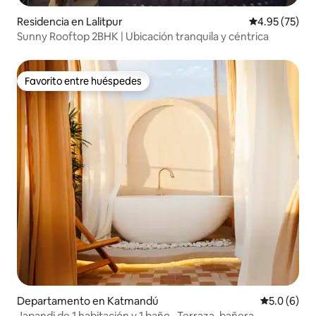
Residencia en Lalitpur
Calificación 
4.95 (75)
Sunny Rooftop 2BHK | Ubicación tranquila y céntrica
Favorito entre huéspedes
Favorito entre huéspedes
Departamento en Katmandú
Calificació
5.0 (6)
Japandi de 1 habitación y 1 baño · Terraza, bañera