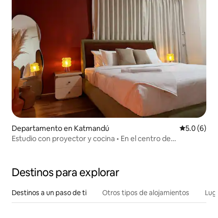
Departamento en Katmandú
Calificació
5.0 (6)
Estudio con proyector y cocina • En el centro de
Katmandú
Destinos para explorar
Destinos a un paso de ti
Otros tipos de alojamientos
Lug