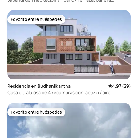
profunda y ducha con techo de cristal
Favorito entre huéspedes
Favorito entre huéspedes
Residencia en Budhanilkantha
Calificación p
4.97 (29)
Casa ultralujosa de 4 recámaras con jacuzzi / aire
acondicionado
Favorito entre huéspedes
Favorito entre huéspedes