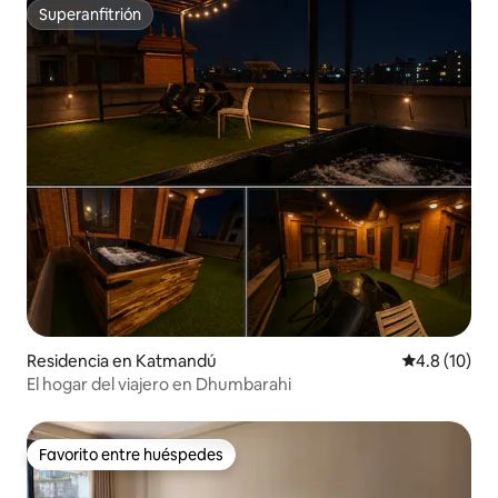
Superanfitrión
Superanfitrión
Residencia en Katmandú
Calificación
4.8 (10)
El hogar del viajero en Dhumbarahi
Favorito entre huéspedes
Favorito entre huéspedes