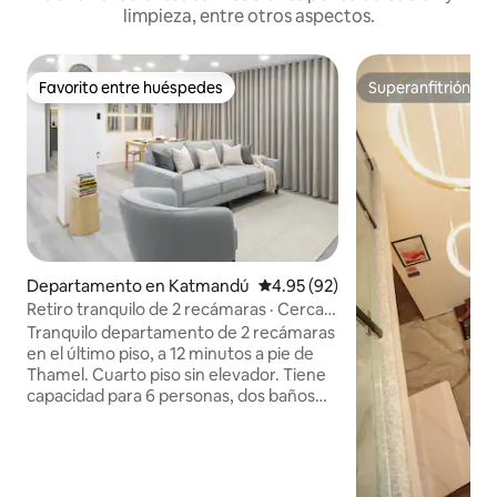
limpieza, entre otros aspectos.
Favorito entre huéspedes
Superanfitrión
Favorito entre huéspedes
Superanfitrión
Departamento en Katmandú
Calificación promedio: 4.95 de 
4.95 (92)
Retiro tranquilo de 2 recámaras · Cerca
del aeropuerto · Proyector
Tranquilo departamento de 2 recámaras
en el último piso, a 12 minutos a pie de
Thamel. Cuarto piso sin elevador. Tiene
capacidad para 6 personas, dos baños
completos, aire acondicionado en toda la
casa, balcón privado, cocina completa,
espacio de trabajo dedicado, TV 4K en la
sala y cine con proyector de pared en el