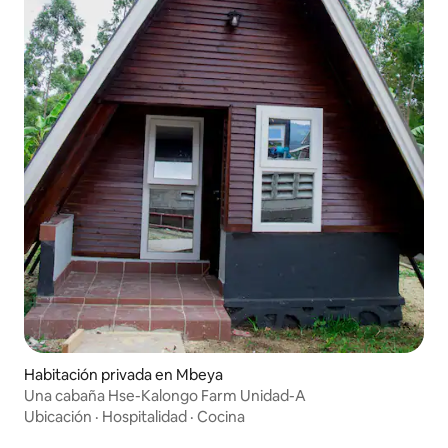
Habitación privada en Mbeya
Una cabaña Hse-Kalongo Farm Unidad-A
Ubicación
·
Hospitalidad
·
Cocina