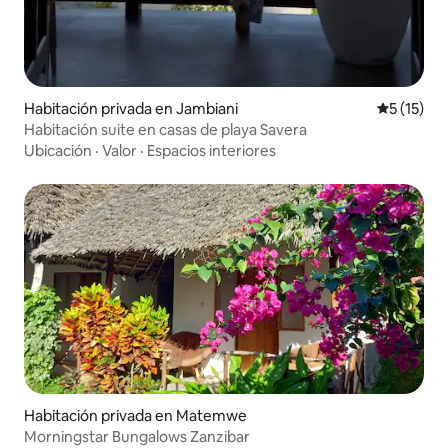
Habitación privada en Jambiani
Calificaci
5 (15)
Habitación suite en casas de playa Savera
Ubicación
·
Valor
·
Espacios interiores
Habitación privada en Matemwe
Morningstar Bungalows Zanzibar