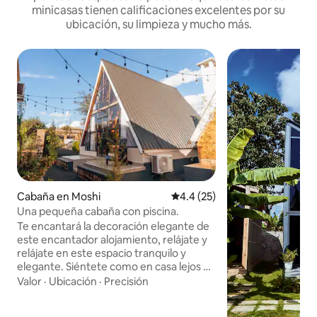
minicasas tienen calificaciones excelentes por su
ubicación, su limpieza y mucho más.
Cabaña en Moshi
Calificación promedio: 4.4 de 
4.4 (25)
Una pequeña cabaña con piscina.
Te encantará la decoración elegante de
este encantador alojamiento, relájate y
relájate en este espacio tranquilo y
elegante. Siéntete como en casa lejos de
casa, Pazuri Homes Apartments
Valor
·
Ubicación
·
Precisión
garantiza una estancia agradable para
todos nuestros huéspedes, con