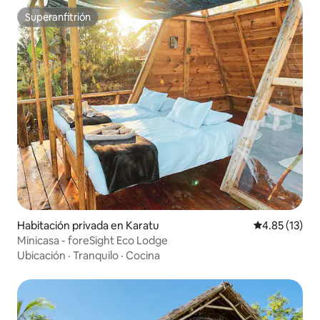
Superanfitrión
Superanfitrión
Habitación privada en Karatu
Calificación 
4.85 (13)
Minicasa - foreSight Eco Lodge
Ubicación
·
Tranquilo
·
Cocina