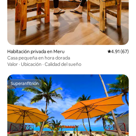
Habitación privada en Meru
Calificación 
4.91 (67)
Casa pequeña en hora dorada
Valor
·
Ubicación
·
Calidad del sueño
Superanfitrión
Superanfitrión