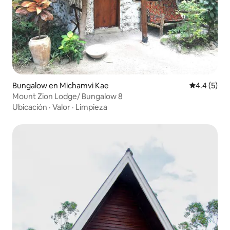
Bungalow en Michamvi Kae
Calificació
4.4 (5)
Mount Zion Lodge/ Bungalow 8
Ubicación
·
Valor
·
Limpieza