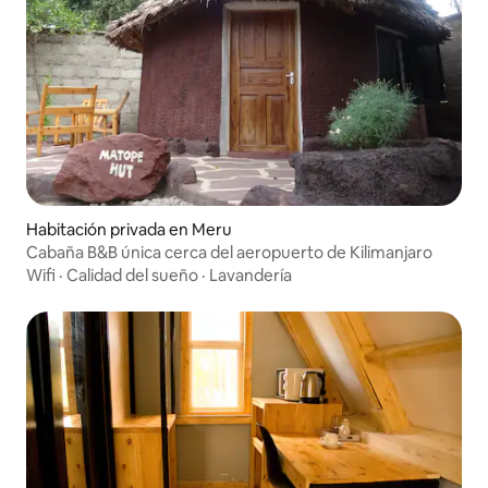
Habitación privada en Meru
Cabaña B&B única cerca del aeropuerto de Kilimanjaro
Wifi
·
Calidad del sueño
·
Lavandería