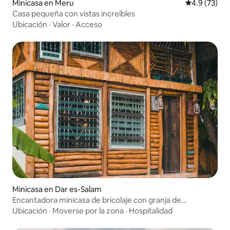
Minicasa en Meru
Calificación
4.9 (73)
Casa pequeña con vistas increíbles
Ubicación
·
Valor
·
Acceso
Minicasa en Dar es-Salam
Encantadora minicasa de bricolaje con granja de
permacultura
Ubicación
·
Moverse por la zona
·
Hospitalidad