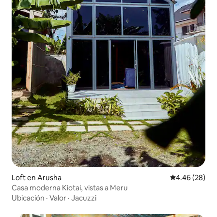
Loft en Arusha
Calificación p
4.46 (28)
Casa moderna Kiotai, vistas a Meru
Ubicación
·
Valor
·
Jacuzzi