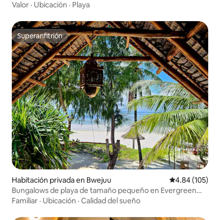
Valor
·
Ubicación
·
Playa
Superanfitrión
Superanfitrión
Habitación privada en Bwejuu
Calificación pr
4.84 (105)
Bungalows de playa de tamaño pequeño en Evergreen
Bungalows
Familiar
·
Ubicación
·
Calidad del sueño