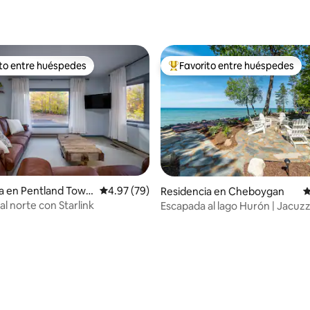
4.98 de 5; 201 evaluaciones
ito entre huéspedes
Favorito entre huéspedes
ejores en Favorito entre huéspedes
De los mejores en Favorito ent
a en Pentland Town
Calificación promedio: 4.97 de 5; 79 evaluac
4.97 (79)
Residencia en Cheboygan
C
l norte con Starlink
Escapada al lago Hurón | Jacuzz
io: 5 de 5; 33 evaluaciones
atardeceres