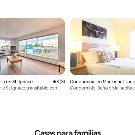
4.97 de 5; 183 evaluaciones
o en St. Ignace
Calificación promedio: 3 de 5; 3 evaluac
3 (3)
Condominio en Mackinac Islan
o St Ignace transitable con
Condominio-Baño en la habitac
4.82 de 5; 221 evaluaciones
lago Huron
Casas para familias