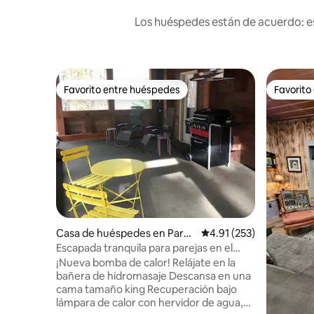
Los huéspedes están de acuerdo: es
Favorito entre huéspedes
Favorito
Favorito entre huéspedes
Favorito
Casa de huéspedes en Parad
Calificación promedio: 
4.91 (253)
ise
Escapada tranquila para parejas en el
bosque del lago Superior
¡Nueva bomba de calor! Relájate en la
bañera de hidromasaje Descansa en una
cama tamaño king Recuperación bajo
lámpara de calor con hervidor de agua,