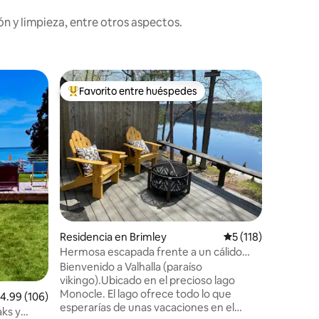
n y limpieza, entre otros aspectos.
Residenc
Favorito entre huéspedes
Favorit
re huéspedes
De los mejores en Favorito entre huéspedes
Favorit
Waiska B
Bienveni
situada e
Bay. Esta acogedora cabaña ofrece vistas
a Canadá 
lago que vie
hamaca o
la acogedora c
perfecta
como cam
Residencia en Brimley
Calificación promed
5 (118)
todos los
en la penínsu
Hermosa escapada frente a un cálido
senderism
lago interior
Bienvenido a Valhalla (paraíso
motonieve
vikingo).Ubicado en el precioso lago
nocturna,
Monocle. El lago ofrece todo lo que
alificación promedio: 4.99 de 5; 106 evaluaciones
4.99 (106)
exploraci
esperarías de unas vacaciones en el
aks y