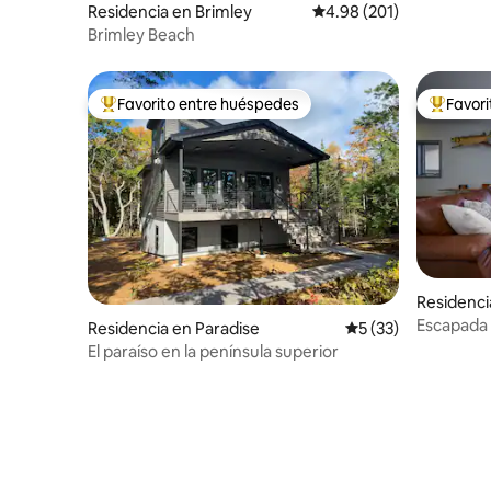
Residencia en Brimley
Calificación promedio: 
4.98 (201)
Brimley Beach
Favorito entre huéspedes
Favor
De los mejores en Favorito entre huéspedes
De los m
Residenci
ship
Escapada a
Residencia en Paradise
Calificación promed
5 (33)
El paraíso en la península superior