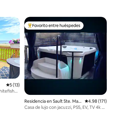
Favorito entre huéspedes
De los mejores en Favorito entre huéspedes
iones
Calificación promedio: 5 de 5; 13 evaluaciones
5 (13)
hitefish
Residencia en Sault Ste. Mari
Calificación promedio:
4.98 (171)
e
Casa de lujo con jacuzzi, PS5, EV, TV 4k de
75 pulgadas y barbacoa