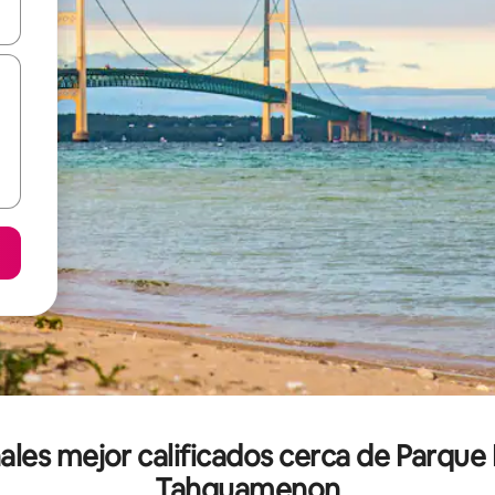
vegar usando las teclas de las flechas hacia arriba y hacia abajo, o b
les mejor calificados cerca de Parque 
Tahquamenon