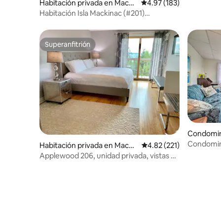
Habitación privada en Macki
Calificación promedio: 
4.97 (183)
nac Island
Habitación Isla Mackinac (#201)
Condominio Cedarwood
Superanfitrión
Superanfitrión
Condomini
Condomini
Habitación privada en Macki
Calificación promedio: 
4.82 (221)
vistas al 
nac Island
Applewood 206, unidad privada, vistas al
puente y al agua