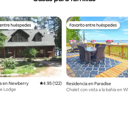
 entre huéspedes
Favorito entre huéspedes
 entre huéspedes
Favorito entre huéspedes
ia en Newberry
Calificación promedio: 4.95 de 5; 122 evaluac
4.95 (122)
Residencia en Paradise
ke Lodge
Chalet con vista a la bahía en W
Bay, (3 dormitorios/2 baños)