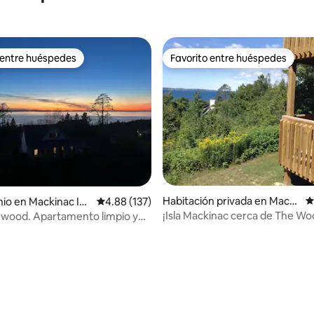
 entre huéspedes
Favorito entre huéspedes
 entre huéspedes
Favorito entre huéspedes
Habitación privada en Macki
C
o en Mackinac Isl
Calificación promedio: 4.88 de 5; 137 evaluac
4.88 (137)
nac Island
¡Isla Mackinac cerca de The Wo
ewood. Apartamento limpio y
Stonecliffe!
de 1 dormitorio con cocina.