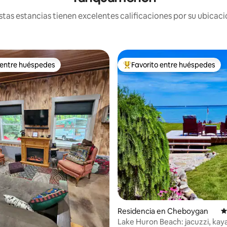
tas estancias tienen excelentes calificaciones por su ubicació
 entre huéspedes
Favorito entre huéspedes
 entre huéspedes
De los mejores en Favorito ent
4.91 de 5; 253 evaluaciones
Residencia en Cheboygan
C
Lake Huron Beach: jacuzzi, kay