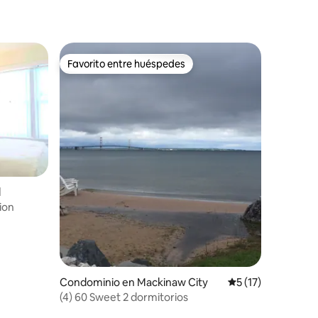
Favorito entre huéspedes
Favorito entre huéspedes
iones
d
ion
Condominio en Mackinaw City
Calificación prome
5 (17)
(4) 60 Sweet 2 dormitorios