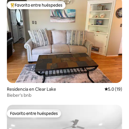
Favorito entre huéspedes
De los mejores en Favorito entre huéspedes
Residencia en Clear Lake
Calificación
5.0 (19)
Bieber's bnb
Favorito entre huéspedes
Favorito entre huéspedes