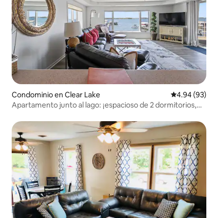
Condominio en Clear Lake
Calificación p
4.94 (93)
Apartamento junto al lago: ¡espacioso de 2 dormitorios,
con las mejores vistas al lago!