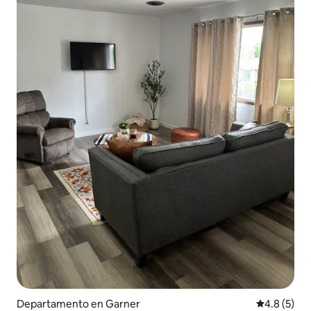
Departamento en Garner
Calificació
4.8 (5)