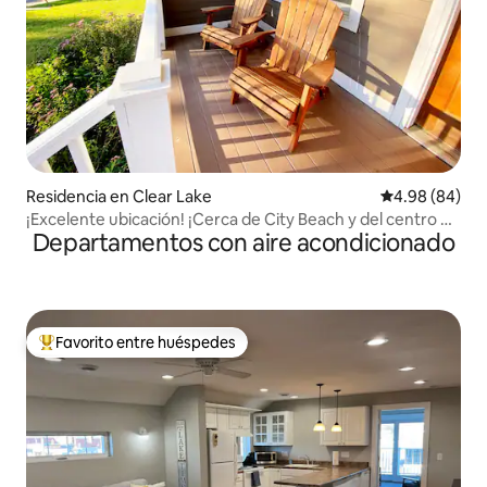
Residencia en Clear Lake
Calificación p
4.98 (84)
¡Excelente ubicación! ¡Cerca de City Beach y del centro de
Departamentos con aire acondicionado
CL!
Favorito entre huéspedes
De los mejores en Favorito entre huéspedes