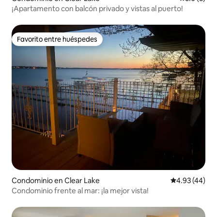
¡Apartamento con balcón privado y vistas al puerto!
Favorito entre huéspedes
Favorito entre huéspedes
Condominio en Clear Lake
Calificación 
4.93 (44)
Condominio frente al mar: ¡la mejor vista!