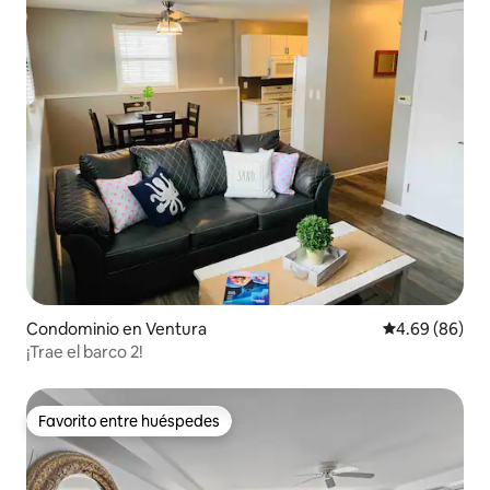
Condominio en Ventura
Calificación p
4.69 (86)
¡Trae el barco 2!
Favorito entre huéspedes
Favorito entre huéspedes