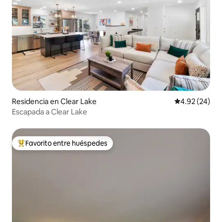
Residencia en Clear Lake
Calificación p
4.92 (24)
Escapada a Clear Lake
Favorito entre huéspedes
De los mejores en Favorito entre huéspedes