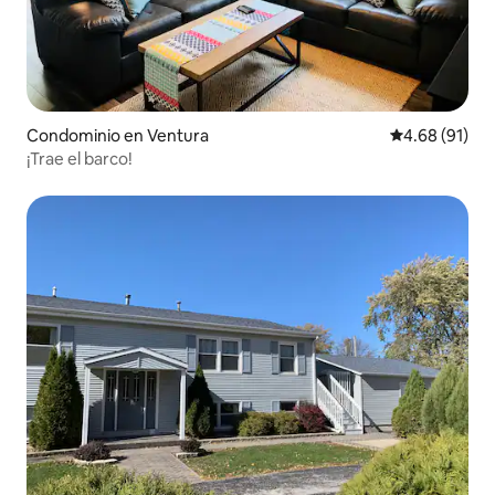
Condominio en Ventura
Calificación 
4.68 (91)
¡Trae el barco!