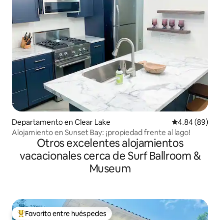
Departamento en Clear Lake
Calificación p
4.84 (89)
Alojamiento en Sunset Bay: ¡propiedad frente al lago!
Otros excelentes alojamientos
vacacionales cerca de Surf Ballroom &
Museum
Favorito entre huéspedes
De los mejores en Favorito entre huéspedes