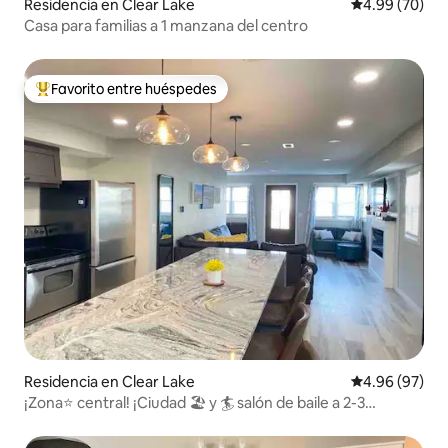
Residencia en Clear Lake
Calificación p
4.99 (70)
Casa para familias a 1 manzana del centro
Favorito entre huéspedes
De los mejores en Favorito entre huéspedes
Residencia en Clear Lake
Calificación p
4.96 (97)
¡Zona⭐️ central! ¡Ciudad 🏖 y 🏄 salón de baile a 2-3
manzanas a pie!