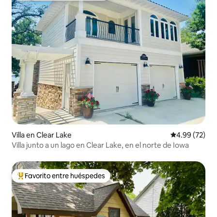
Villa en Clear Lake
Calificación p
4.99 (72)
Villa junto a un lago en Clear Lake, en el norte de Iowa
Favorito entre huéspedes
De los mejores en Favorito entre huéspedes