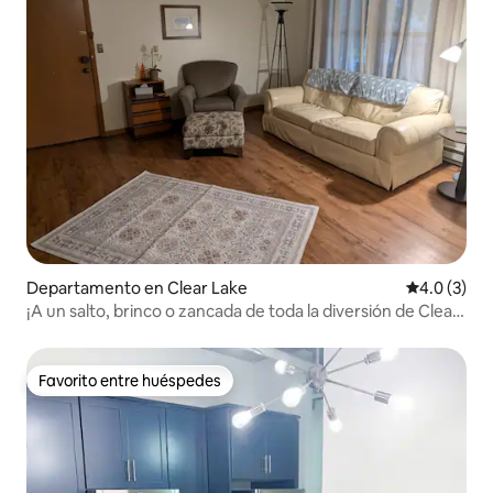
Departamento en Clear Lake
Calificació
4.0 (3)
¡A un salto, brinco o zancada de toda la diversión de Clear
Lakes!
Favorito entre huéspedes
Favorito entre huéspedes