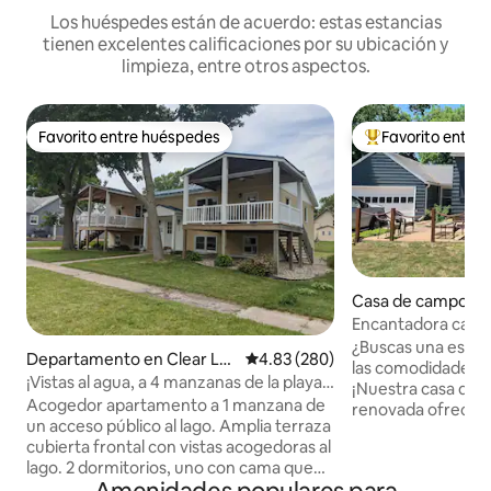
Los huéspedes están de acuerdo: estas estancias
tienen excelentes calificaciones por su ubicación y
limpieza, entre otros aspectos.
Favorito entre huéspedes
Favorito entre
Favorito entre huéspedes
De los mejores en
Casa de campo en 
ke
Encantadora casa 
al lago, con aparc
¿Buscas una escap
Departamento en Clear Lak
Calificación promedio: 4.83 de 5
4.83 (280)
instalaciones
las comodidades d
e
¡Vistas al agua, a 4 manzanas de la playa
¡Nuestra casa de 
pública y del centro de la ciudad!
Acogedor apartamento a 1 manzana de
renovada ofrece 
un acceso público al lago. Amplia terraza
ubicación para un 
cubierta frontal con vistas acogedoras al
cualquier época d
lago. 2 dormitorios, uno con cama queen
6 personas en cama
con la parte superior acolchada. El