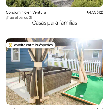
Condominio en Ventura
Calificación 
4.55 (42)
¡Trae el barco 3!
Casas para familias
Favorito entre huéspedes
De los mejores en Favorito entre huéspedes