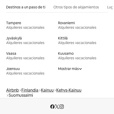
Destinos a un paso de ti
Otros tipos de alojamientos
Lug
Tampere
Rovaniemi
Alquileres vacacionales
Alquileres vacacionales
Jyväskylä
Kittilä
Alquileres vacacionales
Alquileres vacacionales
Vaasa
Kuusamo
Alquileres vacacionales
Alquileres vacacionales
Joensuu
Mostrar más
Alquileres vacacionales
Airbnb
Finlandia
Kainuu
Kehys-Kainuu
Suomussalmi