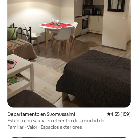
Departamento en Suomussalmi
Calificación p
4.55 (159)
Estudio con sauna en el centro de la ciudad de
Suomussalmi
Familiar
·
Valor
·
Espacios exteriores