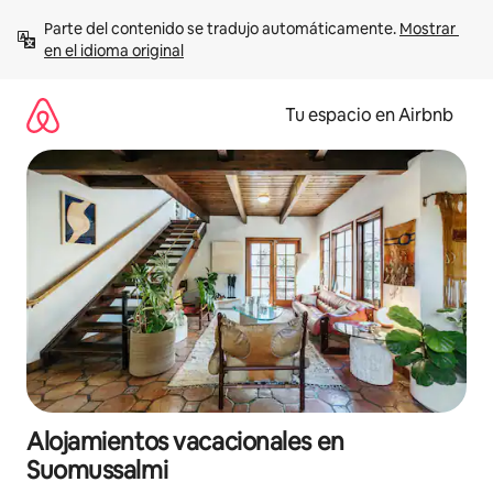
Ir
Parte del contenido se tradujo automáticamente. 
Mostrar 
al
en el idioma original
contenido
Tu espacio en Airbnb
Alojamientos vacacionales en
Suomussalmi