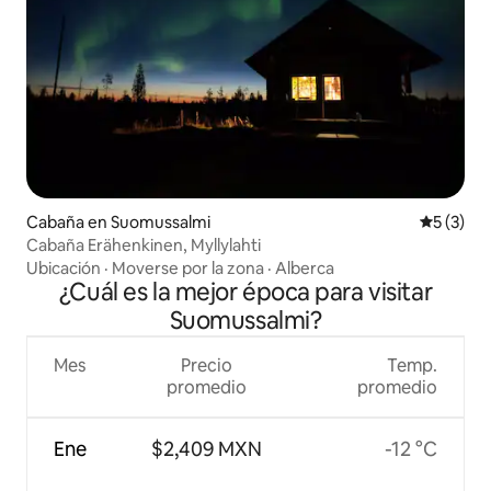
Cabaña en Suomussalmi
Calificac
5 (3)
Cabaña Erähenkinen, Myllylahti
Ubicación
·
Moverse por la zona
·
Alberca
¿Cuál es la mejor época para visitar
Suomussalmi?
Mes
Precio
Temp.
promedio
promedio
Ene
$2,409 MXN
-12 °C