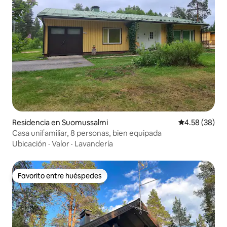
Residencia en Suomussalmi
Calificación p
4.58 (38)
Casa unifamiliar, 8 personas, bien equipada
Ubicación
·
Valor
·
Lavandería
Favorito entre huéspedes
Favorito entre huéspedes