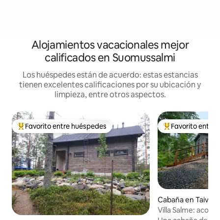
Alojamientos vacacionales mejor
calificados en Suomussalmi
Los huéspedes están de acuerdo: estas estancias
tienen excelentes calificaciones por su ubicación y
limpieza, entre otros aspectos.
Favorito entre huéspedes
Favorito entre
De los mejores en Favorito entre huéspedes
De los mejores en
Cabaña en Taivalk
Villa Salme: acog
madera junto al la