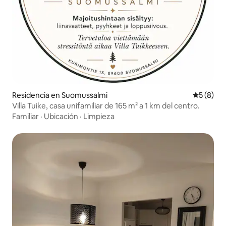
Residencia en Suomussalmi
Calificac
5 (8)
Villa Tuike, casa unifamiliar de 165 m² a 1 km del centro.
Familiar
·
Ubicación
·
Limpieza