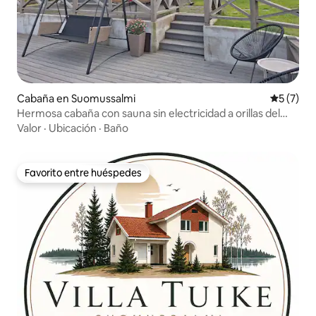
Cabaña en Suomussalmi
Calificac
5 (7)
Hermosa cabaña con sauna sin electricidad a orillas del
lago Jumalisjärvi
Valor
·
Ubicación
·
Baño
Favorito entre huéspedes
Favorito entre huéspedes