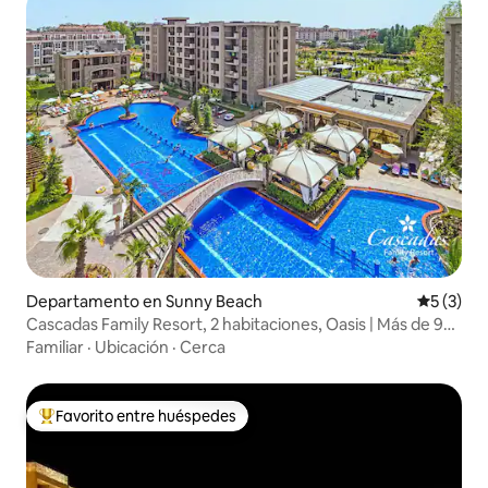
Departamento en Sunny Beach
Calificac
5 (3)
Cascadas Family Resort, 2 habitaciones, Oasis | Más de 9
piscinas y spa
Familiar
·
Ubicación
·
Cerca
Favorito entre huéspedes
De los mejores en Favorito entre huéspedes