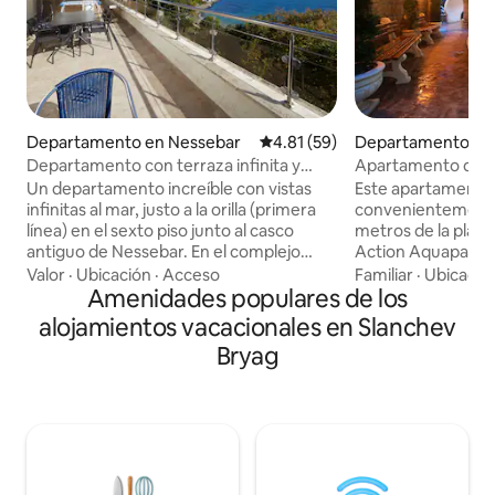
Departamento en Nessebar
Calificación promedio: 4.81 de 
4.81 (59)
Departamento en
ch
Departamento con terraza infinita y
Apartamento de l
vista al mar en Nessebar, 1 recámara
Un departamento increíble con vistas
Este apartamento 
infinitas al mar, justo a la orilla (primera
convenientemente
línea) en el sexto piso junto al casco
metros de la playa
antiguo de Nessebar. En el complejo
Action Aquapark. ¡También hay
también puedes encontrar dos
cafeterías, restau
Valor
·
Ubicación
·
Acceso
Familiar
·
Ubicació
supermercados, farmacia, banco(cajero
Amenidades populares de los
supermercados, lo
automático), bar y tienda de helados. Se
emocionantes vaca
alojamientos vacacionales en Slanchev
tarda unos 2 minutos en llegar a la playa
una escapada romántica! Es
Bryag
sur de Nessebar y a 5-10 minutos del
"Sweet Homes 2" c
casco antiguo de Nessebars. El
de temporada, pis
departamento en las imágenes recién
hammam, gimnasio,
renovadas y nuevas seguirán. Se
horas, sala de jueg
proporciona una guía personalizada con
infantil, zona de b
lugares recomendados (playas
También ofrece WiFi
agradables, lugares de interés,
alberca desde nue