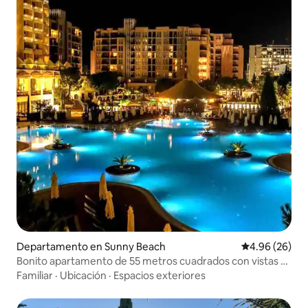
Departamento en Sunny Beach
Calificación p
4.96 (26)
Bonito apartamento de 55 metros cuadrados con vistas al
mar, wifi y caja fuerte gratis.
Familiar
·
Ubicación
·
Espacios exteriores