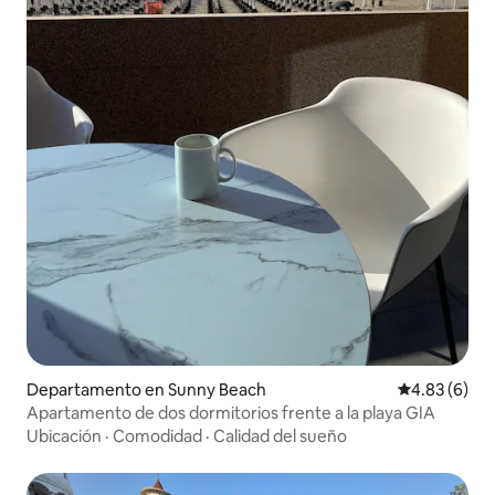
Departamento en Sunny Beach
Calificación
4.83 (6)
Apartamento de dos dormitorios frente a la playa GIA
Ubicación
·
Comodidad
·
Calidad del sueño