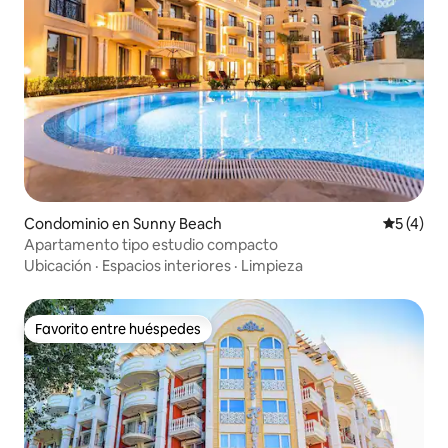
Condominio en Sunny Beach
Calificac
5 (4)
Apartamento tipo estudio compacto
Ubicación
·
Espacios interiores
·
Limpieza
Favorito entre huéspedes
Favorito entre huéspedes