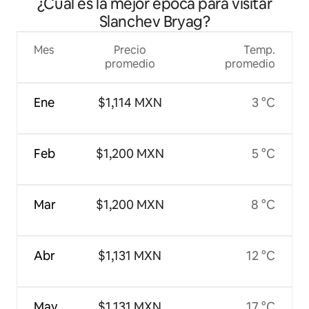
¿Cuál es la mejor época para visitar
Slanchev Bryag?
Mes
Precio
Temp.
promedio
promedio
Ene
$1,114 MXN
3 °C
Feb
$1,200 MXN
5 °C
Mar
$1,200 MXN
8 °C
Abr
$1,131 MXN
12 °C
May
$1,131 MXN
17 °C