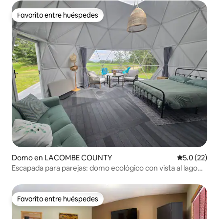
Favorito entre huéspedes
Favorito entre huéspedes
Domo en LACOMBE COUNTY
Calificación
5.0 (22)
Escapada para parejas: domo ecológico con vista al lago
n.º 3
Favorito entre huéspedes
Favorito entre huéspedes