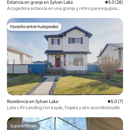
Estancia en granja en Sylvan Lake
Calificación
5.0 (28)
Acogedora estancia en una granja y retiro para equipos
en Sylvan Lake
Favorito entre huéspedes
Favorito entre huéspedes
Residencia en Sylvan Lake
Calificació
5.0 (7)
Lake Life Landing con kayak, fogata y aire acondicionado
Superanfitrión
Superanfitrión