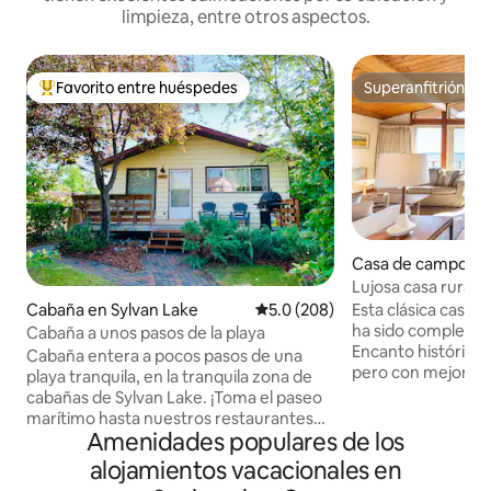
limpieza, entre otros aspectos.
Favorito entre huéspedes
Superanfitrión
De los mejores en Favorito entre huéspedes
Superanfitrión
Casa de campo en B
Lujosa casa rural f
muelle privado y 
Esta clásica casa 
Cabaña en Sylvan Lake
Calificación promedio: 5.0 de 5
5.0 (208)
ha sido completa
Cabaña a unos pasos de la playa
Encanto histórico 
Cabaña entera a pocos pasos de una
pero con mejoras
playa tranquila, en la tranquila zona de
elegantes. Disfrut
cabañas de Sylvan Lake. ¡Toma el paseo
privado al lago sin
marítimo hasta nuestros restaurantes
preocuparte. Tres
Amenidades populares de los
del centro, parques infantiles y tiendas
altillo para niños.
locales! Utiliza nuestras tablas de remo y
alojamientos vacacionales en
capacidad para 6+
equipo de playa para disfrutar del lago.