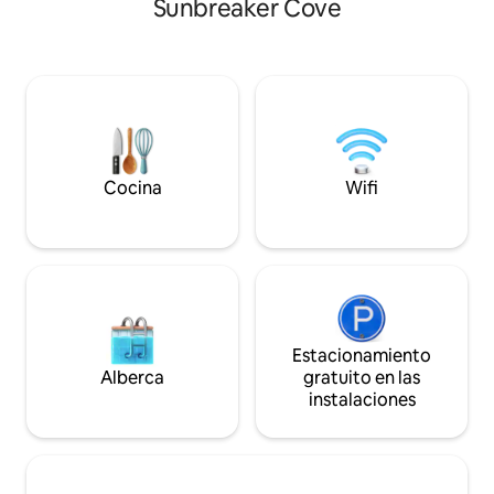
Sunbreaker Cove
elevador de barco. Parte muy tranqui
Disfruta de nuestro pozo de fuego,
del lago silvano. 
terrazas delanteras y traseras y patio
cocina nuevos y barb
trasero privado cerrado. Aparcamiento
desde el muelle o 
disponible convenientemente enfrente.
pasar el día. Incre
Desde nuestra ubicación puedes ir
desde el muelle y 
caminando a cualquier lugar y ahorrarte
durante todo el día
las tarifas de estacionamiento. ¡Nuestra
septiembre.
acogedora cabaña está equipada con
todas las necesidades que necesitas
Cocina
Wifi
para una estancia maravillosa en el lago!
Estacionamiento
Alberca
gratuito en las
instalaciones