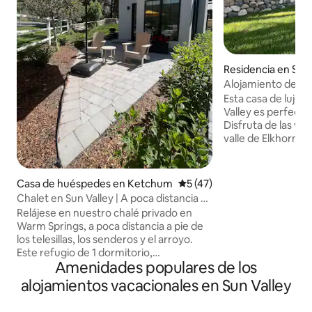
Residencia en Sun 
Alojamiento de lujo
Elkhorn
Esta casa de lujo 
Valley es perfecta 
Disfruta de las vist
valle de Elkhorn, u
una terraza para re
características int
de madera, chimen
Casa de huéspedes en Ketchum
Calificación promedio: 5 de 
5 (47)
decoración rústica
Chalet en Sun Valley | A poca distancia a
estilo occidental. R
pie de los telesillas + Apto para bicicletas
Relájese en nuestro chalé privado en
mira la televisión 
Warm Springs, a poca distancia a pie de
habitaciones o cal
los telesillas, los senderos y el arroyo.
las tres chimeneas
Este refugio de 1 dormitorio,
pasos del autobús
Amenidades populares de los
cuidadosamente diseñado, es el punto
el ascensor. La cas
de partida perfecto para practicar esquí,
alojamientos vacacionales en Sun Valley
complejo de piscin
senderismo, ciclismo o relajarse en Sun
lado de la calle.
Valley. Situado en uno de los vecindarios