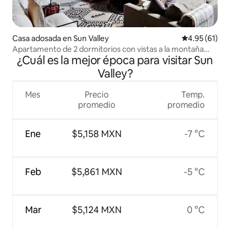
Casa adosada en Sun Valley
Calificación 
4.95 (61)
Apartamento de 2 dormitorios con vistas a la montaña
¿Cuál es la mejor época para visitar Sun
Baldy al pie de $$
Valley?
Mes
Precio
Temp.
promedio
promedio
Ene
$5,158 MXN
-7 °C
Feb
$5,861 MXN
-5 °C
Mar
$5,124 MXN
0 °C