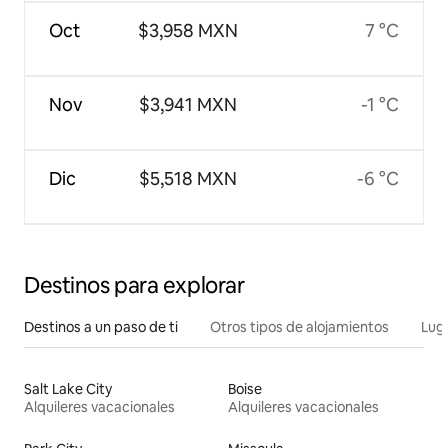
Oct
$3,958 MXN
7 °C
Nov
$3,941 MXN
-1 °C
Dic
$5,518 MXN
-6 °C
Destinos para explorar
Destinos a un paso de ti
Otros tipos de alojamientos
Lug
Salt Lake City
Boise
Alquileres vacacionales
Alquileres vacacionales