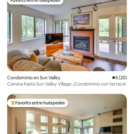
Favorito entre huéspedes
Favorito entre huéspedes
Condominio en Sun Valley
Calificaci
5 (20)
Camina hasta Sun Valley Village: ¡Condominio con terraza!
Favorito entre huéspedes
De los mejores en Favorito entre huéspedes