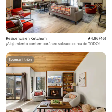
Residencia en Ketchum
Calificación p
4.96 (46)
¡Alojamiento contemporáneo soleado cerca de TODO!
Superanfitrión
Superanfitrión