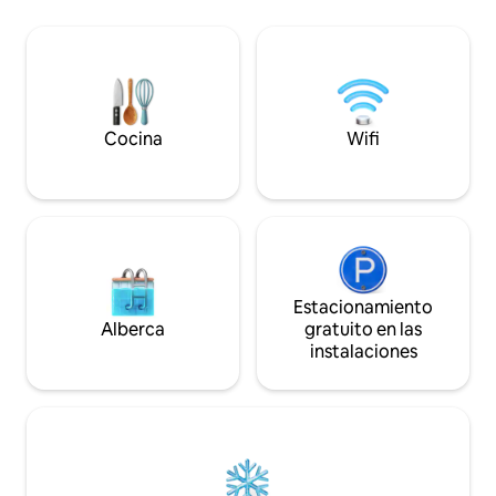
más atractivos de Ketchum, a solo
200 yardas del telesquí de Warm Springs
y a pocos minutos del centro de la
ciudad. Interior limpio y moderno con
todo lo que necesitas para una estancia
cómoda. Apto para bicicletas, con
espacio de guardado seguro, puesto de
Cocina
Wifi
reparación y estación de lavado; ideal
para ciclismo de carretera y de montaña.
STR23-00041
Estacionamiento
Alberca
gratuito en las
instalaciones