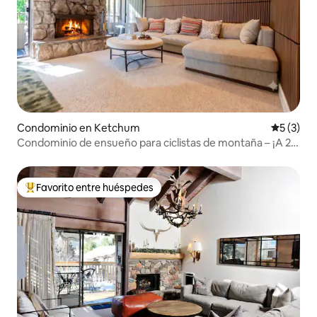
Condominio en Ketchum
Calificac
5 (3)
Condominio de ensueño para ciclistas de montaña – ¡A 2
minutos del albergue!
Favorito entre huéspedes
De los mejores en Favorito entre huéspedes