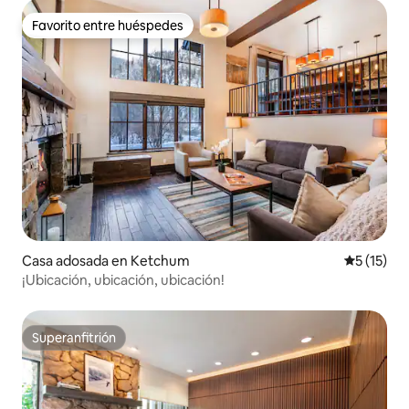
Favorito entre huéspedes
Favorito entre huéspedes
Casa adosada en Ketchum
Calificaci
5 (15)
¡Ubicación, ubicación, ubicación!
Superanfitrión
Superanfitrión