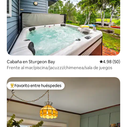
Cabaña en Sturgeon Bay
Calificación p
4.98 (50)
Frente al mar/piscina/jacuzzi/chimenea/sala de juegos
Favorito entre huéspedes
De los mejores en Favorito entre huéspedes