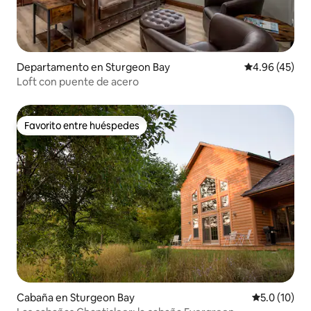
Departamento en Sturgeon Bay
Calificación 
4.96 (45)
Loft con puente de acero
Favorito entre huéspedes
Favorito entre huéspedes
Cabaña en Sturgeon Bay
Calificación
5.0 (10)