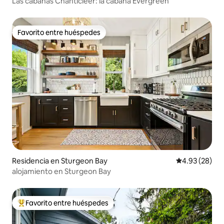
Las cabañas Chanticleer: la cabaña Evergreen
Favorito entre huéspedes
Favorito entre huéspedes
Residencia en Sturgeon Bay
Calificación p
4.93 (28)
alojamiento en Sturgeon Bay
Favorito entre huéspedes
De los mejores en Favorito entre huéspedes