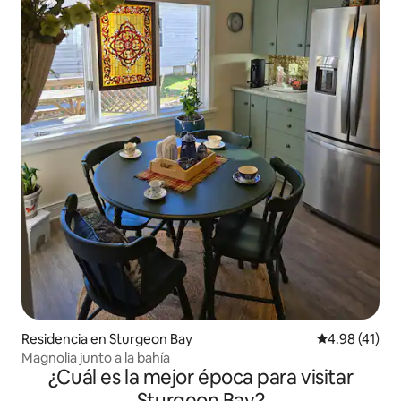
Residencia en Sturgeon Bay
Calificación 
4.98 (41)
Magnolia junto a la bahía
¿Cuál es la mejor época para visitar
Sturgeon Bay?