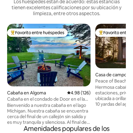
Los huéspedes están de acuerdo: estas estancias
tienen excelentes calificaciones por su ubicación y
limpieza, entre otros aspectos.
Favorito entre huéspedes
Favorito entre
De los mejores en Favorito entre huéspedes
De los mejores en
Casa de campo en
n Bay
Peace of Beach, c
mar de 4 estacion
Hermosa cabaña K
Cabaña en Algoma
Calificación promedio: 4.98 de 5
4.98 (126)
estaciones, privad
ubicada a orillas d
Cabaña en el condado de Door en el lago
10 yardas del agua
Míchigan | ¡Sin gastos de limpieza!
Bienvenido a nuestra cabaña en el lago
Wisconsin. Casa de campo de 2 baños
Míchigan. Nuestra cabaña se encuentra
BR/1 con hermosa
cerca del final de un callejón sin salida y
piedra. Una cocin
es muy tranquila y silenciosa. Al final de
con comedor de ba
Amenidades populares de los
la carretera hay un parque histórico del
capacidad para 8 