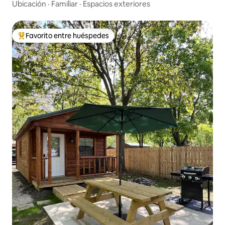
Ubicación
·
Familiar
·
Espacios exteriores
Favorito entre huéspedes
De los mejores en Favorito entre huéspedes