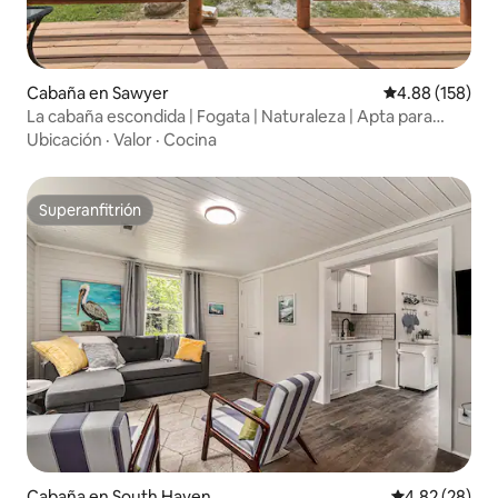
Cabaña en Sawyer
Calificación pr
4.88 (158)
La cabaña escondida | Fogata | Naturaleza | Apta para
mascotas
Ubicación
·
Valor
·
Cocina
Superanfitrión
Superanfitrión
Cabaña en South Haven
Calificación p
4.82 (28)