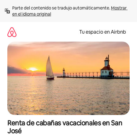
Ir
Parte del contenido se tradujo automáticamente. 
Mostrar 
al
en el idioma original
contenido
Tu espacio en Airbnb
Renta de cabañas vacacionales en San
José