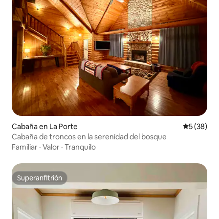
Cabaña en La Porte
Calificaci
5 (38)
Cabaña de troncos en la serenidad del bosque
Familiar
·
Valor
·
Tranquilo
Superanfitrión
Superanfitrión