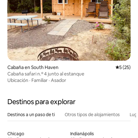
Cabaña en South Haven
Calificaci
5 (25)
Cabaña safari n.º 4 junto al estanque
Ubicación
·
Familiar
·
Asador
Destinos para explorar
Destinos a un paso de ti
Otros tipos de alojamientos
Lug
Chicago
Indianápolis