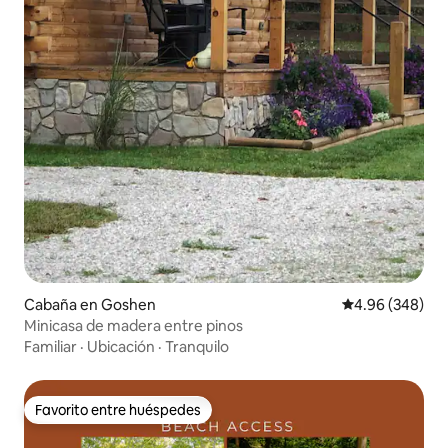
Cabaña en Goshen
Calificación pr
4.96 (348)
Minicasa de madera entre pinos
Familiar
·
Ubicación
·
Tranquilo
Favorito entre huéspedes
Favorito entre huéspedes