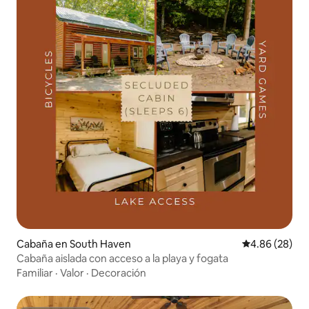
Cabaña en South Haven
Calificación p
4.86 (28)
Cabaña aislada con acceso a la playa y fogata
Familiar
·
Valor
·
Decoración