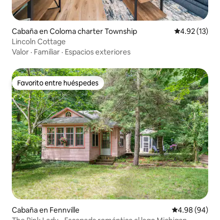
Cabaña en Coloma charter Township
Calificación 
4.92 (13)
Lincoln Cottage
Valor
·
Familiar
·
Espacios exteriores
Favorito entre huéspedes
Favorito entre huéspedes
Cabaña en Fennville
Calificación p
4.98 (94)