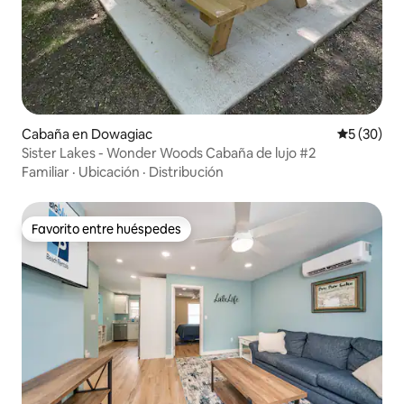
Cabaña en Dowagiac
Calificaci
5 (30)
Sister Lakes - Wonder Woods Cabaña de lujo #2
Familiar
·
Ubicación
·
Distribución
Favorito entre huéspedes
Favorito entre huéspedes