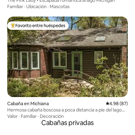
The Pink Lady • Escapada romántica al lago Michigan
Familiar
·
Ubicación
·
Mascotas
Favorito entre huéspedes
De los mejores en Favorito entre huéspedes
Cabaña en Michiana
Calificación p
4.98 (87)
Hermosa cabaña boscosa a poca distancia a pie del lago
Míchigan
Valor
·
Familiar
·
Decoración
Cabañas privadas