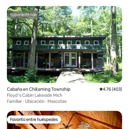
Superanfitrión
Superanfitrión
Cabaña en Chikaming Township
Calificación p
4.76 (403)
Floyd 's Cabin Lakeside Mich
Familiar
·
Ubicación
·
Mascotas
Favorito entre huéspedes
Favorito entre huéspedes