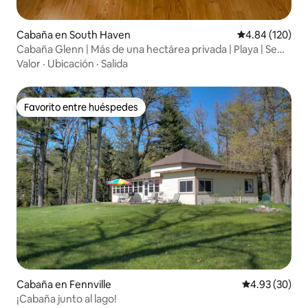
Cabaña en South Haven
Calificación pr
4.84 (120)
Cabaña Glenn | Más de una hectárea privada | Playa | Se
admiten perros
Valor
·
Ubicación
·
Salida
Favorito entre huéspedes
Favorito entre huéspedes
Cabaña en Fennville
Calificación p
4.93 (30)
¡Cabaña junto al lago!