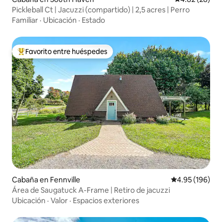
Pickleball Ct | Jacuzzi (compartido) | 2,5 acres | Perro
Familiar
·
Ubicación
·
Estado
Favorito entre huéspedes
De los mejores en Favorito entre huéspedes
Cabaña en Fennville
Calificación pr
4.95 (196)
Área de Saugatuck A-Frame | Retiro de jacuzzi
Ubicación
·
Valor
·
Espacios exteriores