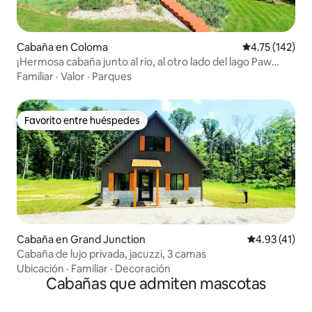
Cabaña en Coloma
Calificación p
4.75 (142)
¡Hermosa cabaña junto al río, al otro lado del lago Paw
Paw!
Familiar
·
Valor
·
Parques
Favorito entre huéspedes
Favorito entre huéspedes
Cabaña en Grand Junction
Calificación 
4.93 (41)
Cabaña de lujo privada, jacuzzi, 3 camas
Ubicación
·
Familiar
·
Decoración
Cabañas que admiten mascotas